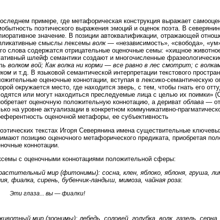
последнем примере, где метафорическая конструкция выражает самооцен
обытность поэтического выражения эмоций и оценок поэта. В северянин
лиоративное значение. В позиции автоквалификации, отражающей отноше
пликативные смыслы лексемы
волк
— «независимость», «свобода», «ум»
ого слова содержатся отрицательные оценочные семы: «хищное животное
гативный шлейф семантики создают и многочисленные фразеологически
ть волком вой; Как волка ни корми — все равно в лес смотрит; с вол
лком
и т.д. В языковой семантической интерпретации текстового простра
ложительные оценочные коннотации, вступая в лексико-семантическую 
орой окружается место, где находится зверь, с тем, чтобы гнать его отт
ходятся или могут находиться преследуемые лица с целью их поимки» (
иобретает оценочную положительную коннотацию, а дериват
облава
— от
лько на уровне актуализации в конкретном коммуникативно-прагматичес
референтность оценочной метафоры, ее субъективность
поэтических текстах Игоря Северянина имена существительные ключевы
нимают позицию оценочного метафорического предиката, приобретая по
еночные коннотации.
ксемы с оценочными коннотациями положительной сферы:
растительный мир (фитонимы): сосна, клен, яблоко, яблоня, груша, ли
ия, фиалка, сирень, бубенчик-ландыш, мимоза, чайная роза
:
Эти глаза... вы — фиалки!
животный мир (зоонимы): лебедь, соловей, голубка, волк, газель, серна