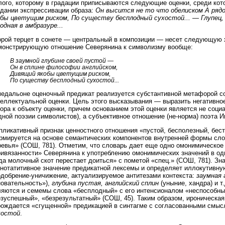
лого, которому в градации приписываются следующие оценки, среди кот
здании экспрессивации образа:
Он высится не то что обелиском А ряд
обы цветущим риском, По существу бесплодный сухостой... — Глупец, 
одная в амбразуре...
орой терцет в сонете — центральный в композиции — несет следующую х
монстрирующую отношение Северянина к символизму вообще:
В заумной глубине своей пустой —
Он в сплине философии английском,
Дивящий якобы цветущим риском,
По существу бесплодный сухостой...
медальоне оценочный предикат реализуется субстантивной метафорой с
теллектуальной оценки. Цель этого высказывания — выразить негативно
ора к объекту оценки, причем основанием этой оценки является не соци
ной поэзии символистов), а субъективное отношение (не-норма) поэта 
пликативный признак ценностного отношения «пустой, бесполезный, бе
рмируется на основе семантических компонентов внутренней формы сло
евья» (СОШ, 781). Отметим, что словарь дает еще одно омонимическое 
ривязанности» Северянина к употреблению омонимических значений в од
да молочный скот перестает доиться» с пометой «спец.» (СОШ, 781). Зн
ннотатитивное значение предикатной лексемы и определяет иллокутивну
одобрение-уничижение, актуализируемое антитезами контекста:
заумная 
новательность»),
глубина пустая, английский сплин
(уныние, хандра) и т
ляются и семемы слова «бесплодный» с его интенсионалом «неспособны
езуспешный», «безрезультатный» (СОШ, 45). Таким образом, ироническа
рождается «сгущенной» предикацией в синтагме с согласованными смыс
хостой
.