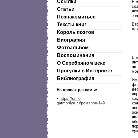
Ссылки
Бе
со
Статьи
як
зав
Познакомиться
Вт
Тексты книг
де
Король поэтов
Биография
Фотоальбом
Воспоминания
В 
ин
О Серебряном веке
авт
Прогулки в Интернете
мод
Библиография
Им
фо
дер
На правах рекламы:
«п
ког
•
https://umk-
ко
garmoniya.ru/poleznoe-149
не
ос
яв
«б
по
су