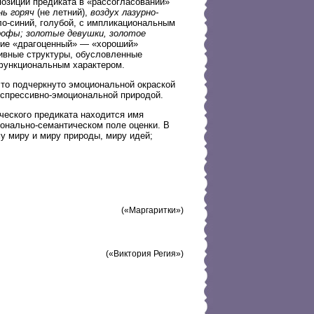
позиции предиката в «рассогласовании»
нь горяч
(не летний),
воздух лазурно-
ло-синий, голубой, с импликациональным
офы; золотые девушки, золотое
ние «драгоценный» — «хороший»
тивные структуры, обусловленные
 функциональным характером.
что подчеркнуто эмоциональной окраской
кспрессивно-эмоциональной природой.
ческого предиката находится имя
онально-семантическом поле оценки. В
 миру и миру природы, миру идей;
(«Маргаритки»)
(«Виктория Регия»)