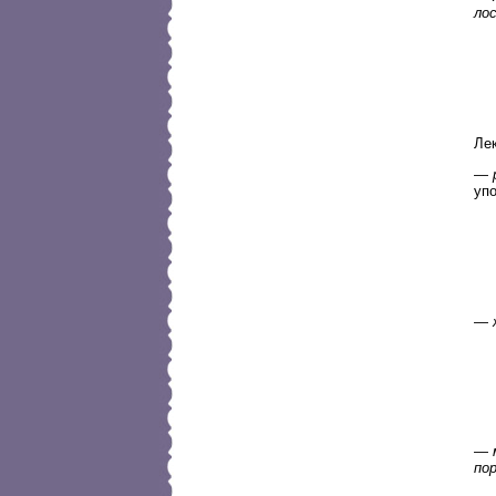
ло
Ле
—
упо
—
—
по