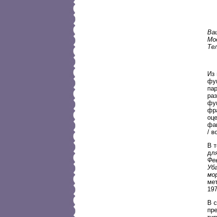
Ва
Мо
Те
Из
фу
па
ра
фу
фр
оц
фа
/ в
В т
дл
Фев
Уб
мор
ме
197
В с
пре