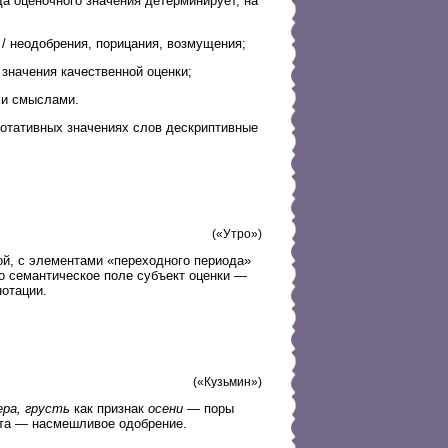
а оценочного значения детерминирует, на
/ неодобрения, порицания, возмущения;
значения качественной оценки;
ми смыслами.
нотативных значениях слов дескриптивные
(«Утро»)
ой, с элементами «переходного периода»
о семантическое поле субъект оценки —
отации.
(«Кузьмин»)
ера, грусть
как признак
осени
— поры
та — насмешливое одобрение.