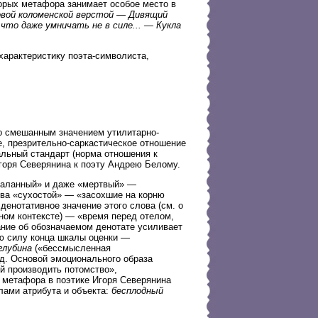
орых метафора занимает особое место в
овой коломенской верстой — Дивящий
что даже умничать не в силе... — Кукла
арактеристику поэта-символиста,
о смешанным значением утилитарно-
е, презрительно-саркастическое отношение
альный стандарт (норма отношения к
Игоря Северянина к поэту Андрею Белому.
сталанный» и даже «мертвый» —
ва «сухостой» — «засохшие на корню
денотативное значение этого слова (см. о
ном контексте) — «время перед отелом,
ание об обозначаемом денотате усиливает
ю силу конца шкалы оценки —
глубина
(«бессмысленная
.д. Основой эмоционального образа
й производить потомство»,
я метафора в поэтике Игоря Северянина
лами атрибута и объекта:
бесплодный