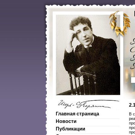
2.
Главная страница
В с
реа
Новости
пр
пр
Публикации
про