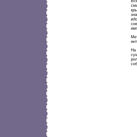
Вс
см
кр
зн
вд
сое
им
Ме
ин
На 
су
ро
соб