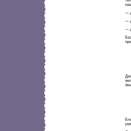
ти
на
— 
— 
— 
Ба
при
Дес
яв
де
Бл
ув