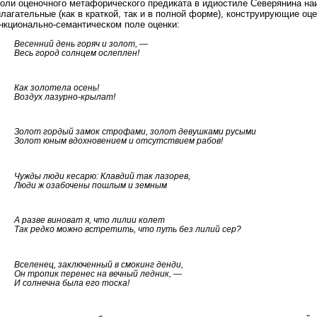
роли оценочного метафорического предиката в идиостиле Северянина на
лагательные (как в краткой, так и в полной форме), конструирующие оц
нкционально-семантическом поле оценки:
Весенний день горяч и золот, —
Весь город солнцем ослеплен!
Как золотела осень!
Воздух лазурно-крылат!
Золот гордый замок строфами, золот девушками русыми
Золот юным вдохновением и отсутствием рабов!
Чужды люди кесарю: Клавдий так лазорев,
Люди ж озабочены пошлым и земным
А разве виноват я, что лилии колет
Так редко можно встретить, что путь без лилий сер?
Вселенец, заключенный в смокинг денди,
Он тропик перенес на вечный ледник, —
И солнечна была его тоска!