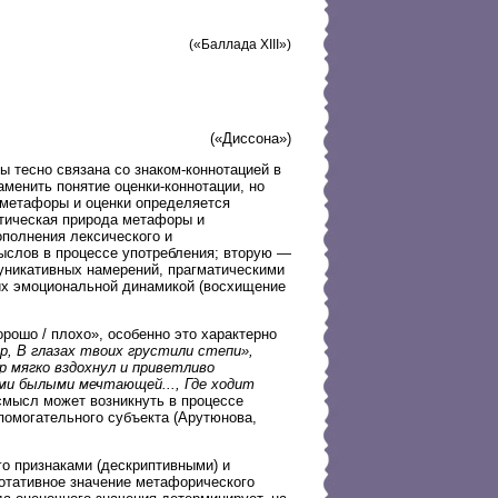
(«Баллада XIII»)
(«Диссона»)
 тесно связана со знаком-коннотацией в
менить понятие оценки-коннотации, но
 метафоры и оценки определяется
стическая природа метафоры и
ополнения лексического и
ыслов в процессе употребления; вторую —
уникативных намерений, прагматическими
их эмоциональной динамикой (восхищение
рошо / плохо», особенно это характерно
р, В глазах твоих грустили степи»,
ер мягко вздохнул и приветливо
ями былыми мечтающей..., Где ходит
смысл может возникнуть в процессе
помогательного субъекта (Арутюнова,
го признаками (дескриптивными) и
нотативное значение метафорического