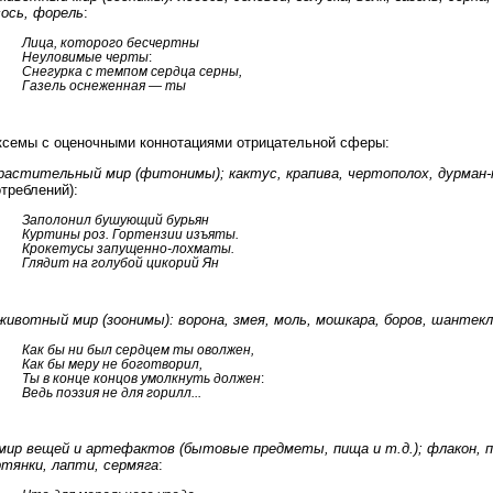
сось, форель
:
Лица, которого бесчертны
Неуловимые черты
:
Снегурка с темпом сердца серны,
Газель оснеженная — ты
ксемы с оценочными коннотациями отрицательной сферы:
растительный мир (фитонимы); кактус, крапива, чертополох, дурман
треблений):
Заполонил бушующий бурьян
Куртины роз. Гортензии изъяты.
Крокетусы запущенно-лохматы.
Глядит на голубой цикорий Ян
животный мир (зоонимы): ворона, змея, моль, мошкара, боров, шантекл
Как бы ни был сердцем ты оволжен,
Как бы меру не боготворил,
Ты в конце концов умолкнуть должен
:
Ведь поэзия не для горилл...
мир вещей и артефактов (бытовые предметы, пища и т.д.); флакон, п
ртянки, лапти, сермяга
: