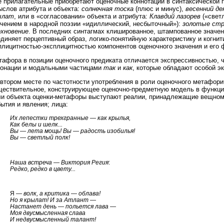
е прилагательные приобретают оценочные коннотации в синтаксической 
ыслов атрибута и объекта:
солнечная тоска
(плюс и минус),
весенний де
ылат
, или в «согласовании» объекта и атрибута:
Клавдий лазорев
(«свет
ачением в народной поэзии «идиллический, несбыточный»):
золотые стр
охновение
. В последних синтагмах клишированное, штампованное значе
диняет перцептивный образ, логико-понятийную характеристику и когни
плицитностью-эксплицитностью компонентов оценочного значения и его
тафора в позиции оценочного предиката отличается экспрессивностью, 
тонации и модальными частицами
так
и
как
, которые обладают особой э
втором месте по частотности употребления в роли оценочного метафори
ществительное, конструирующее оценочно-предметную модель в функци
ли объекта оценки-метафоры выступают реалии, принадлежащие вещному
ытия и явления; лица:
Их лепестки трехгранные — как крылья,
Как белы и шелк...
Вы — лета мощь! Вы — радость изобилья!
Вы — светлый полк!
Наша встреча — Виктория Регия
:
Редко, редко в цвету...
Я —
волк, а критика — облава!
Но я крылат! И за Атлант —
Настанет день — польется лава —
Моя двусмысленная слава
И недвусмысленный талант!