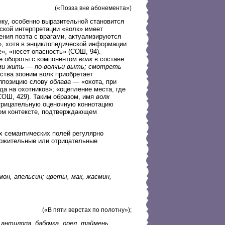
(«Поэза вне абонемента»)
ку, особенно выразительной становится
ской интерпретации «волк» имеет
ния поэта с врагами, актуализируются
, хотя в энциклопедической информации
», «несет опасность» (СОШ, 94).
е обороты с компонентом
волк
в составе:
ками жить — по-волчьи выть; смотреть
нства зооним волк приобретает
оппозицию слову
облава
— «охота, при
уда на охотников»; «оцепление места, где
СОШ, 429). Таким образом, имя
волк
рицательную оценочную коннотацию
ком контексте, подтверждающем
х семантических полей регулярно
ложительные или отрицательные
мон, апельсин; цветы, мак, жасмин,
(«В пяти верстах по полотну»);
, антилопа, бабочка, орел, таймень,