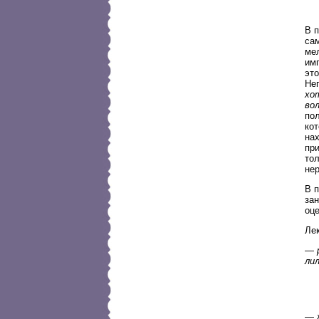
В 
сам
ме
им
эт
Не
хо
во
по
кот
на
пр
то
не
В 
за
оц
Ле
—
лил
—