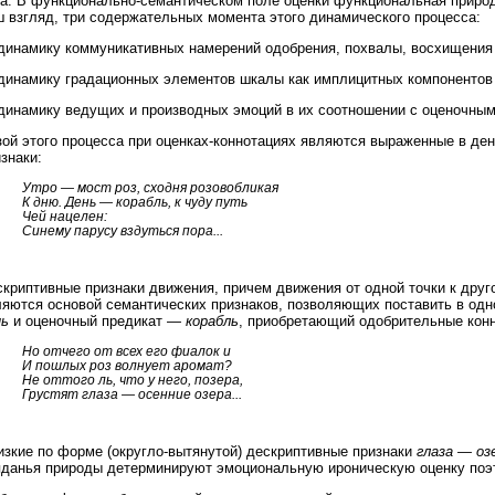
па. В функционально-семантическом поле оценки функциональная природ
ш взгляд, три содержательных момента этого динамического процесса:
динамику коммуникативных намерений одобрения, похвалы, восхищения 
динамику градационных элементов шкалы как имплицитных компонентов 
динамику ведущих и производных эмоций в их соотношении с оценочны
зой этого процесса при оценках-коннотациях являются выраженные в де
знаки:
Утро — мост роз, сходня розовобликая
К дню. День — корабль, к чуду путь
Чей нацелен:
Синему парусу вздуться пора...
криптивные признаки движения, причем движения от одной точки к друг
ляются основой семантических признаков, позволяющих поставить в одн
нь
и оценочный предикат —
корабль
, приобретающий одобрительные конн
Но отчего от всех его фиалок и
И пошлых роз волнует аромат?
Не оттого ль, что у него, позера,
Грустят глаза — осенние озера...
изкие по форме (округло-вытянутой) дескриптивные признаки
глаза — оз
яданья природы детерминируют эмоциональную ироническую оценку поэ