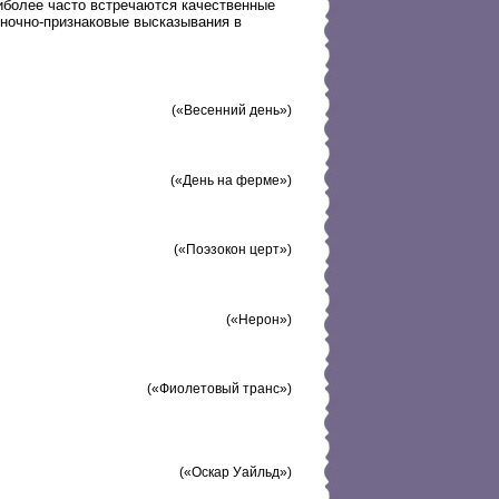
иболее часто встречаются качественные
еночно-признаковые высказывания в
(«Весенний день»)
(«День на ферме»)
(«Поэзокон церт»)
(«Нерон»)
(«Фиолетовый транс»)
(«Оскар Уайльд»)