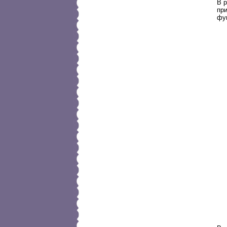
В 
при
фу