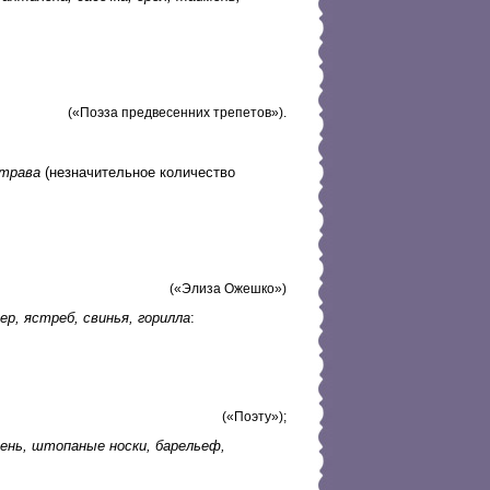
(«Поэза предвесенних трепетов»).
-трава
(незначительное количество
(«Элиза Ожешко»)
ер, ястреб, свинья, горилла
:
(«Поэту»);
ень, штопаные носки, барельеф,