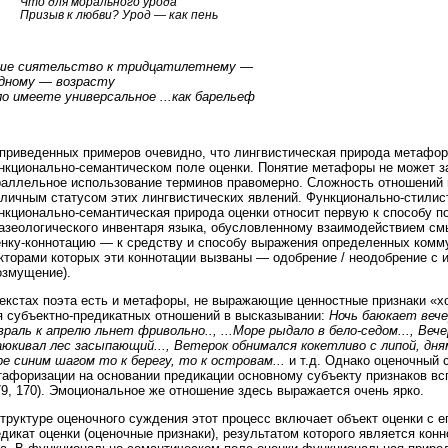
Что для морального урода
Призыв к любви? Урод — как пень
ше сиятельство к тридцатилетнему —
дному — возрасту
ло имеете универсальное ...как барельеф
 приведенных примеров очевидно, что лингвистическая природа метафоры
нкционально-семантическом поле оценки. Понятие метафоры не может за
раллельное использование терминов правомерно. Сложность отношений
зличным статусом этих лингвистических явлений. Функционально-стили
нкционально-семантическая природа оценки относит первую к способу п
азеологического инвентаря языка, обусловленному взаимодействием см
енку-коннотацию — к средству и способу выражения определенных комм
кторами которых эти коннотации вызваны — одобрение / неодобрение с 
озмущение).
екстах поэта есть и метафоры, не выражающие ценностные признаки «хо
я субъектно-предикатных отношений в высказывании:
Ночь баюкает вече
раль к апрелю льнет фривольно.., ...Море рыдало в бело-седом..., Веч
аюкивал лес засыпающий..., Ветерок обнимался кокетливо с липой, дн
е синим шагом то к берегу, то к островам...
и т.д. Однако оценочный 
тафоризации на основании предикации основному субъекту признаков вс
9, 170). Эмоциональное же отношение здесь выражается очень ярко.
труктуре оценочного суждения этот процесс включает объект оценки с е
дикат оценки (оценочные признаки), результатом которого является кон