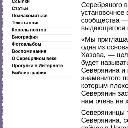
Ссылки
Серебряного в
Статьи
установочное 
Познакомиться
сообщества — 
Тексты книг
выдающегося 
Король поэтов
Биография
«Мы приглашае
Фотоальбом
одна из основ
Воспоминания
Хазова, — цел
О Серебряном веке
будет называт
Прогулки в Интернете
Северянина и 
Библиография
знаменитого п
которым плохо
Северянин зас
нам очень не 
Северянинцы т
Северянина, с
сейчас в Чере