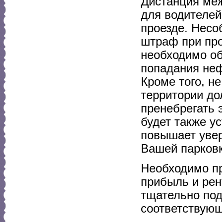
Дистанция меж
для водителей
проезде. Несо
штраф при про
необходимо о
попадания неф
Кроме того, н
территории до
пренебрегать
будет также у
повышает увер
Вашей парковк
Необходимо пр
прибыль и рен
тщательно под
соответствующ