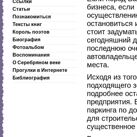
Ссылки
бизнеса, если
Статьи
осуществлению
Познакомиться
остановиться 
Тексты книг
стоит задумат
Король поэтов
сегодняшний д
Биография
последнюю оче
Фотоальбом
Воспоминания
автовладельце
О Серебряном веке
места.
Прогулки в Интернете
Исходя из тог
Библиография
подходящего з
подробнее ост
предприятия. 
паркинга по д
для строитель
существенное 