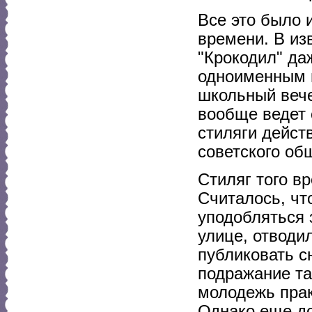
Все это было 
времени. В из
"Крокодил" да
одноименным н
школьный вече
вообще ведет 
стиляги дейст
советского об
Стиляг того в
Считалось, чт
уподобляться
улице, отводи
публиковать с
подражание та
молодежь прак
Однако еще до