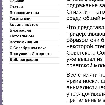
Ссылки
подражание за
Статьи
Стиляги — это
Познакомиться
среди общей 
Тексты книг
Король поэтов
Что представл
Биография
придерживающи
Фотоальбом
образом они б
Воспоминания
некоторой сте
О Серебряном веке
Советского Со
Прогулки в Интернете
уже вышел из 
Библиография
советской мол
Все стиляги н
яркие носки, 
анималистиче
упорядочивали
приталенные в