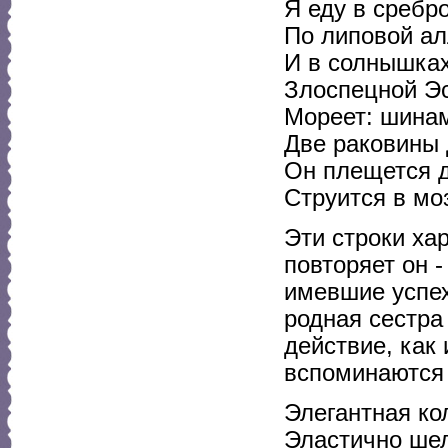
Я еду в сребр
По липовой ал
И в солнышках
Злоспецной Эс
Мореет: шинам
Две раковины 
Он плещется д
Струится в моз
Эти строки ха
повторяет он -
имевшие успех
родная сестра
действие, как 
вспоминаются 
Элегантная ко
Эластично шел