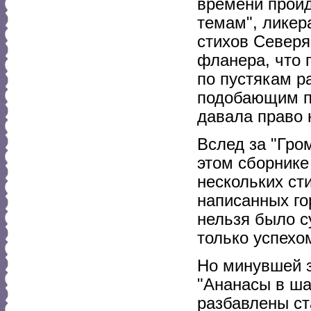
времени пройд
темам", ликер
стихов Северя
фланера, что 
по пустякам р
подобающим по
давала право 
Вслед за "Гро
этом сборнике
нескольких ст
написанных го
нельзя было с
только yспехо
Но минувшей з
"Ананасы в шам
разбавлены ст