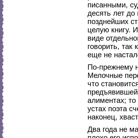
писанными, суд
десять лет до
позднейших ст
целую книгу. 
виде отдельно
говорить, так 
еще не настало
По-прежнему н
Мелочные пере
что становится
предъявившей к
алиментах; то
устах поэта сч
наконец, хвас
Два года не м
плохо его исп