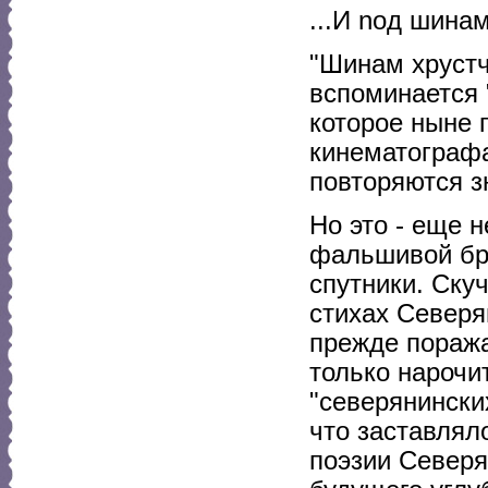
...И noд шинам
"Шинам хрустче
вспоминается "
которое ныне 
кинематографа
повторяются з
Но это - еще 
фальшивой бра
спутники. Скуч
стихах Северя
прежде поража
только нароч
"северянински
что заставлял
поэзии Северя