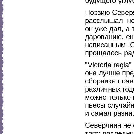
будущего углу
Поэзию Северя
расслышал, не
он уже дал, а 
дарованию, ещ
написанным. О
прощалось рад
"Victoria regi
она лучше пре
сборника появ
различных год
можно только 
пьесы случайн
и самая разни
Северянин не 
того: последн