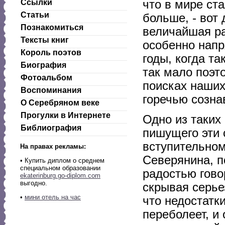
Ссылки
что в мире ст
Статьи
больше, - вот 
Познакомиться
величайшая ра
Тексты книг
особенно напр
Король поэтов
годы, когда та
Биография
так мало поэто
Фотоальбом
поисках наших
Воспоминания
горечью созна
О Серебряном веке
Прогулки в Интернете
Одно из таких
Библиография
пишущего эти 
вступительном
На правах рекламы:
Северянина, п
•
Купить диплом о среднем
специальном образовании
радостью гово
ekaterinburg.go-diplom.com
выгодно.
скрывая серье
•
мини отель на час
что недостатк
переболеет, и