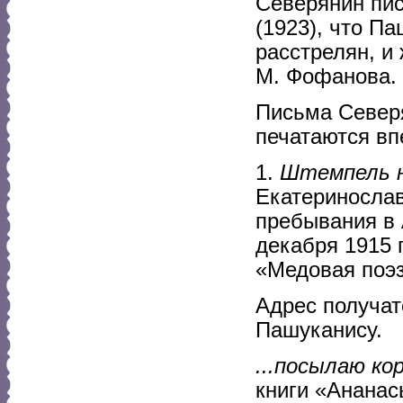
Северянин пис
(1923), что П
расстрелян, и 
М. Фофанова.
Письма Северя
печатаются вп
1.
Штемпель 
Екатеринослав
пребывания в
декабря 1915 г
«Медовая поэз
Адрес получате
Пашуканису.
...посылаю ко
книги «Ананас