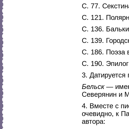
С. 77. Секстин
С. 121. Поляр
С. 136. Бальки
С. 139. Городс
С. 186. Поэза
С. 190. Эпилог
3. Датируется
Бельск
— имени
Северянин и М
4. Вместе с п
очевидно, к П
автора: