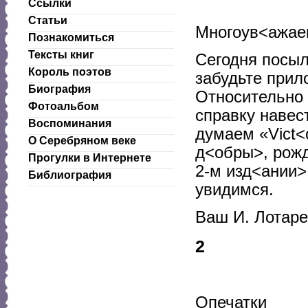
Ссылки
Статьи
Многоув<ажае
Познакомиться
Тексты книг
Сегодня посыл
Король поэтов
забудьте прил
Биография
Относительно 
Фотоальбом
справку навес
Воспоминания
думаем «Vict<
О Серебряном веке
д<обры>, рож
Прогулки в Интернете
2-м изд<ании>
Библиография
увидимся.
Ваш И. Лотар
2
Опечатки