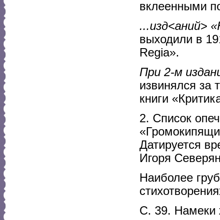
вклеенными по
...изд<аний> «
выходили в 191
Regia».
При 2-м издан
извинялся за 
книги «Критик
2. Список опеч
«Громокипящий 
Датируется вр
Игоря Северян
Наиболее гру
стихотворения
С. 39. Намеки