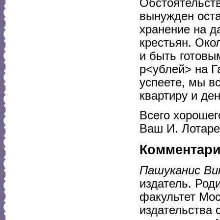
Обстоятельств
вынужден оста
хранение на д
крестьян. Око
и быть готовы
р<ублей> на Га
успеете, мы в
квартиру и де
Всего хорошег
Ваш И. Лотар
Комментар
Пашуканис Ви
издатель. Род
факультет Мос
издательства 