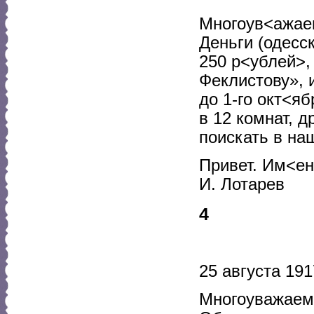
Многоув<ажае
Деньги (одесск
250 р<ублей>,
Феклистову», 
до 1-го окт<яб
в 12 комнат, д
поискать в на
Привет. Им<ен
И. Лотарев
4
25 августа 1917
Многоуважаем