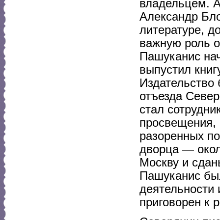
владельцем. А
Александр Бл
литературе, д
важную роль о
Пашуканис нача
выпустил книг
Издательство 
отъезда Север
стал сотрудни
просвещения, 
разоренных по
дворца — окол
Москву и сдан
Пашуканис бы
деятельности 
приговорен к р