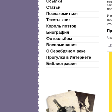
Ссылки
вы
зак
Статьи
пр
Познакомиться
И 
Тексты книг
пре
эк
Король поэтов
Пр
Биография
1
. Б
Фотоальбом
Воспоминания
П
О Серебряном веке
Прогулки в Интернете
Библиография