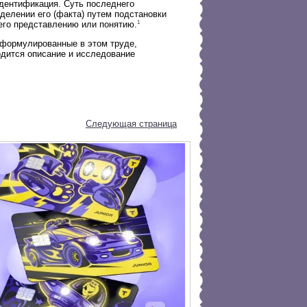
дентификация. Суть последнего
делении его (факта) путем подстановки
1
его представлению или понятию.
сформулированные в этом труде,
водится описание и исследование
Следующая страница