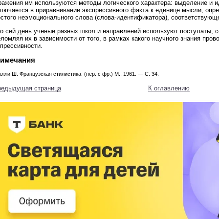
ражения им используются методы логического характера: выделение и и
лючается в приравнивании экспрессивного факта к единице мысли, опре
остого неэмоционального слова (слова-идентификатора), соответствующ
по сей день ученые разных школ и направлений используют постулаты, 
ломляя их в зависимости от того, в рамках какого научного знания про
спрессивности.
имечания
алли Ш. Французская стилистика. (пер. с фр.) М., 1961. — С. 34.
редыдущая страница
К оглавлению