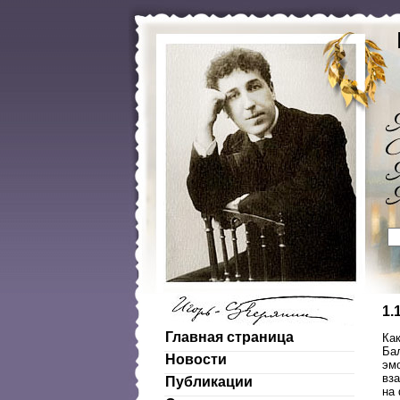
1.
Главная страница
Ка
Бал
Новости
эм
вз
Публикации
на