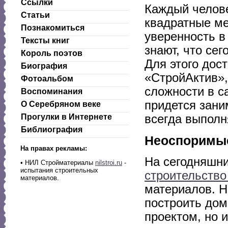
Ссылки
Каждый челове
Статьи
квадратные ме
Познакомиться
уверенность в
Тексты книг
знают, что се
Король поэтов
Для этого дос
Биография
«СтройАктив»,
Фотоальбом
сложности в с
Воспоминания
придется зани
О Серебряном веке
всегда выполн
Прогулки в Интернете
Библиография
Неоспоримые
На правах рекламы:
На сегодняшни
•
НИЛ Стройматериалы
nilstroi.ru
-
испытания строительных
строительство
материалов.
материалов. Н
построить дом,
проектом, но 