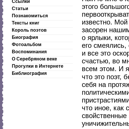
Ссылки
этого большого
Статьи
первооткрыват
Познакомиться
известно. Мой
Тексты книг
засорен нашим
Король поэтов
о ярлыки, кот
Биография
его смеялись,
Фотоальбом
Воспоминания
и все это оск
О Серебряном веке
счастью, во м
Прогулки в Интернете
всем этом. И 
Библиография
что это поэт,
себя на протя
политическими
пристрастиями;
что иное, как 
свойственные 
уничижительны