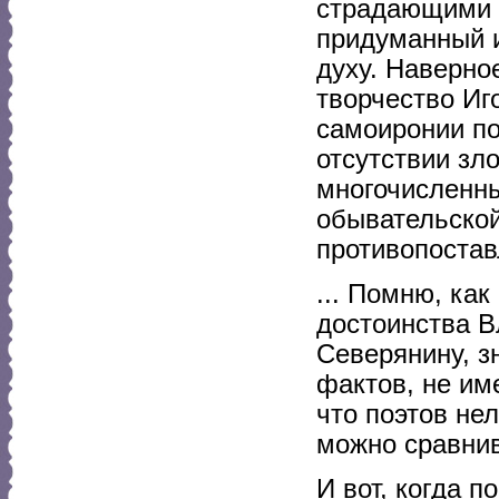
страдающими 
придуманный 
духу. Наверное
творчество Иг
самоиронии по
отсутствии зл
многочисленны
обывательской
противопоста
... Помню, ка
достоинства В
Северянину, з
фактов, не им
что поэтов не
можно сравнив
И вот, когда п