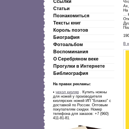
Ссылки
Чт
Ах,
Статьи
На 
...
Познакомиться
Отк
Тексты книг
Душ
Пош
Король поэтов
190
Биография
В 
Фотоальбом
Воспоминания
О Серебряном веке
Прогулки в Интернете
Библиография
На правах рекламы:
•
чехол кизляр
. Купить ножны
для ножей у производителя
кизлярских ножей ИП "Блажко" c
доставкой по России. Оптовым
покупателям скидки. Номер
телефона для заказов: +7 (960)
411-81-81.