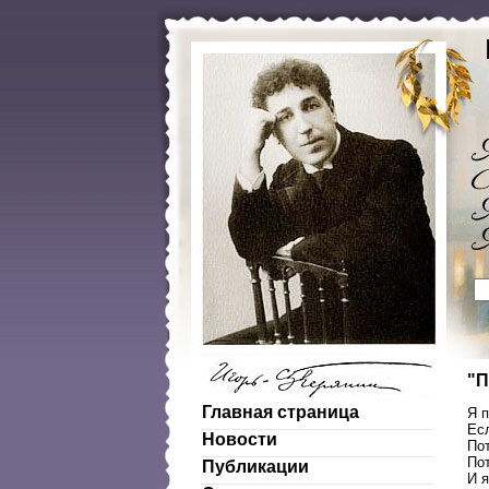
"П
Главная страница
Я п
Есл
Новости
Пот
Пот
Публикации
И я