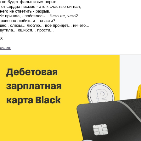
о не будет фальшивым порыв.
 от сердца письмо - это к счастью сигнал,
него не ответить - разрыв.
 Не пришла, - побоялась... Чего же, чего?
ровенно любить и... спасти?
но.. слезы... люблю... все пройдет... ничего...
утила... ошибся... прости...
8.
начало