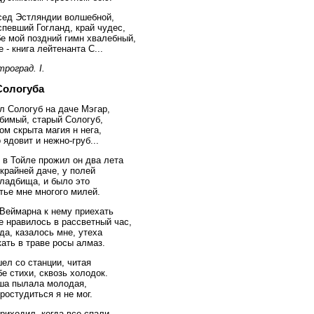
сед Эстляндии волшебной,
певший Гогланд, край чудес,
бе мой поздний гимн хвалебный,
 - книга лейтенанта С...
роград. I.
Сологуба
л Сологуб на даче Мэгар,
бимый, старый Сологуб,
ом скрыта магия н нега,
 ядовит и нежно-груб...
 в Тойле прожил он два лета
крайней даче, у полей
кладбища, и было это
тье мне многого милей.
 Веймарна к нему приехать
е нравилось в рассветный час,
да, казалось мне, утеха
ать в траве росы алмаз.
ел со станции, читая
е стихи, сквозь холодок.
ша пылала молодая,
ростудиться я не мог.
риходил, когда все спали