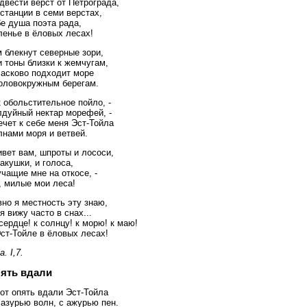
двести верст от Петрограда,
станции в семи верстах,
е душа поэта рада,
ленье в ёловых лесах!
 блекнут северные зори,
 тоны близки к жемчугам,
ласково подходит море
головокружным берегам.
 обольстительное пойло, -
лдуйный нектар морефей, -
чет к себе меня Эст-Тойла
лнами моря и ветвей.
вет вам, шпроты и лососи,
акушки, и голоса,
чащие мне на откосе, -
, милые мои леса!
но я местность эту знаю,
я вижу часто в снах...
сердце! к солнцу! к морю! к маю!
ст-Тойле в ёловых лесах!
a. I,7.
ять вдали
от опять вдали Эст-Тойла
азурью волн, с ажурью пен.