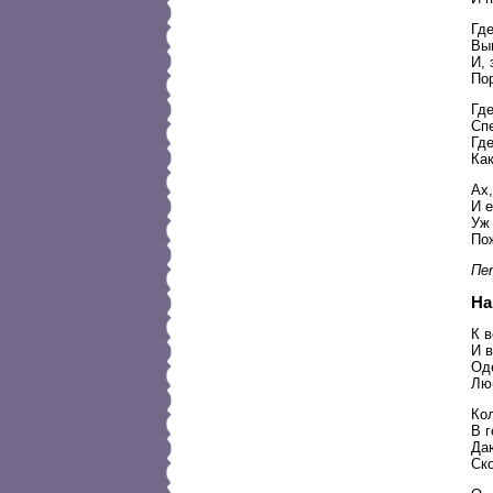
Гд
Вы
И, 
По
Где
Спе
Где
Как
Ах,
И е
Уж 
Пож
Пет
На
К в
И в
Оде
Лю
Ко
В г
Даю
Ск