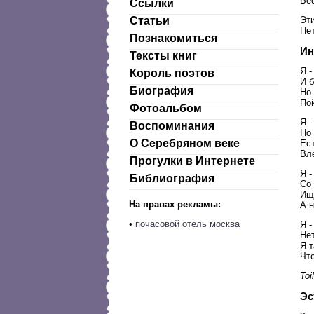
Ве
Ссылки
Статьи
Эти
Пет
Познакомиться
Ин
Тексты книг
Я -
Король поэтов
И б
Биография
Но 
По
Фотоальбом
Я -
Воспоминания
Но
О Серебряном веке
Ест
Вле
Прогулки в Интернете
Я -
Библиография
Со
Ищи
На правах рекламы:
А н
•
почасовой отель москва
Я -
Нет
Я 
Чт
Toil
Эс