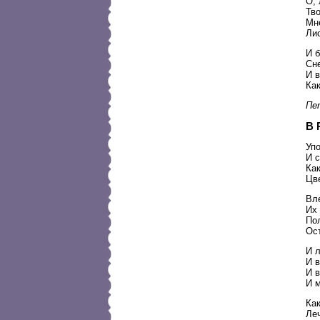
О,
Тво
Мне
Лис
И б
Сн
И 
Как
Пет
В 
Упо
И с
Ка
Цв
Вле
Их 
По
Ос
И л
И в
И в
И 
Ка
Ле