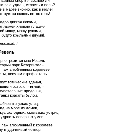
 лыжный спорт! я воспою ли
ю всю удаль, страсть и воль?
 в марте знойно, как в июле!
т чуется сквозь веток голь!
одро двигая боками,
ег лыжей хлопаю плашмя,
всё машу, машу руками,
 будто крыльями двумя!..
роград. I.
Ревель
рно грезится мне Ревель
тарый парк Катеринталь.
к паж влюбленный королеве
еты, несу им строфосталь.
кут готические зданья,
шпили острые, - иглой, -
луистлевшие преданья,
танки красоты былой.
абиринты узких улиц,
ид на море из домов,
кус холодных, скользких устриц,
мудрость северных умов.
к паж влюбленный к королеве.
чу в удачливый четверг