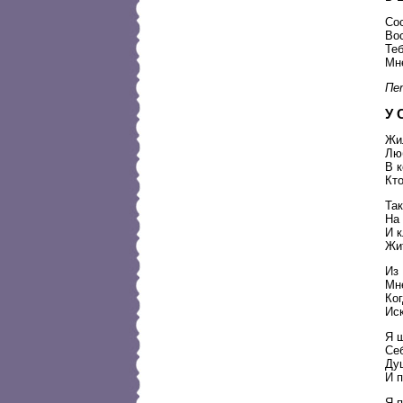
Со
Вос
Те
Мне
Пет
У 
Жи
Лю
В к
Кто
Так
На 
И 
Жи
Из
Мн
Ког
Иск
Я ш
Себ
Ду
И п
Я п