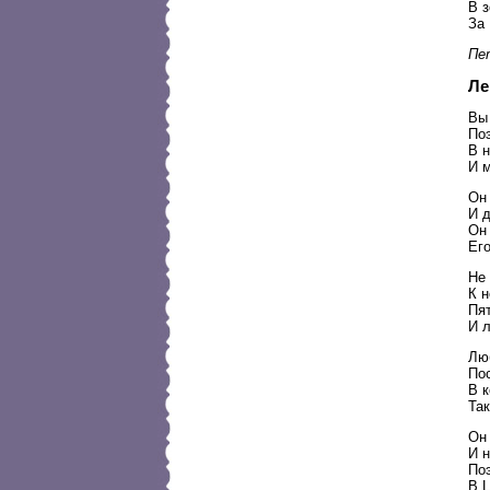
В з
За 
Пет
Ле
Вы 
Поэ
В н
И м
Он
И д
Он
Его
Не 
К н
Пят
И 
Люб
По
В к
Так
Он 
И н
Поэ
В 