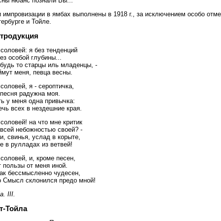
сны нюанс познали Вы...
 импровизации в ямбах выполнены в 1918 г., за исключением особо отм
ербурге и Тойле.
тродукция
 соловей: я без тенденций
ез особой глубины...
будь то старцы иль младенцы, -
ймут меня, певца весны.
 соловей, я - сероптичка,
 песня радужна моя.
ь у меня одна привычка:
чь всех в нездешние края.
 соловей! на что мне критик
 всей небожностью своей? -
, свинья, услад в корыте,
е в рулладах из ветвей!
 соловей, и, кроме песен,
 пользы от меня иной.
так бессмысленно чудесен,
о Смысл склонился предо мной!
a. III.
т-Тойла