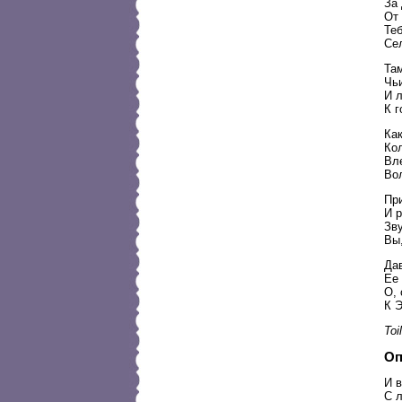
За 
От 
Теб
Се
Там
Чьи
И 
К 
Как
Ко
Вле
Во
При
И р
Зву
Вы
Дав
Ее 
О, 
К Э
Toil
Оп
И в
С л