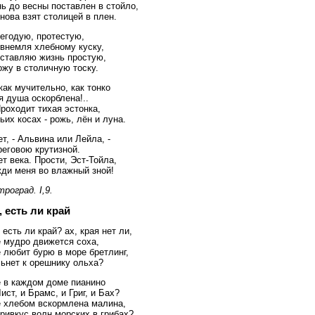
ь до весны поставлен в стойло,
нова взят столицей в плен.
егодую, протестую,
 внемля хлебному куску,
оставляю жизнь простую,
жу в столичную тоску.
как мучительно, как тонко
 душа оскорблена!..
Проходит тихая эстонка,
ьих косах - рожь, лён и луна.
т, - Альвина или Лейла, -
реговою крутизной.
т века. Прости, Эст-Тойла,
жди меня во влажный зной!
роград. I,9.
, есть ли край
 есть ли край? ах, края нет ли,
е мудро движется соха,
 любит бурю в море бретлинг,
льнет к орешнику ольха?
е в каждом доме пианино
ист, и Брамс, и Григ, и Бах?
е хлебом вскормлена малина,
ривкус волн морских в грибах?