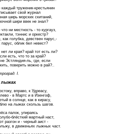
е каждый труженик-крестьянин
писывает свой журнал
зная ширь морских скитаний,
рочной шири ввек не знал?
 что ни местность - то кургауз,
ктакли, тэннис и оркестр?
, как голубка, девствен парус,-
 парус, облик бел невест?
 нет ли края? край тот есть ли?
сли есть, что то за край?
не Эстляндия-ль, где, если
ить, поверить можно в рай?..
роград. I.
 лыжах
остоку, вправо, к Удреасу,
лево - в Мартс и в Изенгоф,
тый в солнце, как в кирасу,
блю на лыжах скользь шагов.
лёса палок, упираясь
олубо-блёсткий мартный наст,
т разгон и - черный аист -
ольжу, в движеньях лыжных част.