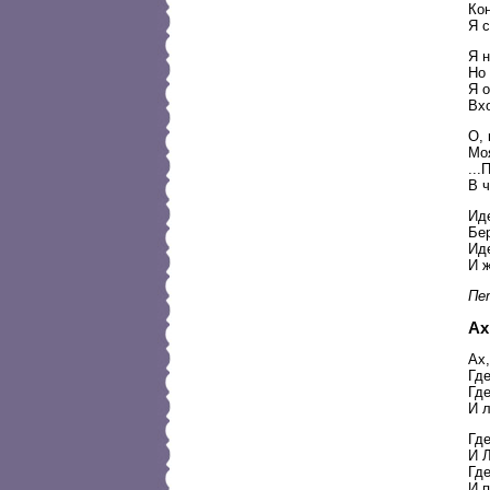
Кон
Я с
Я н
Но
Я 
Вхо
О, 
Моя
...
В ч
Иде
Бе
Иде
И 
Пет
Ах
Ах,
Гд
Где
И 
Гд
И Л
Гд
И п