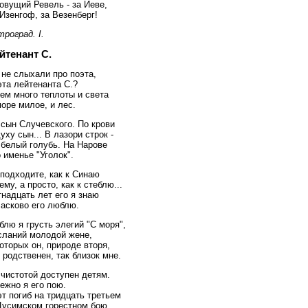
овущий Ревель - за Иеве,
Изенгоф, за Везенберг!
роград. I.
йтенант С.
не слыхали про поэта,
та лейтенанта С.?
ем много теплоты и света
оре милое, и лес.
 сын Случевского. По крови
уху сын... В лазори строк -
 белый голубь. На Нарове
 именье "Уголок".
подходите, как к Синаю
ему, а просто, как к стеблю...
надцать лет его я знаю
ласково его люблю.
лю я грусть элегий "С моря",
сланий молодой жене,
оторых он, природе вторя,
 родственен, так близок мне.
чистотой доступен детям.
ежно я его пою.
т погиб на тридцать третьем
Цусимском горестном бою.