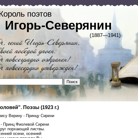
Король поэтов
Игорь-Северянин
(1887—1941)
оловей". Поэзы (1923 г.)
рису Верину - Принцу Сирени
 - Принц Фиолевой Сирени
друг порхающей листвы.
сенней осени, осенней