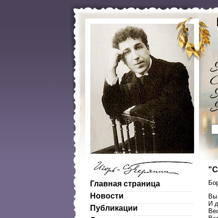
"С
Бо
Главная страница
Новости
Вы
И 
Публикации
Ве