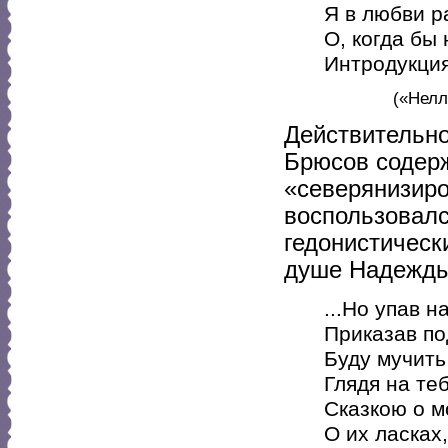
Я в любви ра
О, когда бы
Интродукция
(«Нелл
Действительно
Брюсов содерж
«северянизиро
воспользовалс
гедонистическ
душе Надежды
...Но упав н
Приказав по
Буду мучить
Глядя на те
Сказкою о м
О их ласках,