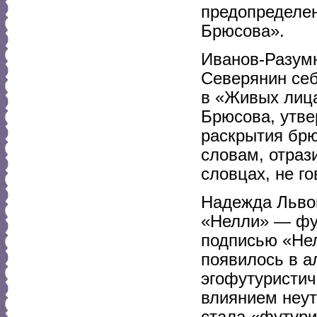
предопределен
Брюсова».
Иванов-Разумн
Северянин себ
в «Живых лица
Брюсова, утве
раскрытия брю
словам, отраз
словцах, не г
Надежда Львов
«Нелли» — фут
подписью «Нел
появилось в 
эгофутуристич
влиянием неу
стала «футури