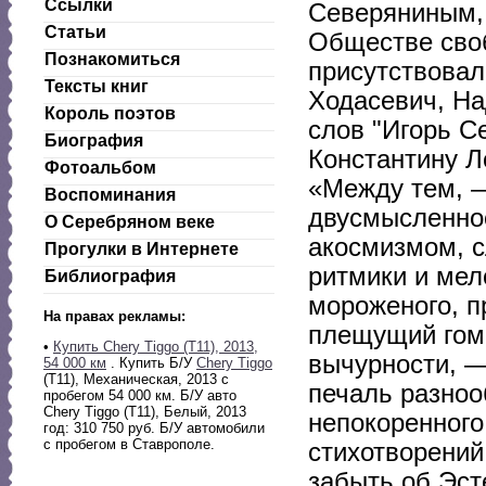
Ссылки
Северяниным, 
Статьи
Обществе своб
Познакомиться
присутствовал
Тексты книг
Ходасевич, На
Король поэтов
слов "Игорь С
Биография
Константину Л
Фотоальбом
«Между тем, —
Воспоминания
двусмысленно
О Серебряном веке
акосмизмом, с
Прогулки в Интернете
ритмики и мел
Библиография
мороженого, п
На правах рекламы:
плещущий гомо
•
Купить Chery Tiggo (T11), 2013,
вычурности, —
54 000 км
. Купить Б/У
Chery Tiggo
(T11), Механическая, 2013 с
печаль разноо
пробегом 54 000 км. Б/У авто
Chery Tiggo (T11), Белый, 2013
непокоренного
год: 310 750 руб. Б/У автомобили
с пробегом в Ставрополе.
стихотворений
забыть об Эст