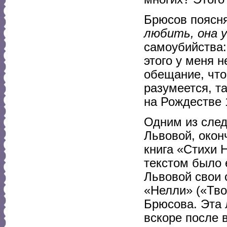
Брюсов поясня
любить, она 
самоубийства:
этого у меня н
обещание, чт
разумеется, т
на Рождестве 1
Одним из сле
Львовой, окон
книга «Стихи 
текстом было 
Львовой свои 
«Нелли» («Тво
Брюсова. Эта 
вскоре после 