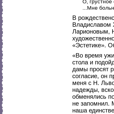
О, грустное 
...Мне боль
В рождественс
Владиславом 
Ларионовым, Н
художественно
«Эстетике». О
«Во время ужи
стола и подойд
дамы просят 
согласие, он 
меня с Н. Льв
надежды, вск
обменялись по
не запомнил. 
наша единстве