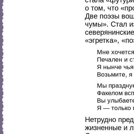
о том, что «п
Две поэзы вош
чумы». Стал и
северянинские
«эгретка», «по
Мне хочется
Печален и с
Я нынче чья
Возьмите, я
Мы праздну
Факелом всп
Вы улыбаете
Я — только 
Нетрудно пред
жизненные и л