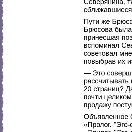
Северянина, та
сближавшиеся,
Пути же Брюсо
Брюсова была 
принесшая поэ
вспоминал Сев
советовал мне
повыбрав их и
— Это соверше
рассчитывать 
20 страниц? Д
почти целиком
продажу посту
Объявленное С
«Пролог. "Эго