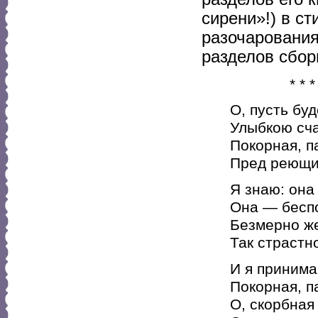
сирени»!) в с
разочарования
разделов сбор
* * *
О, пусть бу
Улыбкою сча
Покорная, п
Пред реющим
Я знаю: она
Она — бесп
Безмерно же
Так страстно
И я принима
Покорная, п
О, скорбная