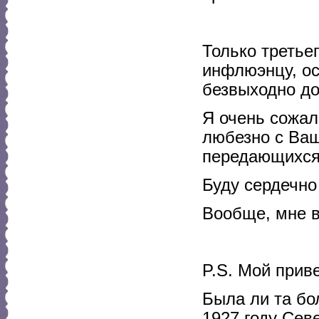
Только третьег
инфлюэнцу, ос
безвыходно д
Я очень сожал
любезно с Ваш
передающихся,
Буду сердечно
Вообще, мне в
P.S. Мой прив
Была ли та бо
1927 году Сев