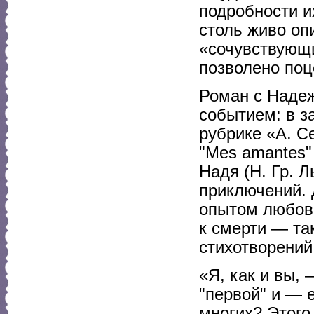
подробности и
столь живо оп
«сочувствующ
позволено поц
Роман с Наде
событием: в з
рубрике «А. С
"Mes amantes"
Надя (Н. Гр. Л
приключений. 
опытом любов
к смерти — та
стихотворений
«Я, как и вы,
"первой" и — 
многих? Этого 