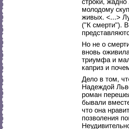
строки, жадно
молодому скуп
живых. <...> 
("К смерти"). 
представляютс
Но не о смерт
вновь оживила
триумфа и мал
каприз и поче
Дело в том, ч
Надеждой Льв
роман перешел
бывали вместе 
что она нрави
позволения по
Неудивительно