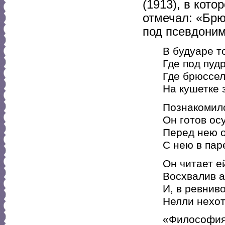
(1913), в кот
отмечал: «Брю
под псевдоним
В будуаре 
Где под пуд
Где брюссел
На кушетке 
Познакомилс
Он готов ос
Перед нею о
С нею в паре
Он читает е
Восхвалив а
И, в ревниво
Нелли нехот
«Философия 