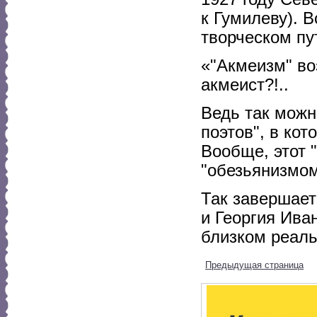
к Гумилеву). 
творческом пу
«"Акмеизм" во
акмеист?!..
Ведь так можн
поэтов", в ко
Вообще, этот 
"обезьянизмом
Так завершает
и Георгия Ива
близком реаль
Предыдущая страница