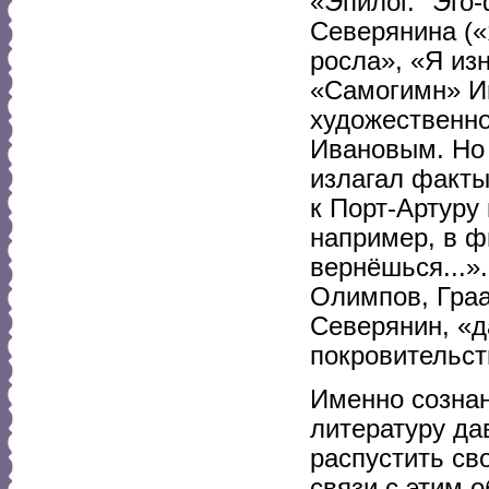
«Эпилог. "Эго
Северянина («
росла», «Я из
«Самогимн» И
художественно
Ивановым. Но 
излагал факты
к Порт-Артуру 
например, в ф
вернёшься...»
Олимпов, Граа
Северянин, «д
покровительст
Именно сознан
литературу да
распустить св
связи с этим 