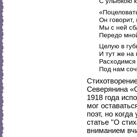
С улыбкою к
«Поцеловать
Он говорит, 
Мы с ней сб
Передо мной
Целую в губ
И тут же на 
Расходимся
Под нам со
Стихотворение
Северянина «С
1918 года испо
мог оставатьс
поэт, но когд
статье "О сти
вниманием вчи