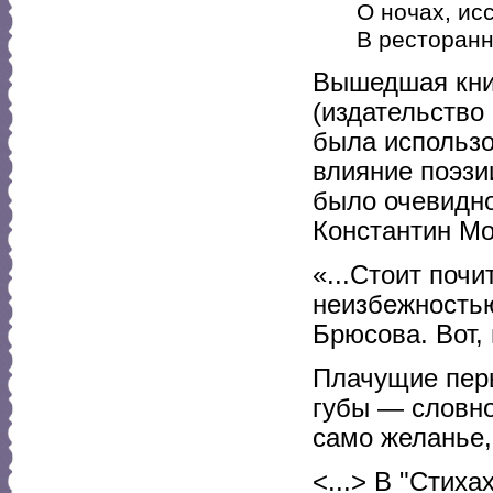
О ночах, ис
В ресторанн
Вышедшая кни
(издательство
была использо
влияние поэзи
было очевидно
Константин Мо
«...Стоит почи
неизбежностью
Брюсова. Вот,
Плачущие перь
губы — словно
само желанье
<...> В "Стих