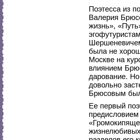
Поэтесса из п
Валерия Брюсо
жизнь», «Путь
эгофутуристам
Шершеневичем
была не хорош
Москве на кур
влиянием Брюс
дарование. Но
довольно заст
Брюсовым был
Ее первый поэ
предисловием 
«Громокипящег
жизнелюбивых 
разделов его 