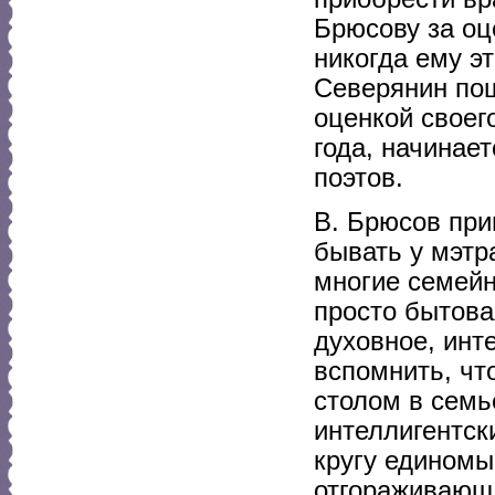
Брюсову за оц
никогда ему эт
Северянин пош
оценкой своего
года, начинае
поэтов.
В. Брюсов при
бывать у мэтр
многие семейн
просто бытова
духовное, инт
вспомнить, чт
столом в семь
интеллигентск
кругу единомы
отгораживающи