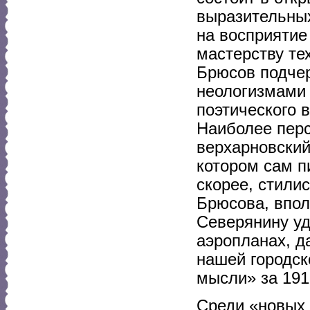
выразительных
на восприятие
мастерству те
Брюсов подчер
неологизмами 
поэтического 
Наиболее перс
верхарновский
котором сам пи
скорее, стили
Брюсова, впол
Северянину уд
аэропланах, д
нашей городск
мысли» за 191
Среди «новых 