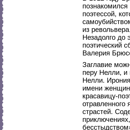
познакомился
поэтессой, ко
самоубийство
из револьвера
Незадолго до 
поэтический с
Валерия Брюс
Заглавие можн
перу Нелли, и
Нелли. Ирония
имени женщин
красавицу-поэ
отравленного 
страстей. Сод
приключениях,
бесстыдством»