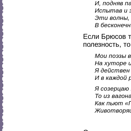
И, подняв п
Испытав и 
Эти волны, 
В бесконеч
Если Брюсов т
полезность, т
Мои поэзы в
На хуторе 
Я действен 
И в каждой 
Я созерцаю 
То из вагона
Как пьют «
Животворящ