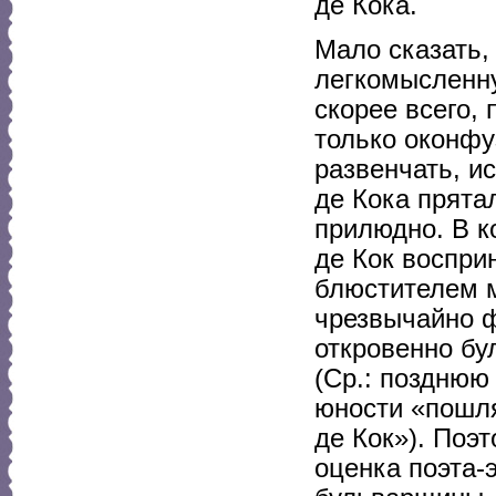
де Кока.
Мало сказать,
легкомысленну
скорее всего,
только оконфу
развенчать, и
де Кока прята
прилюдно. В к
де Кок воспри
блюстителем м
чрезвычайно ф
откровенно бу
(Ср.: позднюю
юности «пошля
де Кок»). Поэ
оценка поэта-