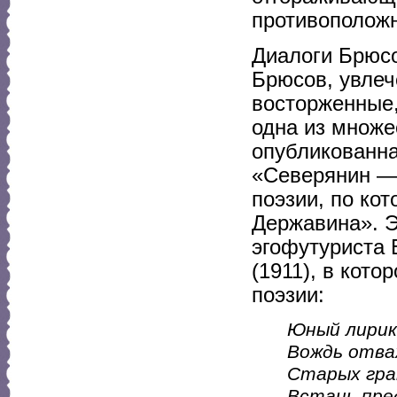
противополож
Диалоги Брюсо
Брюсов, увлеч
восторженные
одна из множе
опубликованна
«Северянин — 
поэзии, по ко
Державина». 
эгофутуриста 
(1911), в кот
поэзии:
Юный лирик
Вождь отва
Старых гра
Встань пре