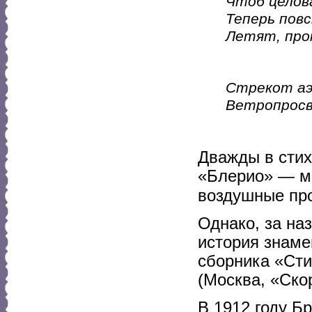
Чтоб целова
Теперь пов
Летят, проп
Стрекот аэ
Ветропросв
Дважды в стих
«Блерио» — м
воздушные пр
Однако, за на
история знам
сборника «Ст
(Москва, «Ско
В 1912 году 