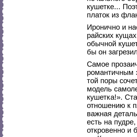
кушетке... Поэ
платок из флан
Иронично и на
райских кущах,
обычной кушет
бы он загрезил
Самое прозаич
романтичным з
той поры соче
модель самоле
кушетка!». Ст
отношению к п
важная деталь
есть на пудре
откровенно и 