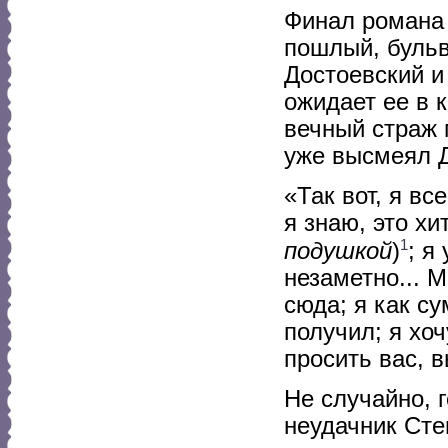
Финал романа 
пошлый, бульв
Достоевский и
ожидает ее в 
вечный страж 
уже высмеял Д
«Так вот, я вс
я знаю, это х
1
подушкой
)
; я
незаметно... М
сюда; я как с
получил; я хо
просить вас, в
Не случайно, 
неудачник Сте