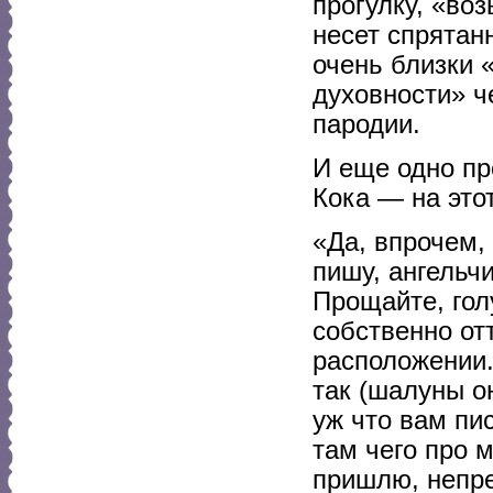
прогулку, «во
несет спрятан
очень близки 
духовности» ч
пародии.
И еще одно пр
Кока — на это
«Да, впрочем, 
пишу, ангельч
Прощайте, гол
собственно от
расположении.
так (шалуны он
уж что вам пи
там чего про м
пришлю, непре