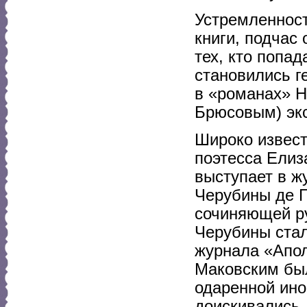
Устремленност
книги, подчас
тех, кто попа
становились г
в «романах» 
Брюсовым) экс
Широко извест
поэтесса Ели
выступает в ж
Черубины де Г
сочиняющей ру
Черубины стал
журнала «Апол
Маковским был
одаренной ино
доискивались 