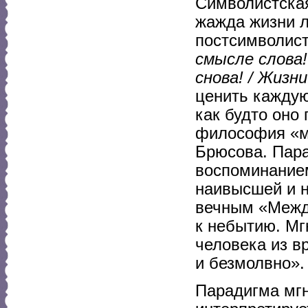
Символистская
жажда жизни л
постсимволист
смысле слова!
снова! / Жизн
ценить каждую
как будто оно
философия «ми
Брюсова. Пара
воспоминанием
наивысшей и н
вечным «Между
к небытию. Мг
человека из в
и безмолвно».
Парадигма мгн