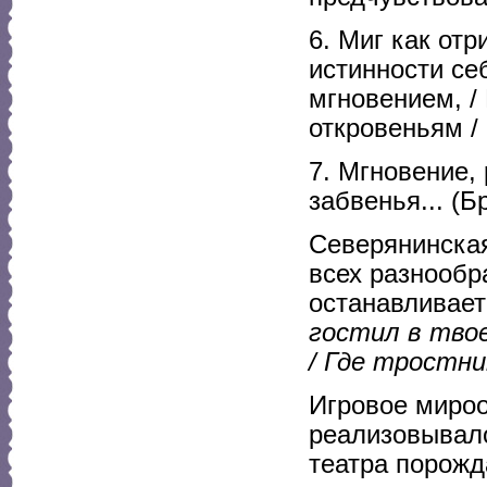
6. Миг как от
истинности се
мгновением, /
откровеньям /
7. Мгновение, 
забвенья... (Б
Северянинская
всех разнообр
останавливаетс
гостил в твое
/ Где тростник
Игровое миро
реализовывало
театра порожд