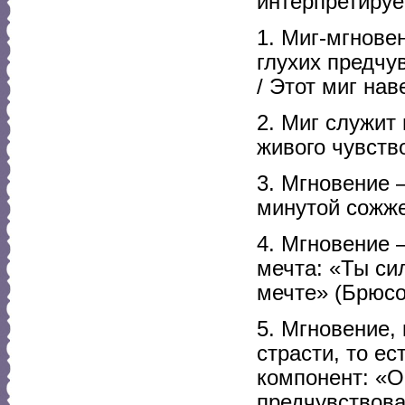
интерпретируе
1. Миг-мгнове
глухих предчув
/ Этот миг нав
2. Миг служит
живого чувств
3. Мгновение 
минутой сожже
4. Мгновение 
мечта: «Ты сил
мечте» (Брюсо
5. Мгновение, 
страсти, то е
компонент: «О
предчувствова