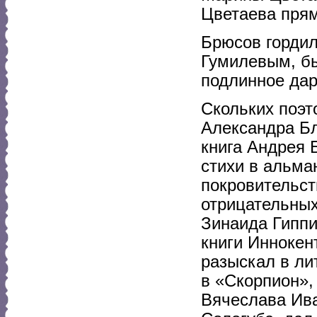
Цветаева прям
Брюсов гордил
Гумилевым, бы
подлинное дар
Скольких поэт
Александра Бл
книга Андрея 
стихи в альма
покровительст
отрицательных
Зинаида Гиппи
книги Иннокент
разыскал в ли
в «Скорпион»,
Вячеслава Ива