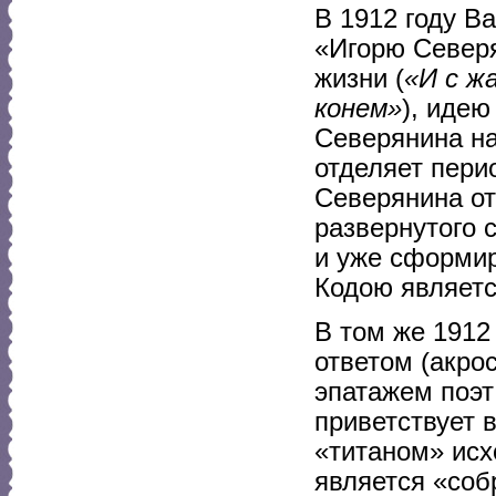
В 1912 году В
«Игорю Северя
жизни (
«И с ж
конем»
), идею
Северянина на
отделяет пери
Северянина от
развернутого 
и уже сформи
Кодою являетс
В том же 1912
ответом (акро
эпатажем поэт
приветствует 
«титаном» исхо
является «соб