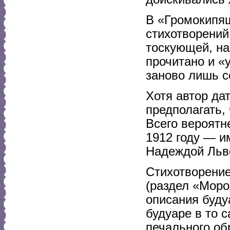
В «Громокипящ
стихотворений
тоскующей, на
прочитано и «
заново лишь с
Хотя автор да
предполагать,
Всего вероятн
1912 году — и
Надеждой Льво
Стихотворение
(раздел «Моро
описания буду
будуаре в то 
печального об