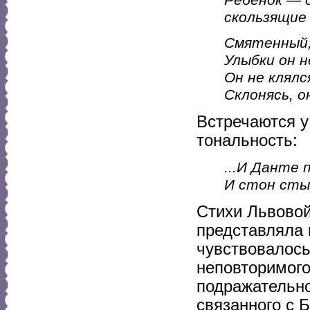
Ребенок — о
скользящие 
Смятенный,
Улыбки он н
Он не клялс
Склонясь, 
Встречаются у
тональность:
...И Данте
И стон сты
Стихи Львовой
представляла 
чувствовалось
неповторимого
подражательно
связанного с 