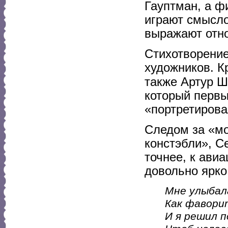
Гауптман, а ф
играют смысло
выражают отно
Стихотворение
художников. К
также Артур 
который первы
«портретирова
Следом за «мо
констэбли», С
точнее, к авиа
довольно ярко
Мне улыбал
Как фавори
И я решил п