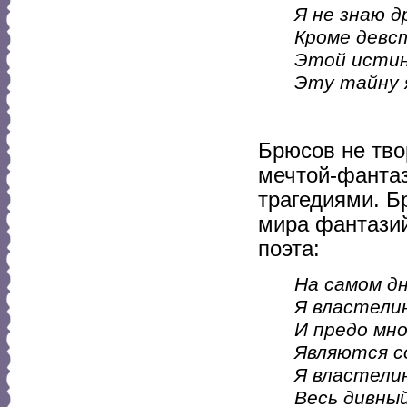
Я не знаю д
Кроме девст
Этой истин
Эту тайну я
Брюсов не тво
мечтой-фантаз
трагедиями. Б
мира фантазий
поэта:
На самом д
Я властелин
И предо мн
Являются со
Я властелин
Весь дивный 