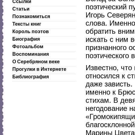
Ссылки
поэтический п
Статьи
Игорь Северян
Познакомиться
слова. Именно 
Тексты книг
обратить вним
Король поэтов
искать с ним 
Биография
признанного о
Фотоальбом
Воспоминания
поэтического 
О Серебряном веке
Известно, что
Прогулки в Интернете
относился к с
Библиография
даже зависть.
именно к Брюс
стихам. В дев
негодование н
«Громокипящий
благосклонной
Марины Цветае