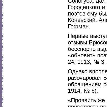
Сологуба, дал
Городецкого и
поэтов ему б
Коневский, Ал
Гофман.
Первые высту
отзывы Брюсов
бесспорно выд
«обновить поэ
24; 1913, № 3, 
Однако впосле
разочаровал 
обращением со
1914, № 6).
«Проявить же 
приобрести вр