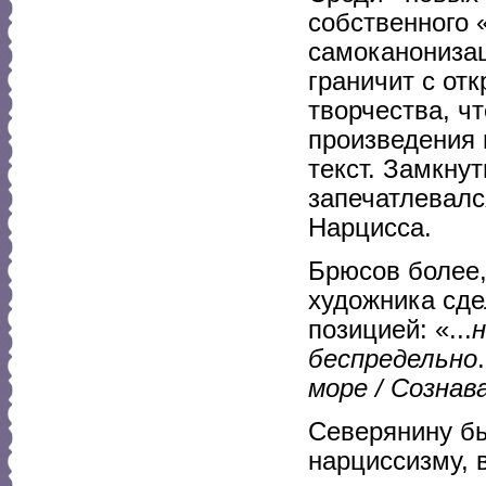
собственного 
самоканонизац
граничит с от
творчества, ч
произведения 
текст. Замкну
запечатлевал
Нарцисса.
Брюсов более,
художника сде
позицией: «...
н
беспредельно
море / Сознав
Северянину бы
нарциссизму, 