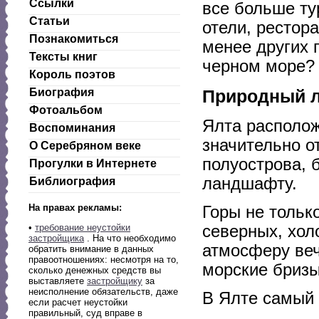
Ссылки
все больше ту
Статьи
отели, рестор
Познакомиться
менее других 
Тексты книг
черном море?
Король поэтов
Природный л
Биография
Фотоальбом
Ялта располож
Воспоминания
значительно о
О Серебряном веке
полуострова, 
Прогулки в Интернете
ландшафту.
Библиография
На правах рекламы:
Горы не тольк
северных, хол
•
требование неустойки
застройщика
. На что необходимо
атмосферу веч
обратить внимание в данных
правоотношениях: несмотря на то,
морские бризы
сколько денежных средств вы
выставляете
застройщику
за
неисполнение обязательств, даже
В Ялте самый 
если расчет неустойки
правильный, суд вправе в