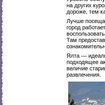
на других кур
дороже, тем к
Лучше посещат
город работае
воспользовать
Там предостав
ознакомительн
Ялта — идеаль
подходящее а
величие стари
развлечения.