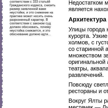
Недостатком м
соответствии с 333 статьёй
Гражданского кодекса, снизить
является нахо
размер заявленной вами
неустойки, и это снижение на
практике может носить очень
Архитектура
разрозненный характер. В
соответствии с законом суд
должен обосновать, почему
Улицы города 
неустойка снижается, и это
обоснование должно идти...
курорта. Узки
холмов, с гус
со старинной 
множеством зв
оригинальной 
театры, аквап
развлечений.
Повсюду светл
рестораны и о
Вокруг Ялты р
местечек — Ли