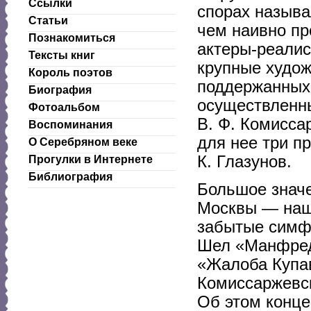
Ссылки
спорах называ
Статьи
чем наивно пр
Познакомиться
актеры-реалис
Тексты книг
крупные худож
Король поэтов
поддержанных
Биография
осуществленны
Фотоальбом
В. Ф. Комисса
Воспоминания
для нее три п
О Серебряном веке
К. Глазунов.
Прогулки в Интернете
Библиография
Большое значе
Москвы — наш
забытые симфо
Шел «Манфред
«Жалоба Купав
Комиссаржевск
Об этом конце