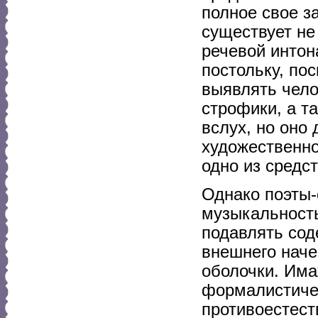
полное свое з
существует не
речевой интон
постольку, по
выявлять чело
строфики, а т
вслух, но оно
художественно
одно из средс
Однако поэты-
музыкальность
подавлять сод
внешнего наче
оболочки. Има
формалистичес
противоестест