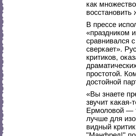
как множеств
восстановить 
В прессе исп
«праздником и
сравнивался с
сверкает». Ру
критиков, ока
драматических
простотой. Ко
достойной пар
«Вы знаете пр
звучит какая-
Ермоловой — т
лучше для изо
видный критик
"Манфред!" пол