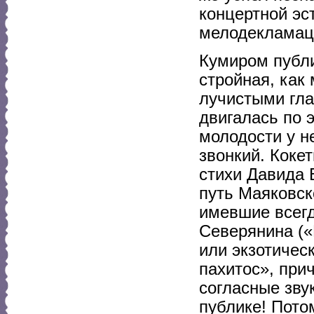
концертной эс
мелодекламац
Кумиром публи
стройная, как
лучистыми гла
двигалась по 
молодости у н
звонкий. Коке
стихи Давида 
путь Маяковск
имевшие всегд
Северянина («
или экзотичес
пахитос», при
согласные зву
публике! Пото