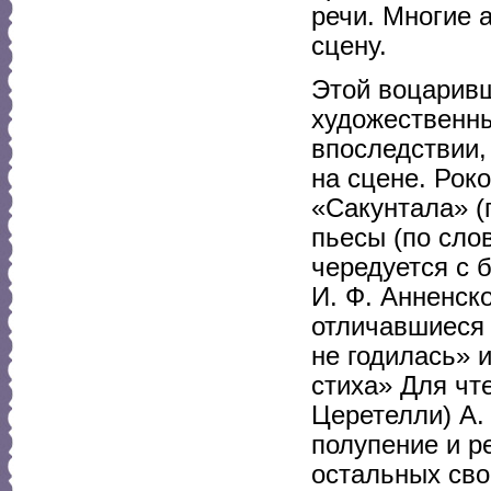
речи. Многие 
сцену.
Этой воцаривш
художественны
впоследствии,
на сцене. Рок
«Сакунтала» (
пьесы (по слов
чередуется с 
И. Ф. Анненск
отличавшиеся 
не годилась» 
стиха» Для чт
Церетелли) А.
полупение и р
остальных сво