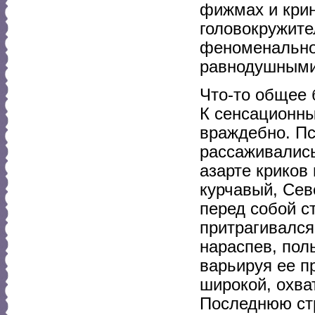
фижмах и крин
головокружите
феноменальной
равнодушными
Что-то общее 
К сенсационн
враждебно. Пс
рассаживались
азарте криков
курчавый, Сев
перед собой с
притрагивался
нараспев, пол
варьируя ее п
широкой, охв
Последнюю стр