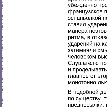
убежденно про
французское п
эспаньолкой п
ставил ударен
манера поэтов
ритма, в отказ
ударений на к
затемняли смы
человеком выс
Слушателю при
и проделывать
главное от вт
монотонно ль
В подобной де
по существу, 
предпосылки: 