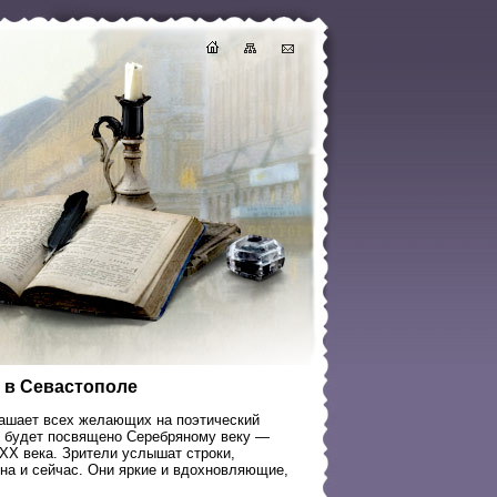
и в Севастополе
лашает всех желающих на поэтический
ие будет посвящено Серебряному веку —
Х века. Зрители услышат строки,
ена и сейчас. Они яркие и вдохновляющие,