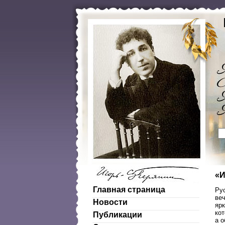
«И
Главная страница
Ру
веч
Новости
яр
кот
Публикации
а о