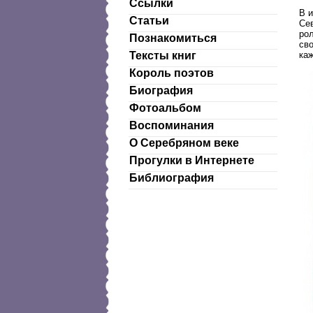
Ссылки
В 
Статьи
Се
ро
Познакомиться
св
каж
Тексты книг
Король поэтов
Биография
Фотоальбом
Воспоминания
О Серебряном веке
Прогулки в Интернете
Библиография