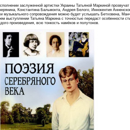
исполнении заслуженной артистки Украины Татьяной Маркиной прозвучат
верянина, Константина Бальмонта, Андрея Белого, Иннокентия Анненско
ли музыкального сопровождения можно будет услышать Бетховена, Манч
оем выступлении Татьяна Маркина с точностью передаст особенности сти
дого произведения, всю тонкость намёков и полутонов.