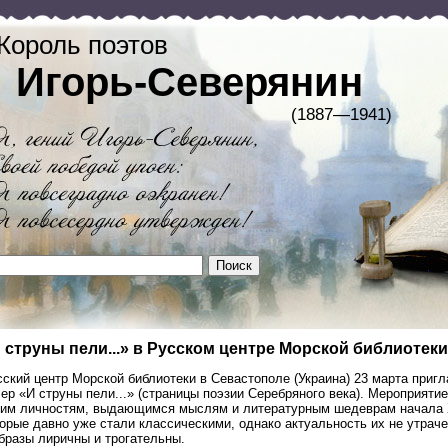
Король поэтов
Игорь-Северянин
(1887—1941)
 струны пели...» в Русском центре Морской библиотек
сский центр Морской библиотеки в Севастополе (Украина) 23 марта приг
ер «И струны пели...» (страницы поэзии Серебряного века). Мероприят
ким личностям, выдающимся мыслям и литературным шедеврам начала Х
орые давно уже стали классическими, однако актуальность их не утрач
бразы лиричны и трогательны.