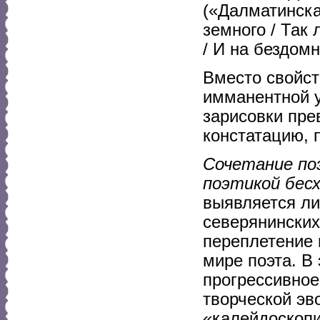
(«Далматинска
земного / Так 
/ И на бездом
Вместо свойс
имманентной у
зарисовки пре
констатацию,
Сочетание по
поэтикой бес
выявляется ли
северянинских
переплетение 
мире поэта. В
прогрессивное
творческой эв
«калейдоскопи