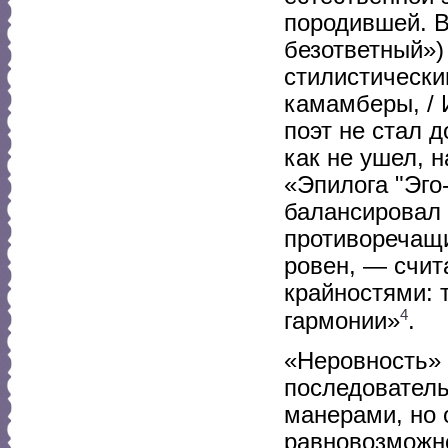
породившей. В 
безответный»)
стилистическ
камамберы, / 
поэт не стал 
как не ушел, н
«Эпилога "Эго
балансировал
противоречащи
ровен, — счит
крайностями: 
4
гармонии»
.
«Неровность» 
последовател
манерами, но
равновозможно