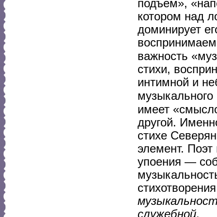
подъем», «нап
котором над 
доминирует ег
воспринимаемо
важность «му
стихи, воспри
интимной и н
музыкального 
имеет «смысло
другой. Именн
стихе Северян
элемент. Поэт
упоения — со
музыкальность
стихотворения
музыкальност
служебной
.