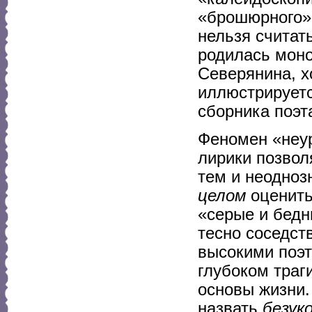
«брошюрного» 
нельзя считат
родилась моно
Северянина, х
иллюстрируетс
сборника поэт
Феномен «неур
лирики позвол
тем и неодноз
целом
оценить
«серые и бедн
тесно соседств
высокими поэ
глубоком траг
основы жизни.
назвать
безук