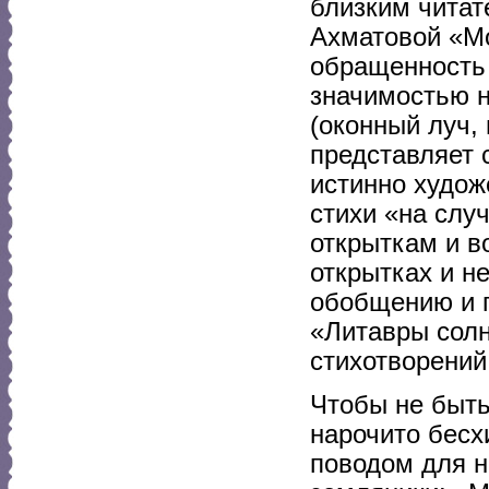
близким читат
Ахматовой «Мо
обращенность 
значимостью н
(оконный луч,
представляет 
истинно худож
стихи «на слу
открыткам и в
открытках и н
обобщению и г
«Литавры солн
стихотворений
Чтобы не быть
нарочито бесх
поводом для н