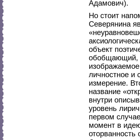
Адамович).
Но стоит напо
Северянина яв
«неуравновеше
аксиологическ
объект поэтич
обобщающий, 
изображаемое,
личностное и 
измерение. Вт
название «отк
внутри описыв
уровень лирич
первом случае
момент в идею
оторванность 