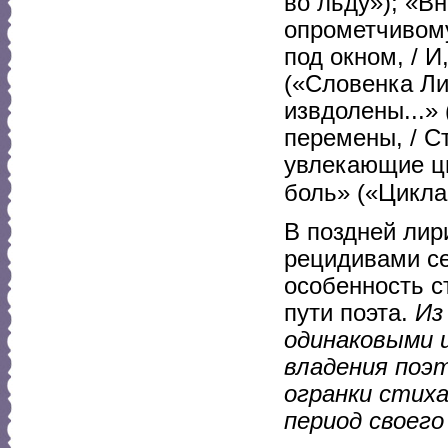
во льду»); «В
опрометчивому
под окном, / И
(«Словенка Ли
извдолены...» 
перемены, / Ст
увлекающие ци
боль» («Цикл
В поздней лир
рецидивами се
особенность с
пути поэта.
Из
одинаковыми 
владения поэ
огранки стих
период своег