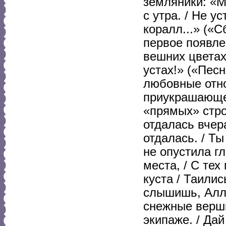
земляники: «М
с утра. / Не у
коралл...» («
первое появле
вешних цветах,
устах!» («Песн
любовные отн
приукрашающег
«прямых» стро
отдалась вчера
отдалась. / Т
не опустила гл
места, / С тех
куста / Таилис
слышишь, Алло
снежные верши
экипаже. / Дай