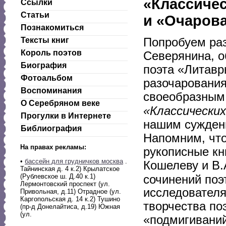
«Классичес
Ссылки
Статьи
и «Очаров
Познакомиться
Попробуем раз
Тексты книг
Король поэтов
Северянина, о
Биография
поэта «Литавр
Фотоальбом
разочарования
Воспоминания
своеобразны
О Серебряном веке
«Классических
Прогулки в Интернете
нашим суждени
Библиография
Напомним, что
На правах рекламы:
рукописные кн
•
бассейн для грудничков москва
.
Кошелеву и В.
Тайнинская д. 4 к.2) Крылатское
(Рублевское ш. Д.40 к.1)
сочинений поэ
Лермонтовский проспект (ул.
исследователя
Привольная, д.11) Отрадное (ул.
Каргопольская д. 14 к.2) Тушино
творчества по
(пр-д Донелайтиса, д.19) Южная
(ул.
«подмигиваний