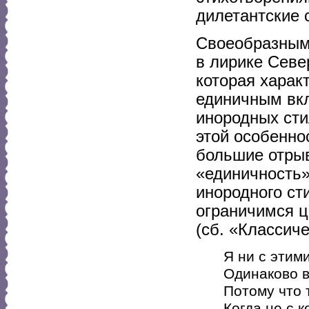
дилетантские 
Своеобразным 
в лирике Севе
которая харак
единичным вкл
инородных сти
этой особенно
большие отрыв
«единичность»
инородного ст
ограничимся ц
(сб. «Классиче
Я ни с этими
Одинаково в
Потому что 
Когда не с к