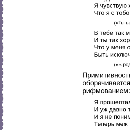
Я чувствую 
Что я с тобо
(«Ты в
В тебе так 
И ты так хо
Что у меня 
Быть исключ
(«В ре
Примитивность
оборачиваетс
рифмованием
Я прошептал
И уж давно 
И я не пони
Теперь меж 