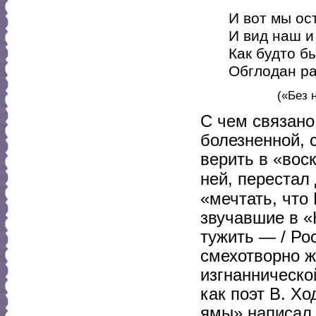
И вот мы ос
И вид наш и
Как будто б
Обглодан ра
(«Без 
С чем связано
болезненной, 
верить в «вос
ней, перестал 
«мечтать, что
звучавшие в «
тужить — / Ро
смехотворно 
изгнанническо
как поэт В. Хо
ямы» написал 