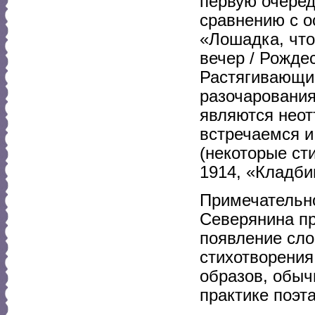
первую очеред
сравнению с о
«Лошадка, что
вечер / Рожде
Растягивающие
разочарования
являются неот
встречаемся и
(некоторые ст
1914, «Кладби
Примечательно
Северянина пр
появление сло
стихотворения
образов, обыч
практике поэта