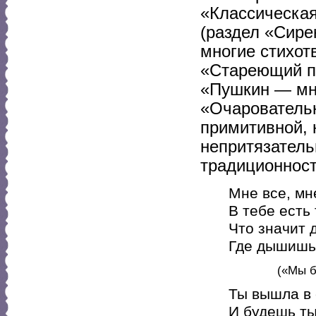
«Классическая
(раздел «Сире
многие стихот
«Стареющий по
«Пушкин — мне
«Очарователь
примитивной, 
непритязатель
традиционност
Мне все, мн
В тебе есть 
Что значит 
Где дышишь 
(«Мы б
Ты вышла в 
И будешь ты