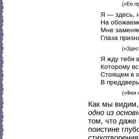
(«Ее п
Я — здесь, 
На обожаемо
Мне заменяю
Глаза призн
(«Здес
Я жду тебя 
Которому вс
Стоящем в 
В преддверь
(«Фея 
Как мы видим
одно из основ
том, что даже
поистине глуб
стихотворени