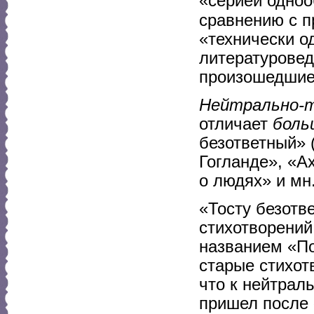
«серией одноо
сравнению с п
«технически о
литературовед
произошедшие 
Нейтрально-т
отличает
боль
безответный» 
Гогланде», «Ах
о людях» и мн.
«Тосту безотв
стихотворений
названием «По
старые стихот
что к нейтрал
пришел после