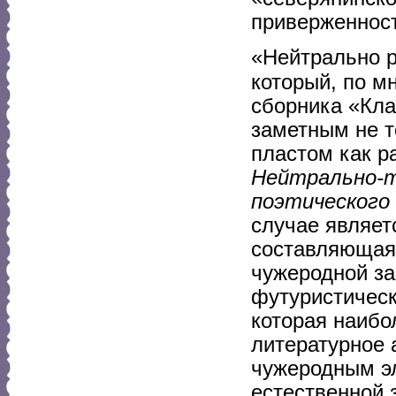
приверженност
«Нейтрально р
который, по м
сборника «Кла
заметным не т
пластом как р
Нейтрально-т
поэтического
случае являет
составляющая 
чужеродной за
футуристическ
которая наибо
литературное 
чужеродным э
естественной 