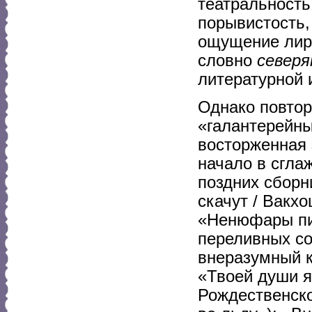
театральность
порывистость,
ощущение лири
словно
север
литературной 
Однако повтор
«галантерейны
восторженная
начало в сгла
поздних сборн
скачут / Вакхо
«Ненюфары пио
переливных со
внеразумный к
«Твоей души я 
Рождественско