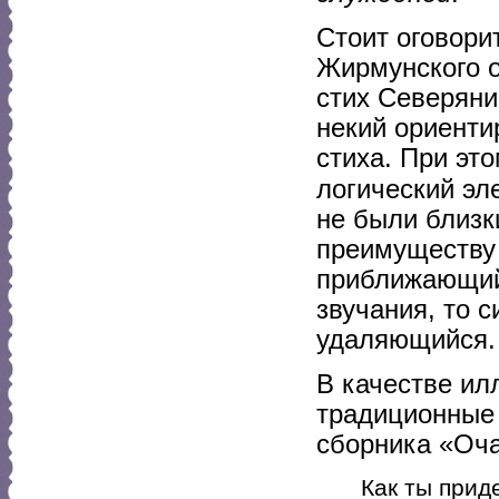
Стоит оговори
Жирмунского о
стих Северяни
некий ориенти
стиха. При эт
логический эл
не были близк
преимуществу 
приближающийс
звучания, то 
удаляющийся.
В качестве ил
традиционные 
сборника «Оч
Как ты прид