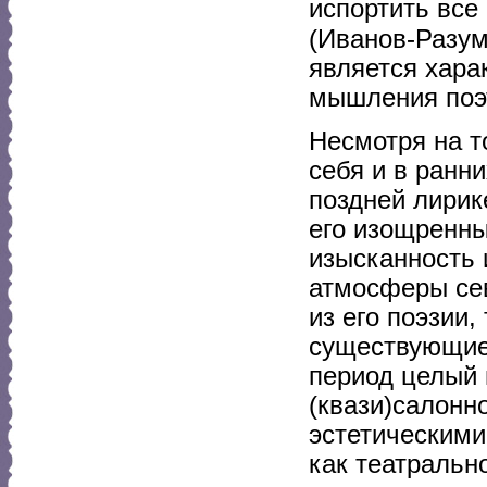
испортить все
(Иванов-Разум
является хара
мышления поэ
Несмотря на т
себя и в ранн
поздней лирик
его изощренны
изысканность 
атмосферы сев
из его поэзии
существующие 
период целый 
(квази)салонн
эстетическими
как театральн