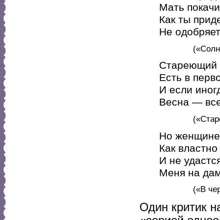
Мать покачи
Как ты прид
Не одобряет
(«Солн
Стареющий п
Есть в перв
И если иног
Весна — все
(«Стар
Но женщине 
Как властно
И не удаст
Меня на дам
(«В че
Один критик н