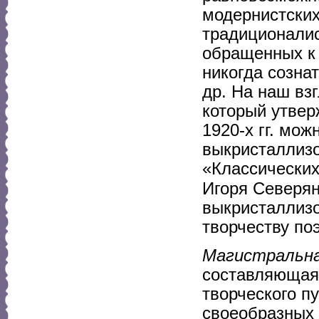
модернистских
традиционалис
обращенных к 
никогда созна
др. На наш вз
который утвер
1920-х гг. мо
выкристаллизо
«Классических
Игоря Северя
выкристаллизо
творчеству поэ
Магистральн
составляющая 
творческого п
своеобразных