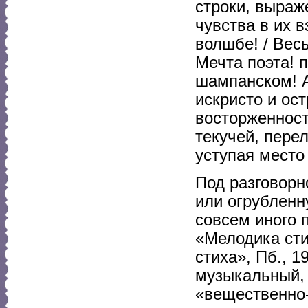
строки, выраж
чувства в их в
волшбе! / Весь
Мечта поэта! п
шампанском! А
искристо и ост
восторженност
текучей, пере
уступая мест
Под разговорн
или огрубленн
совсем иного 
«Мелодика сти
стиха», Пб., 1
музыкальный, 
«вещественно-