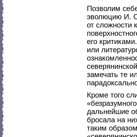
Позволим себе
эволюцию И. С
от сложности 
поверхностног
его критиками
или литератур
ознакомленнос
северянинской
замечать те и
парадоксально
Кроме того с
«безразумного
дальнейшие об
бросала на ни
таким образом
«северянинско