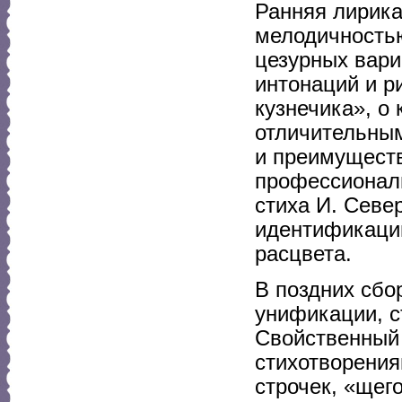
Ранняя лирика
мелодичностью
цезурных вари
интонаций и р
кузнечика», о
отличительны
и преимуществ
профессиональ
стиха И. Севе
идентификации
расцвета.
В поздних сбо
унификации, с
Свойственный
стихотворени
строчек, «щег