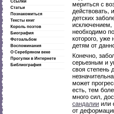
Ссылки
мериться с во
Статьи
действовать, 
Познакомиться
детских забол
Тексты книг
исключением,
Король поэтов
необходимо по
Биография
которого, уже 
Фотоальбом
детям от данн
Воспоминания
О Серебряном веке
Конечно, забо
Прогулки в Интернете
серьезным и у
Библиография
своя степень 
незначительна
может прогрес
есть, тем бол
много сил, до
сандалии
или 
от деформации