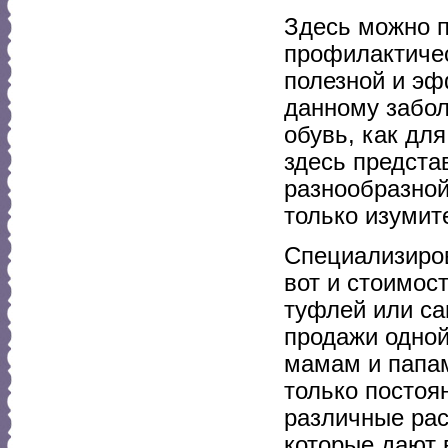
Здесь можно п
профилактичес
полезной и эф
данному забол
обувь, как дл
здесь предста
разнообразной
только изумит
Специализиров
вот и стоимос
туфлей или са
продажи одной
мамам и папам
только постоя
различные рас
которые дают 