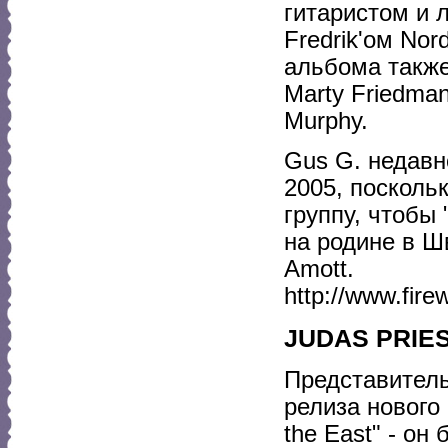
гитаристом и 
Fredrik'ом Nor
альбома такж
Marty Friedma
Murphy.
Gus G. недавн
2005, посколь
группу, чтобы
на родине в Ш
Amott.
http://www.fire
JUDAS PRIEST
Представитель
релиза нового
the East" - о