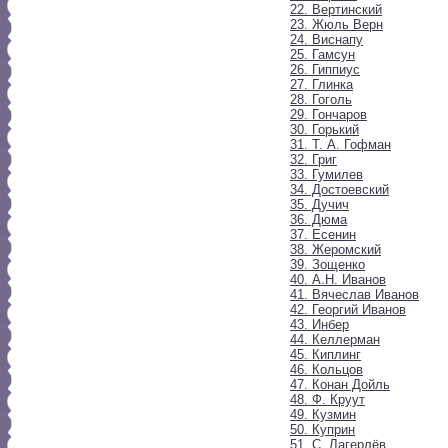
22. Вертинский
23. Жюль Верн
24. Виснапу
25. Гамсун
26. Гиппиус
27. Глинка
28. Гоголь
29. Гончаров
30. Горький
31. Т. А. Гофман
32. Григ
33. Гумилев
34. Достоевский
35. Дучич
36. Дюма
37. Есенин
38. Жеромский
39. Зощенко
40. А.Н. Иванов
41. Вячеслав Иванов
42. Георгий Иванов
43. Инбер
44. Келлерман
45. Киплинг
46. Кольцов
47. Конан Дойль
48. Ф. Круут
49. Кузмин
50. Куприн
51. С. Лагерлёв