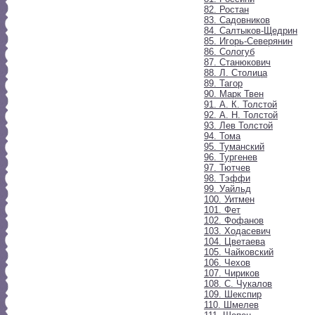
82. Ростан
83. Садовников
84. Салтыков-Щедрин
85. Игорь-Северянин
86. Сологуб
87. Станюкович
88. Л. Столица
89. Тагор
90. Марк Твен
91. А. К. Толстой
92. А. Н. Толстой
93. Лев Толстой
94. Тома
95. Туманский
96. Тургенев
97. Тютчев
98. Тэффи
99. Уайльд
100. Уитмен
101. Фет
102. Фофанов
103. Ходасевич
104. Цветаева
105. Чайковский
106. Чехов
107. Чириков
108. С. Чукалов
109. Шекспир
110. Шмелев