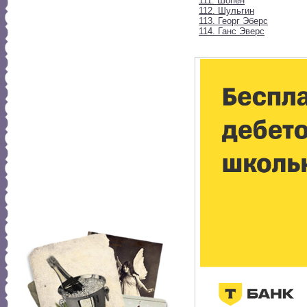
111. Шопен
112. Шульгин
113. Георг Эберс
114. Ганс Эверс