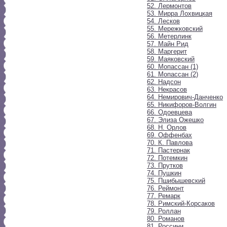
52. Лермонтов
53. Мирра Лохвицкая
54. Лесков
55. Мережковский
56. Метерлинк
57. Майн Рид
58. Маргерит
59. Маяковский
60. Мопассан (1)
61. Мопассан (2)
62. Надсон
63. Некрасов
64. Немирович-Данченко
65. Никифоров-Волгин
66. Одоевцева
67. Элиза Ожешко
68. Н. Орлов
69. Оффенбах
70. К. Павлова
71. Пастернак
72. Потемкин
73. Прутков
74. Пушкин
75. Пшибышевский
76. Реймонт
77. Ремарк
78. Римский-Корсаков
79. Роллан
80. Романов
81. Россини