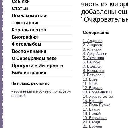
Ссылки
часть из котор
Статьи
добавлены еще
Познакомиться
"Очаровательн
Тексты книг
Король поэтов
Содержание
Биография
1. Алданов
Фотоальбом
2. Андреев
3. Апухтин
Воспоминания
4. Арцыбашев
5. Ахматова
О Серебряном веке
6. Байрон
Прогулки в Интернете
7. Бальзак
8. Бальмонт
Библиография
9. Бетховен
10. Бизе
На правах рекламы:
11. Блок
12. Бодлер
•
гостиницы в москве с почасовой
13. Боратынский
оплатой
14. Христо Ботев
15. Брюсов
16. Поль Бурже
17. Бунин
18. Белый
19. Вербицкая
20. Верди
21. Верлен