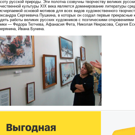
соту русской природы. Эти полотна созвучны творчеству великих русск
ечественной культуры XIX века является доминирование литературы сре
исчерпаемой основой мотивов для всех видов художественного творчест
ександра Сергеевича Пушкина, в которых он создал первые прекрасные 
идеть работы великих русских художников с поэтическими откровениями
рики — Федора Тютчева, Афанасия Фета, Николая Некрасова, Сергея Ес
верянина, Ивана Бунина.