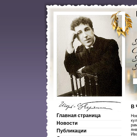
В 
Главная страница
Но
кул
Новости
ра
янв
Публикации
Ив