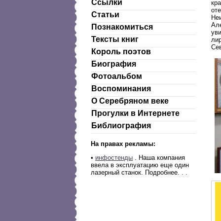
Ссылки
кра
от
Статьи
Не
Ал
Познакомиться
ув
Тексты книг
ли
Се
Король поэтов
Биография
Фотоальбом
Воспоминания
О Серебряном веке
Прогулки в Интернете
Библиография
На правах рекламы:
•
инфостенды
. Наша компания
ввела в эксплуатацию еще один
лазерный станок. Подробнее. . .