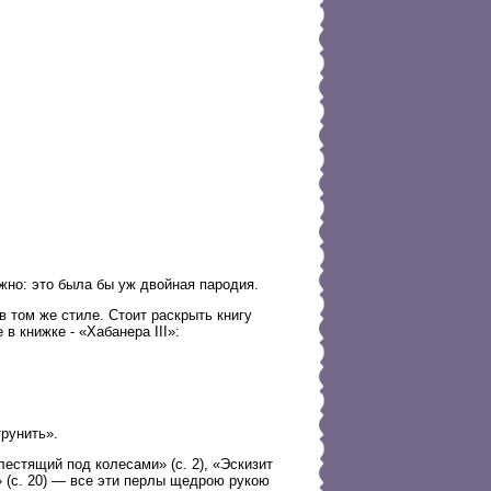
жно: это была бы уж двойная пародия.
 том же стиле. Стоит раскрыть книгу
в книжке - «Хабанера III»:
рунить».
лестящий под колесами» (с. 2), «Эскизит
э» (с. 20) — все эти перлы щедрою рукою