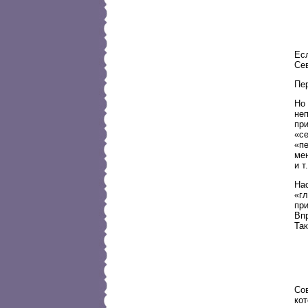
Есл
Сев
Пе
Но 
не
пр
«с
«п
мен
и т.
Нас
«гл
при
Впр
Так
Сов
кот