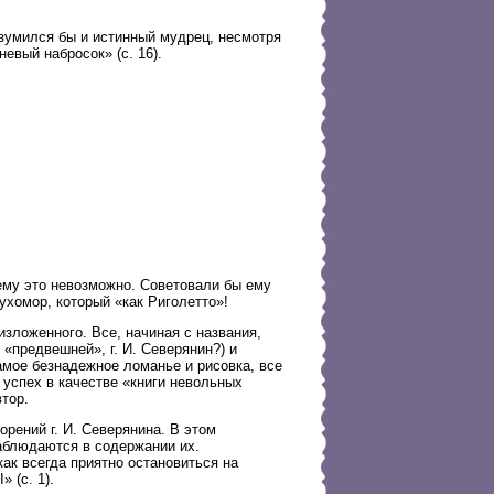
й изумился бы и истинный мудрец, несмотря
евый набросок» (с. 16).
ему это невозможно. Советовали бы ему
ухомор, который «как Риголетто»!
изложенного. Все, начиная с названия,
«предвешней», г. И. Северянин?) и
амое безнадежное ломанье и рисовка, все
 успех в качестве «книги невольных
тор.
рений г. И. Северянина. В этом
наблюдаются в содержании их.
как всегда приятно остановиться на
 (с. 1).