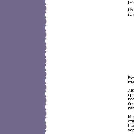
рас
Но 
на 
Ко
изд
Хар
про
по
бье
пар
Мне
от
Вст
хор