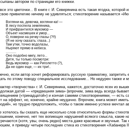
сыпаны автором по страницам его книжки.
все это цветочки... В книге г. И. Северянина есть такая ягодка, которо
свою привилегию ничему не удивляться; стихотворение называется «Июн
Взгляни-ка, девочка, взгляни-ка! —
В лесу поспела земляника,
И прифрантился мухомор —
Объект насмешек и умор...
О, поверни на речку глазы (?!!)
(Я не хочу сказать: глаза...)
Там утки, точно водолазы,
Ныряют прямо в небеса.
............
Оно подобно мигу, лето...
Дитя, ты только посмотри:
Ведь мухомор — как Риголетто (?),
Да не один еще, — их три!..
нечно, если автор хочет реформировать русскую грамматику, запретить 
ать по этому поводу специальное исследование... Но недурен также и м
актер «творчества» г. И. Северянина, кажется, достаточно ясен из выше
должая датой — «предвешняя зима» (впрочем, зима ведь всегда бывает 
священием («тринадцатой») и кончая самими стихотворениями, — есть с
т на эффект, но, конечно, крайне неудачно. Впрочем, книга может иметь
одий», но трудно предположить, чтобы о таком именно успехе мечтал ав
 хотелось бы сказать еще несколько слов относительно формы стихотво
ношении, конечно, нет тех вопиющих нарушений всякого смысла, какие 
речаются (хотя, увы, очень редко) места даже красивые и звучные. Так 
ошем, я приведу четыре последних стиха из стихотворения «Хабанера III»