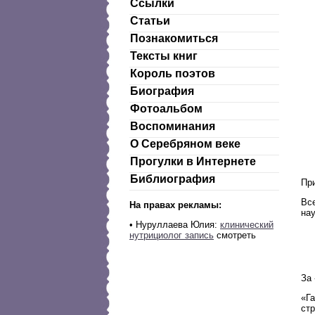
Ссылки
Статьи
Познакомиться
Тексты книг
Король поэтов
Биография
Фотоальбом
Воспоминания
О Серебряном веке
Прогулки в Интернете
Библиография
При
Все
На правах рекламы:
нау
• Нуруллаева Юлия:
клинический
нутрициолог запись
смотреть
За
«Га
стр