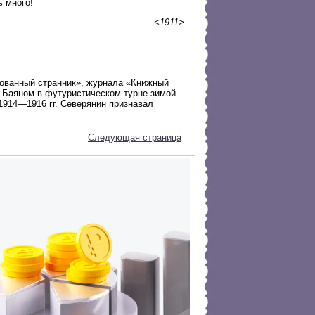
ь много!
<1911>
рованный странник», журнала «Книжный
 Баяном в футуристическом турне зимой
 1914—1916 гг. Северянин признавал
Следующая страница