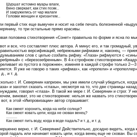
Шуршат истомно муары влаги,
Вино сверкает, как стих поэм...
И закружились от чap малаги
Головки женщин и хризантем...
и первый стих еще вымучен и носит на себе печать болезненной «выдума
ерянину, то три остальные прямо красивы.
рвая половина стихотворения «Сонет» правильна по форме и ясна по мы
вот и все, что составляет плюс автора. А минус его, и так громадный, 
правильностью версификаций, небрежными рифмами и, наконец, — прие
идумыванием слов с целью
создать
рифму. «Глаза» рифмуются с «синьо
еребряный» с «березозебренным». В 4-х-строфном стихотворении «Квадр
ереливает из пустого в порожнее», изменяя в каждой строфе только 2—
яется. Я уже не говорю о таких «рифмах», как «пропели» и «пропеллер»
 д., и т. д.
колько г. И. Северянин капризен, мы уже имели случай убедиться, когда
аза» и захотел сказать «глазы», несмотря на то, что две страницы назад,
нуждаем, говорил «глаза». В такой же мере г. И. Северянин и строг. У н
очем, виноват, это не стихотворение: нельзя же назвать это стихотворе
 вот, в этой «Импровизации» автор спрашивает:
Как смеют хоронить, когда на небе солнце?
Как смеют ковать цепи, когда не скован венец?
............
Как смеют пить воду, когда в воде падаль? и т. д., и т. д.
ершенно верно, г. И. Северянин! Действительно, досадно видеть, когда 
орой падаль или начинает ковать цепи, когда венец еще не скован. Вы с