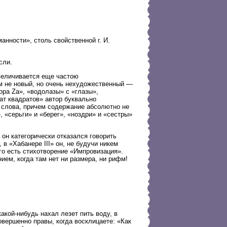
нности», столь свойственной г. И.
сли.
увеличивается еще частою
м не новый, но очень нехудожественный —
ра Za», «водолазы» с «глазы»,
ат квадратов» автор буквально
3 слова, причем содержание абсолютно не
, «серьги» и «берег», «ноздри» и «сестры»
 он категорически отказался говорить
 в «Хабанере III» он, не будучи никем
его есть стихотворение «Импровизация».
нием, когда там нет ни размера, ни рифм!
какой-нибудь нахал лезет пить воду, в
овершенно правы, когда восклицаете: «Как