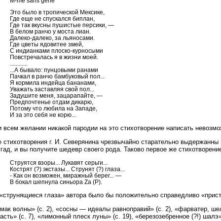
М-me sans gene
Это было в тропической Мексике,
Где еще не спускался биплан,
Где так вкусны пушистые персики, —
В белом ранчо у моста лиан.
Далеко-далеко, за льяносами.
Где цветы ядовитее змей,
С индианками плоско-курносыми
Повстречалась я в жизни моей.
............
...А бывало: пунцовыми ранами
Пачкал в ранчо бамбуковый пол...
Я кормила индейца бананами,
Уважать заставляя свой пол...
Задушите меня, зацарапайте, —
Предпочтенье отдам дикарю,
Потому что любила на Западе,
И за это себя не корю...
 всем желании никакой пародии на это стихотворение написать невозмо
 стихотворения г. И. Северянина чрезвычайно старательно выдержанны в
гад, и вы получите шедевр своего рода. Таково первое же стихотворение 
Струятся взоры... Лукавят серьги...
Кострят (?) экстазы... Струнят (?) глаза...
- Как он возможен, миражный берег... —
В бокал шепнула синьора Za (Р).
 «струнящиеся глаза» автора было бы положительно справедливо «прист
мак волны» (с. 2), «сосны — идеалы равноправий» (с. 2), «фарватер, ше
асть» (с. 7), «лимонный плеск луны» (с. 19), «березозебренное (?!) шал