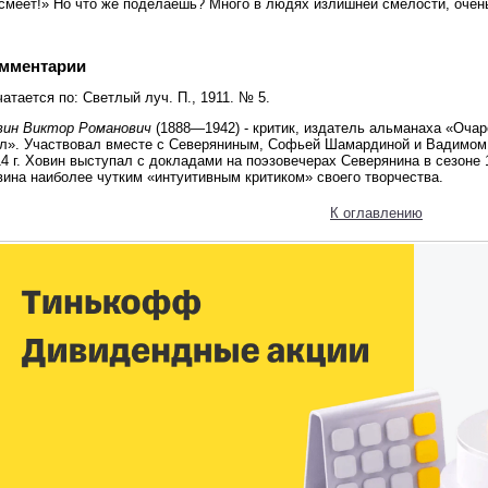
 смеет!» Но что же поделаешь? Много в людях излишней смелости, очен
мментарии
атается по: Светлый луч. П., 1911. № 5.
вин Виктор Романович
(1888—1942) - критик, издатель альманаха «Оча
ол». Участвовал вместе с Северяниным, Софьей Шамардиной и Вадимом
4 г. Ховин выступал с докладами на поэзовечерах Северянина в сезоне
вина наиболее чутким «интуитивным критиком» своего творчества.
К оглавлению