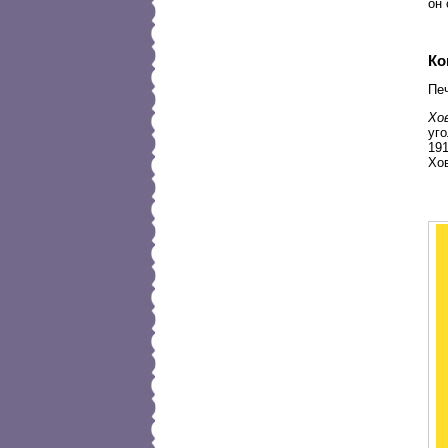
он
Ко
Печ
Хо
уг
191
Хо