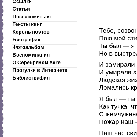
Ссылки
Статьи
Познакомиться
Тексты книг
Тебе, созво
Король поэтов
Пою мой сти
Биография
Ты был — я 
Фотоальбом
Но в выстре
Воспоминания
О Серебряном веке
И замирали
Прогулки в Интернете
И умирала з
Библиография
Людская жиз
Ломались кр
Я был — ты 
Как тучка, 
С жемчужино
Пожар наш —
Наш час св