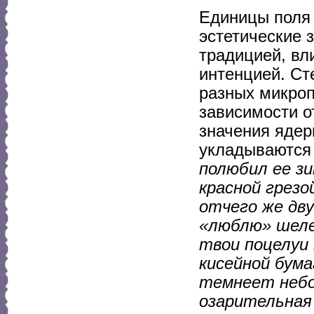
Единицы поля
эстетические 
традицией, вл
интенцией. Ст
разных микроп
зависимости о
значения ядер
укладываются 
полюбил ее зи
красной грезо
отчего же дв
«люблю» шелес
твои поцелуи 
кисейной бума
темнеет небо
озарительная