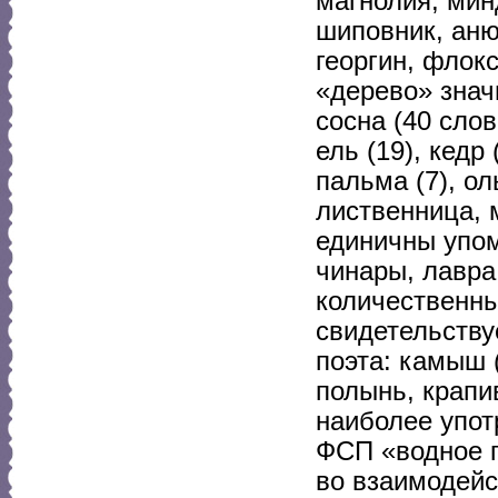
магнолия, мин
шиповник, аню
георгин, флокс
«дерево» зна
сосна (40 слов
ель (19), кедр 
пальма (7), оль
лиственница, 
единичны упом
чинары, лавра
количественны
свидетельству
поэта: камыш (
полынь, крапи
наиболее упот
ФСП «водное п
во взаимодейс