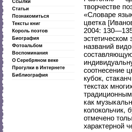
Ссылки
творчестве по
Статьи
«Словаре язык
Познакомиться
цветка [Ивано
Тексты книг
2004: 130—135
Король поэтов
эстетическом 
Биография
названий вид
Фотоальбом
Воспоминания
составляющую,
О Серебряном веке
индивидуальну
Прогулки в Интернете
соотнесение ц
Библиография
кубок, стакан
текстах многи
традиционным 
как музыкальн
колокольчик, 
отмечено толь
характерной ч