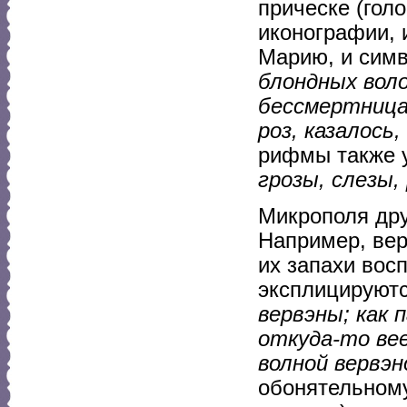
прическе (гол
иконографии, 
Марию, и симв
блондных воло
бессмертница
роз, казалось,
рифмы также 
грозы, слезы,
Микрополя дру
Например, вер
их запахи вос
эксплицируют
вервэны; как 
откуда-то вее
волной вервэн
обонятельному