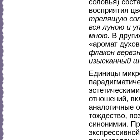
соловья) сост
восприятия цв
трелящую сол
вся луною и 
мною
. В друг
«аромат духов
флакон вервэ
изысканный ше
Единицы микр
парадигматиче
эстетическими
отношений, вк
аналогичные 
тождество, по
синонимии. Пр
экспрессивной