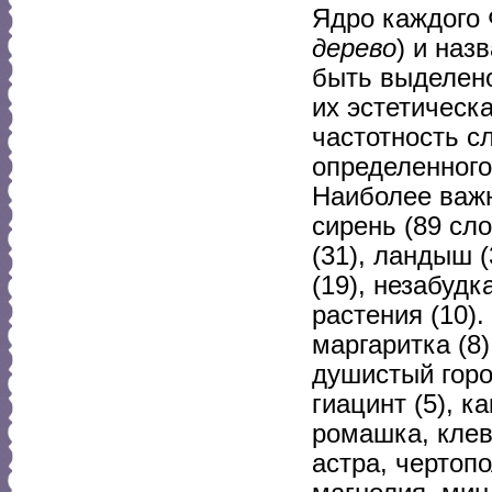
Ядро каждого 
дерево
) и наз
быть выделено
их эстетическ
частотность с
определенного
Наиболее важ
сирень (89 сло
(31), ландыш (
(19), незабудк
растения (10).
маргаритка (8)
душистый горо
гиацинт (5), ка
ромашка, клев
астра, чертопо