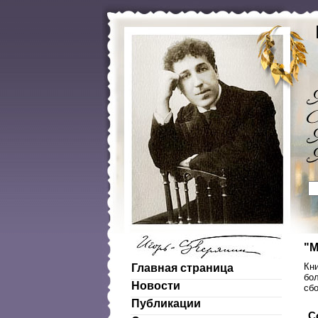
"М
Кни
Главная страница
бол
Новости
сб
Публикации
С