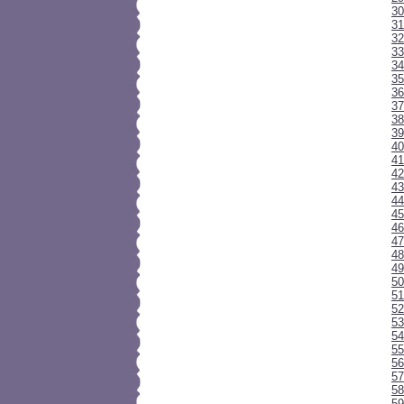
30
31
32
33
34
35
3
37
38
39
40
41
42
43
44
45
46
47
48
49
50
51
52
53
54
55
56
57
58
59