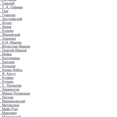
. Горький
. Т. А. Гофман
. Григ
. Гумилев
. Достоевский
. Дучич
6. Дюма
. Есенин
. Жеромский
. Зощенко
. А.Н. Иванов
. Вячеслав Иванов
. Георгий Иванов
. Инбер
. Келлерман
. Киплинг
. Кольцов
. Конан Дойль
. Ф. Круут
. Кузмин
. Куприн
. С. Лагерлёв
. Лермонтов
. Мирра Лохвицкая
. Лесков
. Мережковский
. Метерлинк
. Майн Рид
. Маргерит
. Маяковский