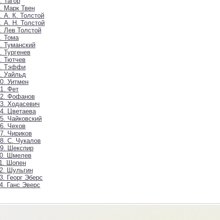
. Тагор
. Марк Твен
. А. К. Толстой
. А. Н. Толстой
. Лев Толстой
. Тома
. Туманский
. Тургенев
. Тютчев
8. Тэффи
. Уайльд
0. Уитмен
1. Фет
02. Фофанов
3. Ходасевич
4. Цветаева
5. Чайковский
6. Чехов
7. Чириков
8. С. Чукалов
9. Шекспир
10. Шмелев
1. Шопен
2. Шульгин
3. Георг Эберс
4. Ганс Эверс