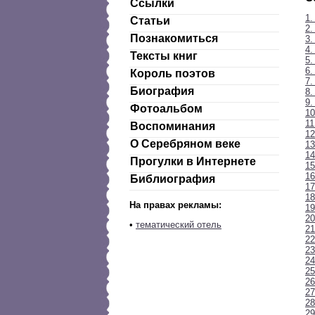
Ссылки
1.
Статьи
2.
Познакомиться
3.
4
Тексты книг
5.
6.
Король поэтов
7.
Биография
8.
9.
Фотоальбом
10
11
Воспоминания
12
О Серебряном веке
13
14
Прогулки в Интернете
15
16
Библиография
17
18
На правах рекламы:
19
20
•
тематический отель
21
22
2
24
25
26
27
28
29