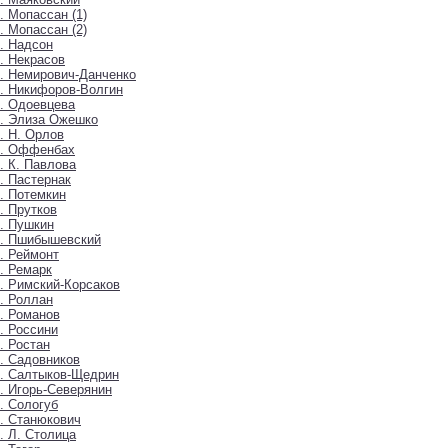
. Мопассан (1)
. Мопассан (2)
. Надсон
. Некрасов
. Немирович-Данченко
. Никифоров-Волгин
. Одоевцева
. Элиза Ожешко
. Н. Орлов
9. Оффенбах
. К. Павлова
. Пастернак
. Потемкин
. Прутков
. Пушкин
5. Пшибышевский
. Реймонт
. Ремарк
. Римский-Корсаков
. Роллан
. Романов
. Россини
. Ростан
. Садовников
. Салтыков-Щедрин
. Игорь-Северянин
. Сологуб
. Станюкович
. Л. Столица