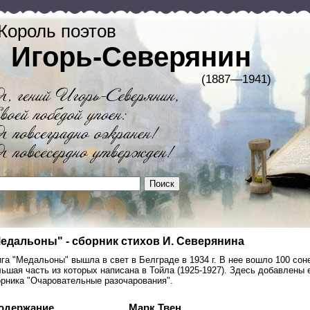
Король поэтов
Игорь-Северянин
(1887—1941)
едальоны" - сборник стихов И. Северянина
га "Медальоны" вышла в свет в Белграде в 1934 г. В нее вошло 100 соне
ьшая часть из которых написана в Тойла (1925-1927). Здесь добавлены
орника "Очаровательные разочарования".
одержание
Марк Твен