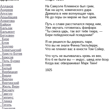
 Алданов
На Самуэле Клеменсе был грим,
 Андреев
Как на шуте, комического дара
 Апухтин
Дремала в нем волнующая чара,
. Арцыбашев
Но до поры он миром не был зрим.
 Ахматова
Путь к славе расстилался перед ним,
 Байрон
Уже звучать готовилась фанфара:
 Бальзак
"Ты смеха царь, так вот тебе тиара, —
 Бальмонт
Бери победоносный псевдоним!"
 Бетховен
. Бизе
Я не решился бы держать пари,
. Блок
Что вы не знали Финна Гекльберри,
. Бодлер
Что не пленял вас в юности Том Сойер,
. Боратынский
. Христо Ботев
Что чуть не выливалась кровь из вен,
. Брюсов
Кто б ни были вы — индус, швед или боэр
. Поль Бурже
Когда вас обвораживал Марк Твен!
. Бунин
. Белый
1925
. Вербицкая
. Верди
. Верлен
. Вертинский
3. Жюль Верн
. Виснапу
. Гамсун
. Гиппиус
. Глинка
. Гоголь
. Гончаров