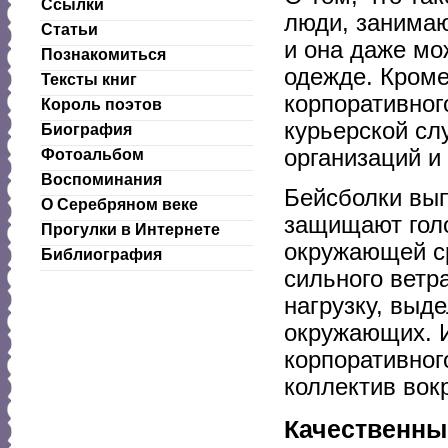
Ссылки
люди, занимаю
Статьи
и она даже мо
Познакомиться
одежде. Кроме
Тексты книг
корпоративног
Король поэтов
курьерской сл
Биография
организаций и
Фотоальбом
Воспоминания
Бейсболки вып
О Серебряном веке
защищают голо
Прогулки в Интернете
окружающей ср
Библиография
сильного ветр
нагрузку, выд
окружающих. И
корпоративног
коллектив вок
Качественны