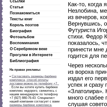
Ссылки
Как-то, когда
Статьи
Незлобина, ме
Познакомиться
из вечеров, ко
Тексты книг
Вернувшись, о
Король поэтов
Футуриста Иго
Биография
стихи. Федор 
Фотоальбом
показалось, ч
Воспоминания
принести мне 
О Серебряном веке
годится для пе
Прогулки в Интернете
Библиография
Через несколь
На правах рекламы:
из вороха при
•
Согласовать размеры барбекю
издал его пер
комплекса, способ оплаты
успех и сразу
доставки можно по телефону +7..
. Если вы хотите купить барбекю
«Златолира». 
комплекс недорого, свяжитесь с
нашим менеджером по телефону
много слабее 
+7 (927) 880-76-43. Специалист
нашей компании согласует с вами
слушая совето
размеры барбекю комплекса
,