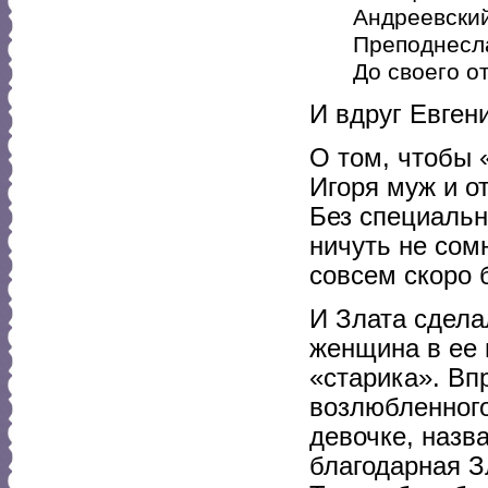
Андреевский
Преподнесла
До своего о
И вдруг Евген
О том, чтобы 
Игоря муж и о
Без специальн
ничуть не сом
совсем скоро б
И Злата сдела
женщина в ее 
«старика». Вп
возлюбленного
девочке, назв
благодарная З