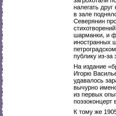
загрохотали п
налегать друг 
в зале поднял
Северянин про
стихотворений
шарманки, и ф
иностранных ш
петроградском
публику из-за 
На издание «б
Игорю Василье
удавалось зар
вычурно имено
из первых опы
поэзоконцерт 
К тому же 190