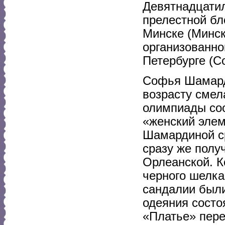
Девятнадцати
прелестной бл
Минске (Минск
организованно
Петербурге (С
Софья Шамарди
возрасту смел
олимпиады соо
«женский элем
Шамардиной ср
сразу же полу
Орлеанской. К
черного шелка
сандалии были
одеяния состо
«Платье» пере