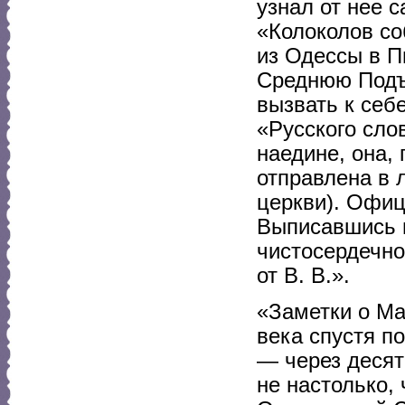
узнал от нее 
«Колоколов со
из Одессы в П
Среднюю Подъя
вызвать к себ
«Русского слов
наедине, она,
отправлена в 
церкви). Офиц
Выписавшись и
чистосердечно
от В. В.».
«Заметки о Ма
века спустя п
— через десят
не настолько,