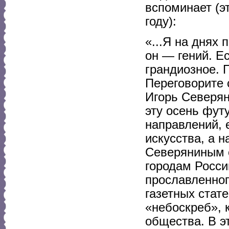
вспоминает (э
году):
«...Я на днях
он — гений. Е
грандиозное. 
Переговорите 
Игорь Северян
эту осень фут
направлений,
искусства, а н
Северяниным о
городам Росси
прославленног
газетных стат
«небоскреб», 
общества. В э