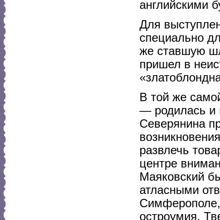
английскими б
Для выступлен
специально дл
же ставшую шл
пришел в неис
«златоблондн
В той же само
— родилась и 
Северянина пр
возникновени
развлечь товар
центре вниман
Маяковский бы
атласными отв
Симферополе, 
остроумия. Тве