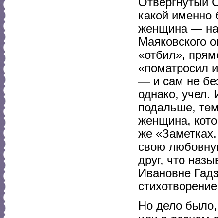
Отвергнутый С
какой именно 
женщина — на 
Маяковского он
«отбил», прям
«поматросил и
— и сам не без
однако, учел.
подальше, те
женщина, кото
же «Заметках.
свою любовную
друг, что назы
Ивановне Гадз
стихотворение
Но дело было,