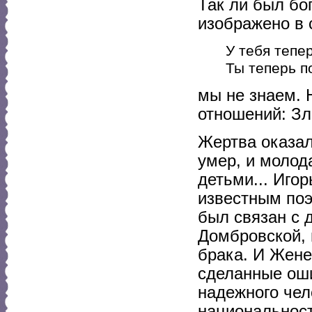
Так ли был бог
изображено в 
У тебя тепе
Ты теперь п
мы не знаем. 
отношений: Зл
Жертва оказал
умер, и молод
детьми... Иго
известным поэт
был связан с
Домбровской, 
брака. И Жене
сделанные оши
надежного чел
национальност