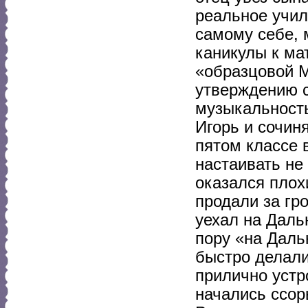
реальное учил
самому себе, 
каникулы к ма
«образцовой М
утверждению 
музыкальность
Игорь и сочиня
пятом классе 
настаивать не
оказался плох
продали за гр
уехал на Даль
пору «на Даль
быстро делали
прилично устр
начались ссор