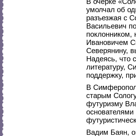
В очерке «Сол
умолчал об од
разъезжая с С
Васильевич п
поклонником, 
Ивановичем С
Северянину, в
Надеясь, что 
литературу, С
поддержку, пр
В Симферопол
старым Сологу
футуризму Вл
основателями 
футуристическ
Вадим Баян, о