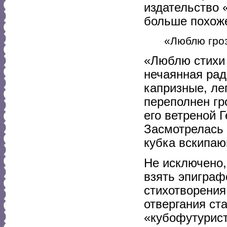
издательство 
больше похоже
«Люблю гроз
«Люблю стихи 
нечаянная радо
капризные, ле
переполнен гр
его ветреной 
Засмотрелась 
кубка вскипаю
Не исключено,
взять эпиграф
стихотворения,
отвергания ст
«кубофутурист