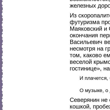
железных дорог
Из скоропалит
футуризма про
Маяковский и 
окончания пер
Васильевич ве
несмотря на г
том, каково е
веселой крымс
гостинице», н
И плачется,
кро
О музыке, о 
Северянин не 
кошкой, проб