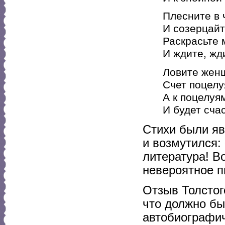
Плесните в 
И созерцайте
Раскрасьте 
И ждите, жд
Ловите женщ
Счет поцелу
А к поцелуя
И будет сча
Стихи были яв
и возмутился:
литература! В
невероятное п
Отзыв Толстог
что должно бы
автобиографич