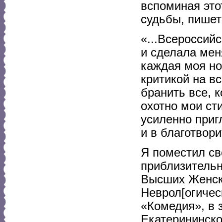
вспоминая это
судьбы, пишет
«...Всероссий
и сделала меня
каждая моя н
критикой на вс
бранить все, 
охотно мои ст
усиленно приг
и в благотвори
Я поместил св
приблизительн
Высших Женски
Неврол[огическ
«Комедия», в 
Екатерининско