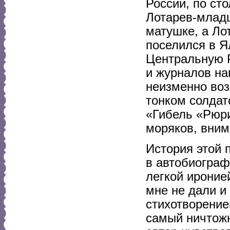
России, по ст
Лотарев-младш
матушке, а Ло
поселился в Ял
Центральную Р
и журналов на
неизменно воз
тонком солдат
«Гибель «Рюри
моряков, вним
История этой 
в автобиограф
легкой иронией
мне не дали и
стихотворение
самый ничтожн