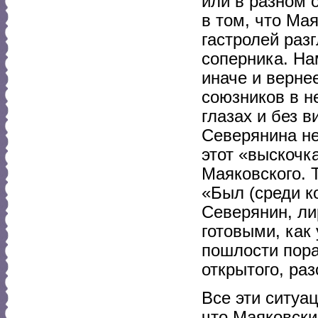
или в разном 
в том, что Ма
гастролей раз
соперника. На
иначе и верне
союзников в н
глазах и без 
Северянина не
этот «выскоч
Маяковского. 
«Был (среди к
Северянин, ли
готовыми, как
пошлости пора
открытого, раз
Все эти ситуа
что Маяковски