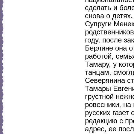
сделать и бол
снова о детях
Супруги Менек
родственников
году, после з
Берлине она о
работой, семь
Тамару, у кот
танцам, смогл
Северянина с
Тамары Евгени
грустной нежно
ровесники, на
русских газет
редакцию с пр
адрес, ее пос