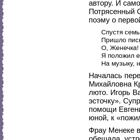
автору. И сам
Потрясенный С
поэму о перво
Спустя семь 
Пришло пись
О, Женечка!
Я положил е
На музыку, н
Началась пере
Михайловна Кр
люто. Игорь В
эсточку». Суп
помощи Евгени
юной, к «пожи
Фрау Менеке в
обещала, устр