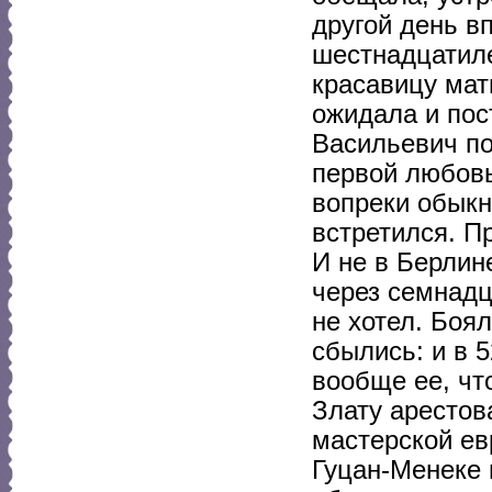
другой день в
шестнадцатиле
красавицу мат
ожидала и пос
Васильевич по
первой любовь
вопреки обыкн
встретился. Пр
И не в Берлине
через семнадц
не хотел. Боя
сбылись: и в 
вообще ее, чт
Злату арестов
мастерской ев
Гуцан-Менеке в