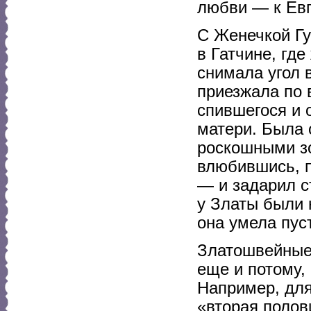
любви — к Евг
С Женечкой Гу
в Гатчине, гд
снимала угол 
приезжала по 
спившегося и 
матери. Была 
роскошными з
влюбившись, п
— и задарил с
у Златы были 
она умела пус
Златошвейные
еще и потому,
Например, для
«вторая полов