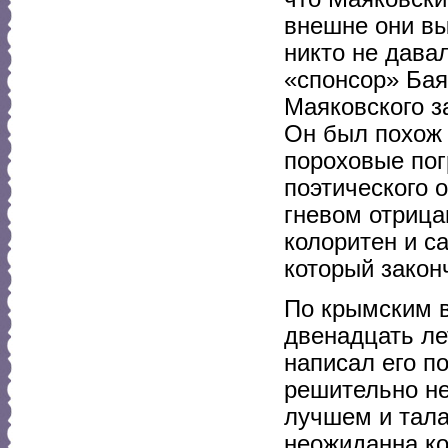
внешне они в
никто не дава
«спонсор» Бая
Маяковского з
Он был похож 
пороховые пог
поэтического о
гневом отрица
колоритен и с
который закон
По крымским в
двенадцать ле
написал его п
решительно н
лучшем и тала
неожиданна ко