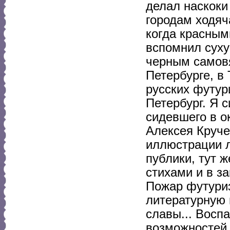
делал наскоки 
городам ходяч
когда красным
вспомнил суху
черным самовя
Петербурге, в
русских футур
Петербург. Я 
сидевшего в о
Алексея Круче
иллюстрации л
публики, тут 
стихами и в з
Пожар футури
литературную 
славы... Восп
возможностей,