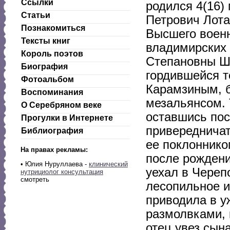
Ссылки
родился 4(16) 
Статьи
Петрович Лота
Познакомиться
Высшего военн
Тексты книг
владимирских 
Король поэтов
Степановны Ше
Биография
гордившейся т
Фотоальбом
Карамзиным, б
Воспоминания
мезальянсом. 
О Серебряном веке
оставшись пос
Прогулки в Интернете
привередничат
Библиография
ее поклоннико
На правах рекламы:
после рождени
• Юлия Нуруллаева -
клинический
уехал в Череп
нутрициолог консультация
смотреть
лесопильное и
приводила в у
размолвками, 
отец увез сын