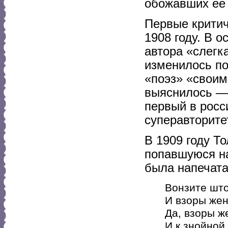
обожавших ее 
Первые критич
1908 году. В о
автора «слегк
изменилось по
«поэз» «своим
выяснилось — 
первый в росс
суперавторите
В 1909 году Т
попавшуюся на
была напечата
Вонзите што
И взоры жен
Да, взоры ж
И к знойной 