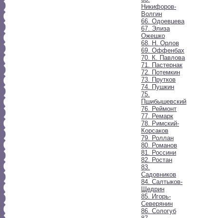
Никифоров-
Волгин
66. Одоевцева
67. Элиза
Ожешко
68. Н. Орлов
69. Оффенбах
70. К. Павлова
71. Пастернак
72. Потемкин
73. Прутков
74. Пушкин
75.
Пшибышевский
76. Реймонт
77. Ремарк
78. Римский-
Корсаков
79. Роллан
80. Романов
81. Россини
82. Ростан
83.
Садовников
84. Салтыков-
Щедрин
85. Игорь-
Северянин
86. Сологуб