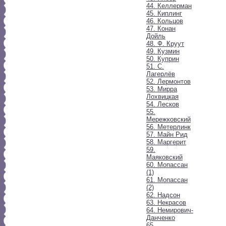
44. Келлерман
45. Киплинг
46. Кольцов
47. Конан
Дойль
48. Ф. Круут
49. Кузмин
50. Куприн
51. С.
Лагерлёв
52. Лермонтов
53. Мирра
Лохвицкая
54. Лесков
55.
Мережковский
56. Метерлинк
57. Майн Рид
58. Маргерит
59.
Маяковский
60. Мопассан
(1)
61. Мопассан
(2)
62. Надсон
63. Некрасов
64. Немирович-
Данченко
65.