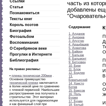
Ссылки
часть из котор
Статьи
добавлены еще
Познакомиться
"Очаровательн
Тексты книг
Король поэтов
Содержание
К
Биография
1. Алданов
П
Фотоальбом
2. Андреев
3. Апухтин
Д
Воспоминания
4. Арцыбашев
Т
5. Ахматова
О Серебряном веке
О
6. Байрон
Прогулки в Интернете
7. Бальзак
8. Бальмонт
П
Библиография
9. Бетховен
П
10. Бизе
На правах рекламы:
11. Блок
И
12. Бодлер
В
•
пленка техническая 200мкм
.
13.
Основное преимущество
Боратынский
технической пленки
заключается
14. Христо
О
в более низкой цене по сравнению
Ботев
О
с пленкой первичной. Наибольшее
15. Брюсов
распространение она получила в
Ж
16. Поль
строительстве. Этот материал
Бурже
используется для гидроизоляции
17. Бунин
И
и как финишный слой при
18. Белый