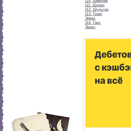
110. Шмелев
111. Шопен
112. Шульгин
113. Георг
Эберс
114. Ганс
Эверс