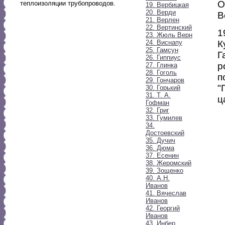
О
теплоизоляции трубопроводов.
19. Вербицкая
20. Верди
В
21. Верлен
22. Вертинский
1
23. Жюль Верн
24. Виснапу
К
25. Гамсун
Г
26. Гиппиус
р
27. Глинка
28. Гоголь
п
29. Гончаров
"
30. Горький
31. Т. А.
ц
Гофман
32. Григ
33. Гумилев
34.
Достоевский
35. Дучич
36. Дюма
37. Есенин
38. Жеромский
39. Зощенко
40. А.Н.
Иванов
41. Вячеслав
Иванов
42. Георгий
Иванов
43. Инбер