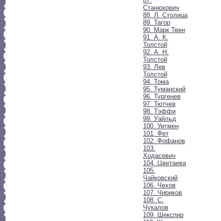
87.
Станюкович
88. Л. Столица
89. Тагор
90. Марк Твен
91. А. К.
Толстой
92. А. Н.
Толстой
93. Лев
Толстой
94. Тома
95. Туманский
96. Тургенев
97. Тютчев
98. Тэффи
99. Уайльд
100. Уитмен
101. Фет
102. Фофанов
103.
Ходасевич
104. Цветаева
105.
Чайковский
106. Чехов
107. Чириков
108. С.
Чукалов
109. Шекспир