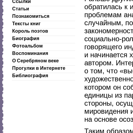
Ссылки
обратилась к 
Статьи
проблемам ана
Познакомиться
случайным, по
Тексты книг
закономерност
Король поэтов
социально-ро
Биография
говорящего ин
Фотоальбом
Воспоминания
и начинается 
О Серебряном веке
автором. Инте
Прогулки в Интернете
о том, что «в
Библиография
художественно
котором он со
единицы из па
стороны, осущ
мировидения и
на основе осо
Таким образом