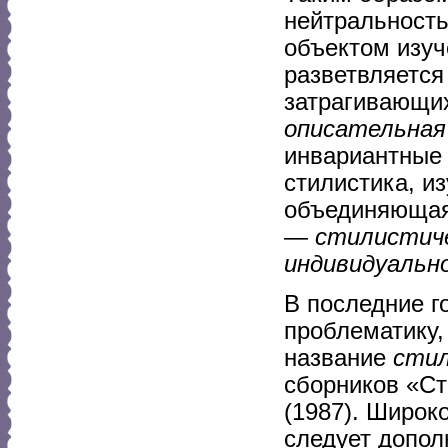
нейтральность
объектом изуч
разветвляется
затрагивающих
описательная
инвариантные 
стилистика, и
объединяющаяс
—
стилистиче
индивидуально
В последние г
проблематику,
название
сти
сборников «Ст
(1987). Широк
следует допол