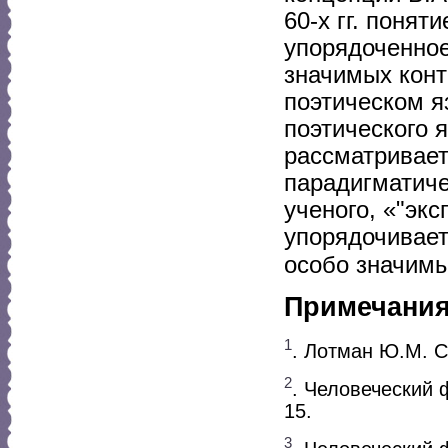
60-х гг. поня
упорядоченное
значимых конт
поэтическом я
поэтического 
рассматривает
парадигматиче
ученого, «"эк
упорядочивает
особо значимы
Примечани
1
. Лотман Ю.М. С
2
. Человеческий 
15.
3