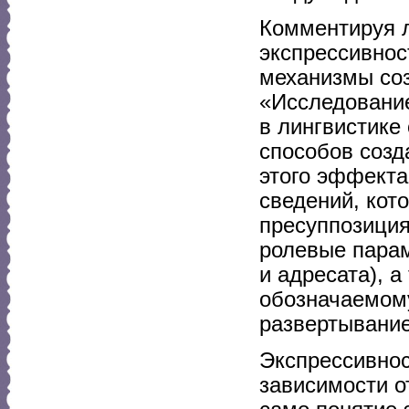
Комментируя л
экспрессивнос
механизмы соз
«Исследование
в лингвистике
способов созд
этого эффекта
сведений, кот
пресуппозиция
ролевые парам
и адресата), 
обозначаемому
развертыванием
Экспрессивнос
зависимости о