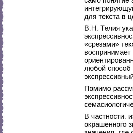
само понятие 
интегрирующую
для текста в ц
В.Н. Телия ук
экспрессивнос
«срезами» тек
воспринимает 
ориентированн
любой способ 
экспрессивны
Помимо рассмо
экспрессивнос
семасиологиче
В частности, 
окрашенного з
значения, где