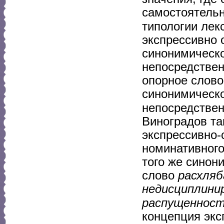
самостоятельн
типологии лек
экспрессивно 
синонимическо
непосредствен
опорное слово
синонимическо
непосредствен
Виноградов та
экспрессивно-
номинативного
того же синон
слово
расхля
недисциплини
распущеннос
концепция экс