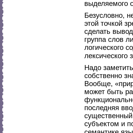
выделяемого о
Безусловно, н
этой точкой з
сделать вывод
группа слов л
логического с
лексического 
Надо заметить
собственно зн
Вообще, «прир
может быть ра
функционально
последняя вво
существенный 
субъектом и п
семантике язы