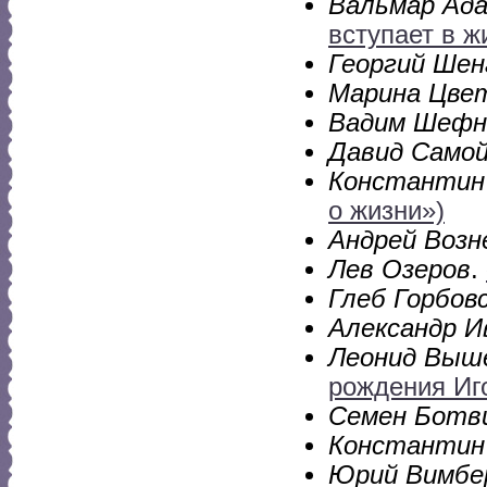
Вальмар Ад
вступает в ж
Георгий Шен
Марина Цве
Вадим Шефн
Давид Само
Константин
о жизни»)
Андрей Возн
Лев Озеров
.
Глеб Горбов
Александр И
Леонид Выш
рождения Иг
Семен Ботв
Константин
Юрий Вимбе