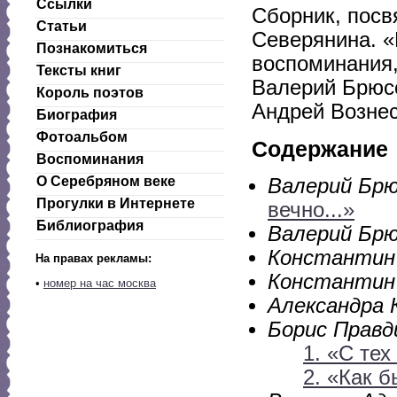
Ссылки
Сборник, посв
Статьи
Северянина. «
Познакомиться
воспоминания,
Тексты книг
Валерий Брюсо
Король поэтов
Андрей Вознес
Биография
Фотоальбом
Содержание
Воспоминания
О Серебряном веке
Валерий Бр
Прогулки в Интернете
вечно...»
Библиография
Валерий Бр
Константин
На правах рекламы:
Константин
•
номер на час москва
Александра 
Борис Правд
1. «С тех
2. «Как 