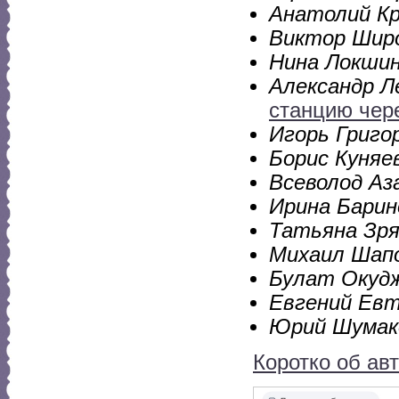
Анатолий Кр
Виктор Шир
Нина Локши
Александр Л
станцию чер
Игорь Григо
Борис Куняе
Всеволод Аз
Ирина Барин
Татьяна Зря
Михаил Шап
Булат Окуд
Евгений Ев
Юрий Шумак
Коротко об ав