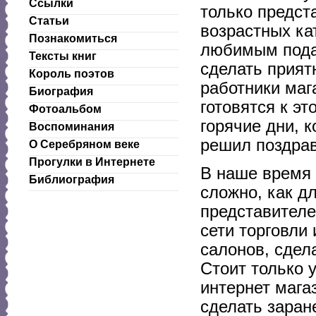
Ссылки
только предст
Статьи
возрастных ка
Познакомиться
любимым подар
Тексты книг
сделать приятн
Король поэтов
работники маг
Биография
готовятся к э
Фотоальбом
горячие дни, к
Воспоминания
решил поздрав
О Серебряном веке
Прогулки в Интернете
В наше время 
Библиография
сложно, как д
представителе
сети торговли
салонов, сдел
Стоит только 
интернет мага
сделать заране