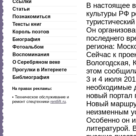
Ссылки
В настоящее в
Статьи
культуры РФ 
Познакомиться
туристический
Тексты книг
Он организова
Король поэтов
последнего вр
Биография
региона: Моск
Фотоальбом
Сейчас к прое
Воспоминания
Вологодская, 
О Серебряном веке
этом сообщили
Прогулки в Интернете
Библиография
3 и 4 июля 20
необходимые д
На правах рекламы:
новый портал п
•
Техническое обслуживание и
ремонт спецтехники
rentlift.ru
.
Новый маршрут
неизменным ус
Особенно он и
литературой. 