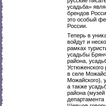
русские писат
усадьба» явля
брендов Росси
это особый фе
России.
Теперь в уник
войдут и неск
рамках турист
усадьбы Брянч
района, усадь
Устюженского 
в селе Можайс
Можайского), 
а также усадь
района (музей
департамента 
Шевцов говори