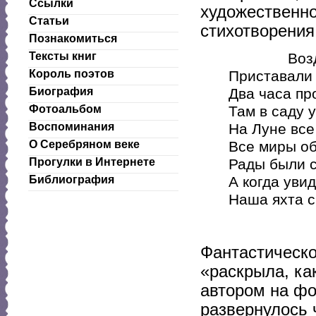
Ссылки
художественно
Статьи
стихотворения
Познакомиться
Воздушн
Тексты книг
Приставали 
Король поэтов
Два часа пр
Биография
Там в саду 
Фотоальбом
На Луне все
Воспоминания
Все миры об
О Серебряном веке
Рады были с
Прогулки в Интернете
А когда уви
Библиография
Наша яхта с
Фантастическо
«раскрыла, ка
автором на фо
развернулось 