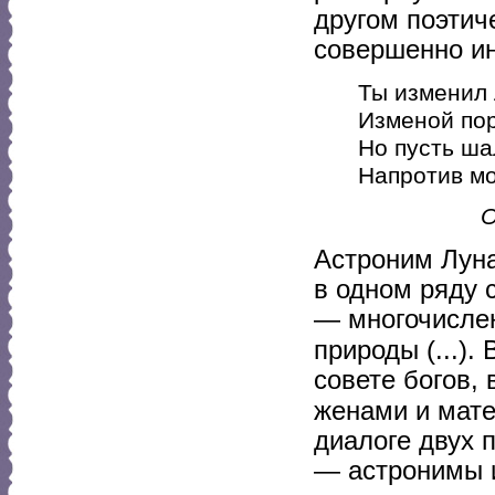
другом поэтич
совершенно ин
Ты изменил
Изменой пор
Но пусть ш
Напротив мо
О
Астроним Луна
в одном ряду 
— многочисле
природы (...)
совете богов,
женами и мате
диалоге двух 
— астронимы 