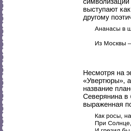
символизации 
выступают ка
другому поэти
Ананасы в 
шамп
Из Москвы —
на 
Несмотря на 
«Увертюры», а
название план
Северянина в
выраженная по
Как росы, н
При Солнце,
И грезил бы