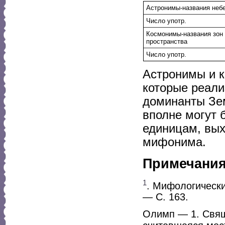
Астронимы-названия неб
Число употр.
Космонимы-названия зон 
пространства
Число употр.
Астронимы и к
которые реали
доминанты Зем
вполне могут
единицам, вы
мифонима.
Примечани
1
. Мифологический
— С. 163.
Олимп — 1. Свящ