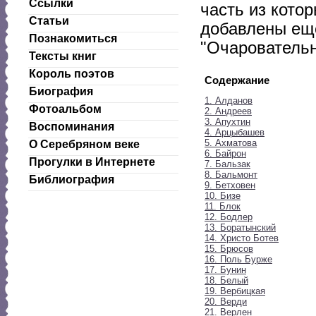
Ссылки
часть из котор
Статьи
добавлены еще
Познакомиться
"Очаровательн
Тексты книг
Король поэтов
Содержание
Биография
1. Алданов
Фотоальбом
2. Андреев
3. Апухтин
Воспоминания
4. Арцыбашев
5. Ахматова
О Серебряном веке
6. Байрон
Прогулки в Интернете
7. Бальзак
8. Бальмонт
Библиография
9. Бетховен
10. Бизе
11. Блок
12. Бодлер
13. Боратынский
14. Христо Ботев
15. Брюсов
16. Поль Бурже
17. Бунин
18. Белый
19. Вербицкая
20. Верди
21. Верлен