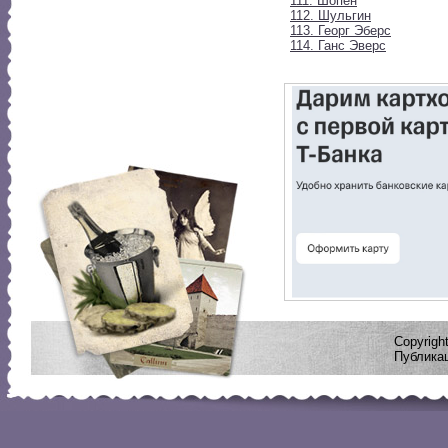
111. Шопен
112. Шульгин
113. Георг Эберс
114. Ганс Эверс
Copyrig
Публикац