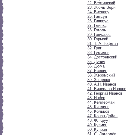
22. Вертинский
23. Жюль Верн
24. Виснапу
25. Гамсун
26. Гиппиус
27. Глинка
28. Гоголь
29. Гончаров
30. Горький
31. Т. А. Гофман
32. Григ
33. Гумилев
34. Достоевский
35. Дучич
36. Дюма
37. Есенин
38. Жеромский
39. Зощенко
40. А.Н. Иванов
41. Вячеслав Иванов
42. Георгий Иванов
43. Инбер
44. Келлерман
45. Киплинг
46. Кольцов
47. Конан Дойль
48. Ф. Круут
49. Кузмин
50. Куприн
51. С. Лагерлёв