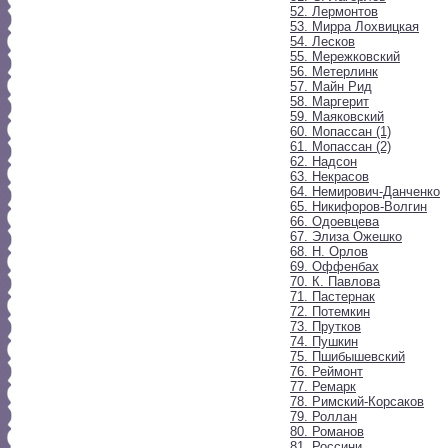
52. Лермонтов
53. Мирра Лохвицкая
54. Лесков
55. Мережковский
56. Метерлинк
57. Майн Рид
58. Маргерит
59. Маяковский
60. Мопассан (1)
61. Мопассан (2)
62. Надсон
63. Некрасов
64. Немирович-Данченко
65. Никифоров-Волгин
66. Одоевцева
67. Элиза Ожешко
68. Н. Орлов
69. Оффенбах
70. К. Павлова
71. Пастернак
72. Потемкин
73. Прутков
74. Пушкин
75. Пшибышевский
76. Реймонт
77. Ремарк
78. Римский-Корсаков
79. Роллан
80. Романов
81. Россини