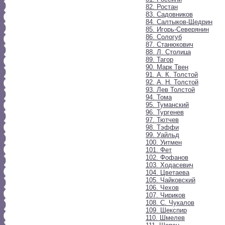
82. Ростан
83. Садовников
84. Салтыков-Щедрин
85. Игорь-Северянин
86. Сологуб
87. Станюкович
88. Л. Столица
89. Тагор
90. Марк Твен
91. А. К. Толстой
92. А. Н. Толстой
93. Лев Толстой
94. Тома
95. Туманский
96. Тургенев
97. Тютчев
98. Тэффи
99. Уайльд
100. Уитмен
101. Фет
102. Фофанов
103. Ходасевич
104. Цветаева
105. Чайковский
106. Чехов
107. Чириков
108. С. Чукалов
109. Шекспир
110. Шмелев