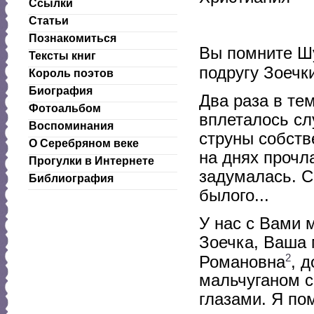
Ссылки
Статьи
Познакомиться
Вы помните Шу
Тексты книг
подругу Зоечк
Король поэтов
Биография
Два раза в те
Фотоальбом
вплеталось сл
Воспоминания
струны собств
О Серебряном веке
на днях прочл
Прогулки в Интернете
задумалась. С
Библиография
былого...
У нас с Вами 
Зоечка, Ваша 
2
Романовна
, 
мальчуганом с
глазами. Я по