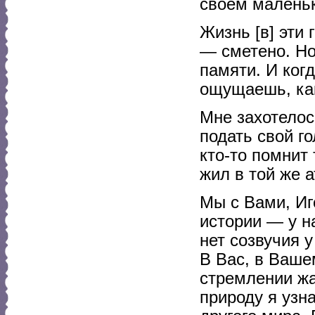
своем маленьк
Жизнь [в] эти
— сметено. Но
памяти. И когд
ощущаешь, как
Мне захотелос
подать свой г
кто-то помнит 
жил в той же 
Мы с Вами, Иг
истории — у н
нет созвучия 
В Вас, в Ваше
стремлении жа
природу я узн