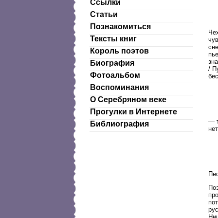
Ссылки
Статьи
Познакомиться
Чех
Тексты книг
чув
сне
Король поэтов
пь
зна
Биография
/ П
Фотоальбом
бес
Воспоминания
О Серебряном веке
Прогулки в Интернете
— 
Библиография
нет
Пе
По
пр
по
ру
Ниц