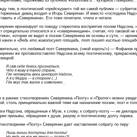
онфетками, пирожками из булочной Филиппова и... кухаркой Гликерией...
ду тем, в поэтический «прейскурант» той же самой публики — субреток,
сторженных девиц входил и Игорь Северянин. И вместо «господина Над
тавить и «Северянина». Его тоже почитали, чтили и читали.
верянин иронизирует по поводу стереотипа восприятия поэзии Надсона,
т отрицательно относился и к «северянинщине», считая, что таковой не
тики», которая не видит в поэзии Северянина ее основы и сути, — иронии
й канон
и «
Ведь кто живописует площадь, тот пишет кистью площад
ивительно, что любимый поэт Северянина, («мой король!») — Фофанов п
верянин же противопоставлял Надсона всему поэтическому, прекрасному
хвицкой:
Я сам себе боюсь признаться,
Что я живу в такой стране,
Где четверть века центрит Надсон,
А я и Мирра — в стороне (...)
Где вкус так жалок и измельчен...
 в ранних стихотворениях Северянина «Поэту» и «Пролог» можно увидет
ой, столь принципиально важной теме как назначение поэзии, поэт и толп
хи Надсона, обращенные к Музе, к слову, к собрату-поэту — не деклара
рее призывы, обращения к душе, разуму и поэтическому долгу лирика.
тихотворении «Поэту» Северянин дает наставления собрату по перу:
Лишь гении доступны для толпы!
Но ведь не все же гении — поэты?!