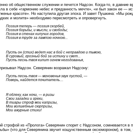
нно об общественном служении и печется Надсон. Когда-то, в давние в
ла в себе «гармонию небес и преданность мечте», «и был закон ее — ис
женье красоте». Но наступила другая эпоха. И завет Пушкина: «Мы рож
адких и молитв» необходимо пересмотреть и опровергнуть.
Поэзия теперь — поэзия скорбей,
Поэзия борьбы, и мысли, и свободы;
Поэзия в стенах кипучих городов,
Поэзия в труде за лампою ночною...
Пусть он (стих) ведет нас в бой с неправдою и тьмою,
В суровый, грозный бой за истину и свет...
Пусть песнь твоя кипит огнем негодованья
,
призывал Надсон. Северянин возражал Надсону:
Пусть песнь твоя — мгновенья звук пустой, —
Поверь, найдется почитатель....
Я облеку, как ночи, — в ризы
Свои загадки и грехи,
В тиары строф мои капризы,
Мои волшебные сюрпризы,
Мои ажурные стихи!
ой строфой из «Пролога» Северянин спорит с Надсоном, сомневается в 
рьбы» (что для Северянина звучит кощунственным оксюмороном), в том, 