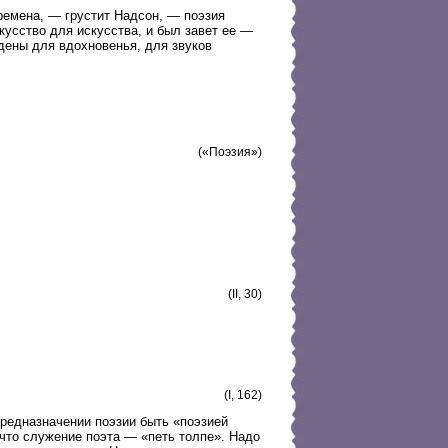
ремена, — грустит Надсон, — поэзия
кусство для искусства, и был завет ее —
дены для вдохновенья, для звуков
(«Поэзия»)
(II, 30)
(I, 162)
предназначении поэзии быть «поэзией
что служение поэта — «петь толпе». Надо