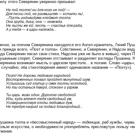
илу этого Северянин уверенно призывал:
Не пой толпе! ни для кого не пой! —
Для песни пой, не размышляя — кстати ль!..
...Пусть индивидума клеймит толпа:
Она груба, дика; она — невежда.
Не льсти же ей: лесть — счастье для раба,
А у тебя — в цари надежда...
ечно, за плечом Северянина находился его Ангел-хранитель, Гений Пушк
 прежде всего, «Поэт и толпа». Собственно, и Северянин, и Надсон вед
огда Северянин писал свои стихи, Надсона уже не было в живых), чере
Пушкиным спорит, Северянин отстаивает и разделяет взгляды Пушкина. Н
ерянина возникает мысль о царском престоле... в поэзии. Слово
«царь»,
 случайно, оба стихотворения имеют одинаковое название — «Поэту»).
Поэт! Не дорожи любовию народной.
Восторженных похвал пройдет минутный шум;
Услышишь суд глупца и смех толпы холодной,
Но ты останься тверд, спокоен и угрюм.
Ты царь: живи один. Дорогою свободной
Иди, куда влечет тебя свободный ум,
Усовершенствуя плоды любимых дум,
Не требуя наград за подвиг благородный...
Пушкина толпа и «бессмысленный народ» —
поденщик, раб нужды, червь 
ользе
искусства, о необходимости
употреблять
пресловутую
пользу
«во
ужения.