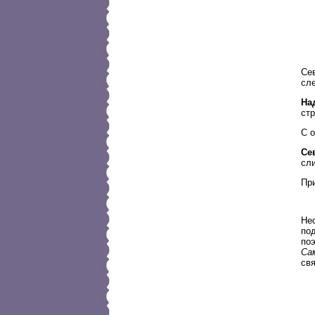
Сев
сле
На
стр
С о
Се
сли
Пр
Нео
по
по
Са
св