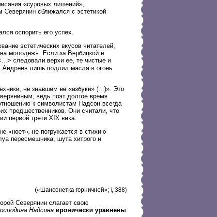
описания «суровых лишений»,
м Северянин сближался с эстетикой
лся оспорить его успех.
вание эстетических вкусов читателей,
на молодежь. Если за Вербицкой и
<...> следовали верхи ее, те чистые и
). Андреев лишь подлил масла в огонь
ники, не знавшем ее «азбуки» (...)». Это
еверяниным, ведь поэт долгое время
отношению к символистам Надсон всегда
оих предшественников. Они считали, что
ии первой трети XIX века.
не «ноет», не погружается в стихию
плуа пересмешника, шута хитрого и
(«Шансонетка горничной»; I, 388)
торой Северянин слагает свою
осподина Надсона
иронически уравнены