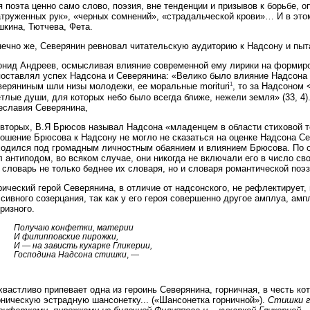
 поэта ценно само слово, поэзия, вне тенденции и призывов к борьбе, 
атруженных рук», «черных сомнений», «страдальческой крови»… И в это
шкина, Тютчева, Фета.
ечно же, Северянин ревновал читательскую аудиторию к Надсону и пыта
онид Андреев, осмысливая влияние современной ему лирики на формиро
поставлял успех Надсона и Северянина: «Велико было влияние Надсона 
1
веряниным шли низы молодежи, ее моральные morituri
, то за Надсоном 
тлые души, для которых небо было всегда ближе, нежели земля» (33, 4
еславия Северянина,
вторых, В.Я Брюсов называл Надсона «младенцем в области стиховой тех
ношение Брюсова к Надсону не могло не сказаться на оценке Надсона С
ходился под громадным личностным обаянием и влиянием Брюсова. По 
 антиподом, во всяком случае, они никогда не включали его в число св
 словарь не только беднее их словаря, но и словаря романтической поэз
ический герой Северянина, в отличие от надсонского, не рефлектирует, 
сивного созерцания, так как у его героя совершенно другое амплуа, ам
ризного.
Получаю конфетки, материи
И филипповские пирожки,
И — на зависть кухарке Гликерии,
Господина Надсона стишки
, —
вастливо припевает одна из героинь Северянина, горничная, в честь ко
оническую эстрадную шансонетку... («Шансонетка горничной»).
Стишки г