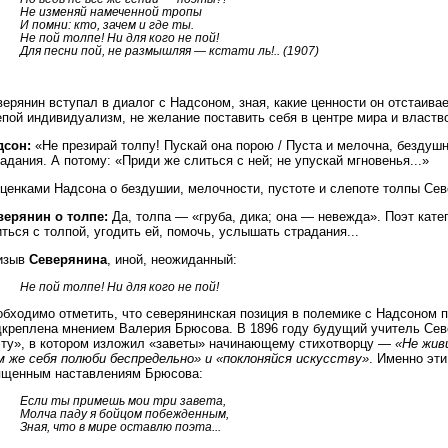
Не изменяй намеченной тропы
И помни: кто, зачем и где ты.
Не пой толпе! Ни для кого не пой!
Для песни пой, не размышляя — кстати ль!.. (1907)
ерянин вступал в диалог с Надсоном, зная, какие ценности он отстаивае
пой индивидуализм, не желание поставить себя в центре мира и властв
дсон:
«Не презирай толпу! Пускай она порою / Пуста и мелочна, бездушна
адания. А потому: «Приди же слиться с ней; не упускай мгновенья...»
ценками Надсона о бездушии, мелочности, пустоте и слепоте толпы Сев
верянин о толпе:
Да, толпа — «груба, дика; она — невежда». Поэт кате
ться с толпой, угодить ей, помочь, услышать страдания...
изыв
Северянина
, иной, неожиданный:
Не пой толпе! Ни для кого не пой!
бходимо отметить, что северянинская позиция в полемике с Надсоном п
дкреплена мнением Валерия Брюсова. В 1896 году будущий учитель Се
эту», в котором изложил «заветы» начинающему стихотворцу —
«Не жив
м же себя полюби беспредельно» и «поклоняйся искусству»
. Именно эти
ященным наставлениям Брюсова:
Если ты примешь мои три завета,
Молча паду я бойцом побежденным,
Зная, что в мире оставлю поэта...