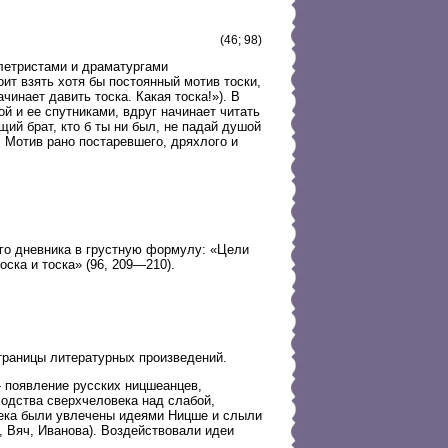
(46; 98)
ллетристами и драматургами
оит взять хотя бы постоянный мотив тоски,
инает давить тоска. Какая тоска!»). В
 и ее спутниками, вдруг начинает читать
ий брат, кто б ты ни был, не падай душой
. Мотив рано постаревшего, дряхлого и
го дневника в грустную формулу: «Цели
оска и тоска» (96, 209—210).
траницы литературных произведений.
 появление русских ницшеанцев,
ходства сверхчеловека над слабой,
века были увлечены идеями Ницше и слыли
 Вяч, Иванова). Воздействовали идеи