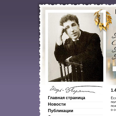
1.
Главная страница
Есл
пол
Новости
пс
о с
Публикации