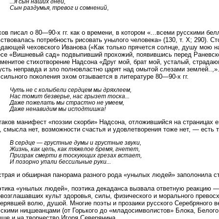
...я сын наших дней,
Сын раздумья, тревог и сомнений
,
ов писал о 80—90-х гг. как о времени, в котором «...всеми русскими бе
ствовалась потребность рисовать унылого человека» (130, т. Х; 290). Ст
дающей чеховского Иванова («Как только прячется солнце, душу мою нач
есе «Вишневый сад» подвыпивший прохожий, появившись перед Раневской
менитое стихотворение Надсона «Друг мой, брат мой, усталый, страдающ
усть неправда и зло полновластно царят над омытой слезами землей..,»
сильного поколения эхом отзывается в литературе 80—90-х гг.
Чуть не с колыбели сердцем мы дряхлеем,
Нас томит безверье, нас грызет тоска...
Даже пожелать мы страстно не умеем,
Даже ненавидим мы исподтишка!
таков манифест «поэзии скорби» Надсона, отложившийся на страницах е
, смысла нет, возможности счастья и удовлетворения тоже нет, — есть т
В сердце — грустные думы и грустные звуки,
Жизнь, как цепь, как тяжелое бремя, гнетет,
Призрак смерти в тоскующих грезах встает,
И позорно упали бессильные руки...
страя и обширная панорама разного рода «унылых людей» заполонила с
этика «унылых людей», поэтика декаданса вызвала ответную реакцию —
овозглашавших культ здоровья, силы, физического и морального превос
терявшей волю, душой. Многие поэты и прозаики русского Серебряного 
сскими ницшеанцами (от Горького до «младосимволистов» Блока, Белого,
ше и на творчество Игоря Северянина.