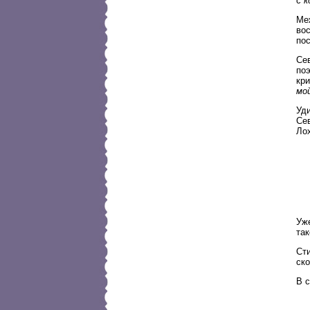
с
к
Меж
во
пос
Се
поэ
кри
мо
Уд
Се
Ло
Уже
так
Сти
ско
В с