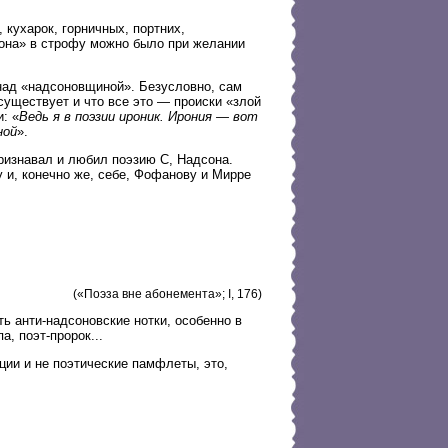
 кухарок, горничных, портних,
сона» в строфу можно было при желании
 над «надсоновщиной». Безусловно, сам
 существует и что все это — происки «злой
: «
Ведь я в поэзии ироник. Ирония — вот
ной
».
ризнавал и любил поэзию С, Надсона.
 и, конечно же, себе, Фофанову и Мирре
(«Поэза вне абонемента»; I, 176)
ь анти-надсоновские нотки, особенно в
а, поэт-пророк...
ции и не поэтические памфлеты, это,