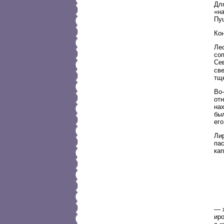
Для
«н
Пу
Кон
Ле
со
Се
све
тщ
Во-
от
на
был
его
Лир
пас
кап
— х
ир