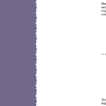
Име
нес
слу
сл
— 
Эт
бо