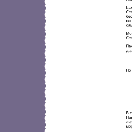
Ес
Сев
бес
на
са
Мо
Се
Па
дар
Но 
В т
Над
ли
мо