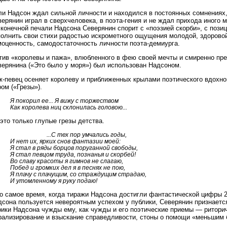
ли Надсон ждал сильной личности и находился в постоянных сомнениях,
ерянин играл в сверхчеловека, в поэта-гения и не ждал прихода иного м
конечной печали Надсона Северянин спорит с «поэзией скорби», с пози
полнить свои стихи радостью искрометного ощущения молодой, здорово
моценность, самодостаточность личности поэта-демиурга.
тив «королевы и пажа», влюбленного в фею своей мечты и смиренно пре
верянина («Это было у моря») был использован Надсоном.
ж-певец осеняет королеву и приближенных крылами поэтического вдохн
ом («Грезы»).
Я покорил ее... Я вижу с торжеством
Как королева ниц склонилась головою...
это только глупые грезы детства.
...С тех пор умчались годы,
И нет их, ярких снов фантазии моей:
Я стал в ряды борцов поруганной свободы,
Я стал певцом труда, познанья и скорбей!
Во славу красоты я гимнов не слагаю,
Побед и громких дел я в песнях не пою,
Я плачу с плачущим, со страждущим страдаю,
И утомленному я руку подаю!
о самое время, когда тиражи Надсона достигли фантастической цифры 2
сона пользуется невероятным успехом у публики, Северянин признается 
рики Надсона чужды ему, как чужды и его поэтические приемы — риторич
рализирование и взыскание справедливости, стоны о помощи «меньшим б