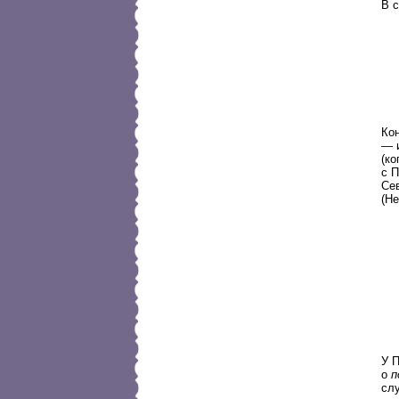
В с
Кон
— и
(к
с 
Сев
(Не
У 
о
п
сл