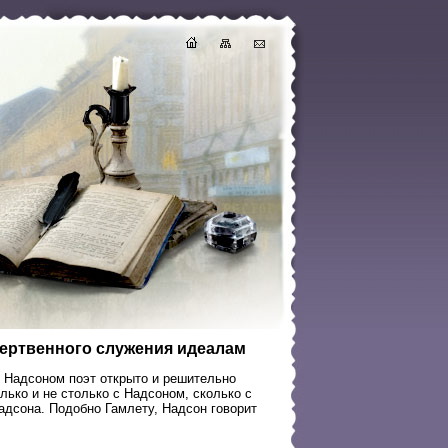
жертвенного служения идеалам
с Надсоном поэт открыто и решительно
лько и не столько с Надсоном, сколько с
адсона. Подобно Гамлету, Надсон говорит