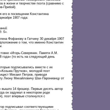
 в жизни и творчестве поэта (сравнимо с
в-Прибой).
 его в посвящении Константина
декабре 1907 года:
аний.
. 5».
лена Фофанову в Гатчину 30 декабря 1907
дположение о том, что именно Константин
м.
стовке «Игорь-Северянин. Памяти А.М.
8 года» (то есть на следующий день
которые подписывались вместе с их
«Козьма Прутков», молодой поэт
лицист Михаил Петров, приводя
ту Леону Михайловичу Шах-Паронианцу от
» вышло 14 брошюр. Первые десять автор
гда он задумал в некотором роде
я), поэт впервые столкнулся с
втор подписывал соответствующими