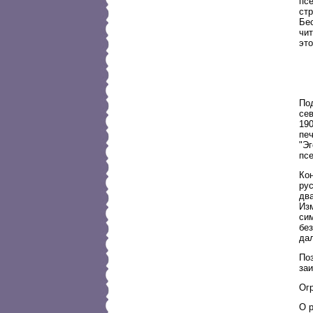
пс
ст
Бе
чит
это
По
сев
19
печ
"Эг
пс
Кон
ру
дв
Из
сим
без
дал
Поз
за
Ог
О р