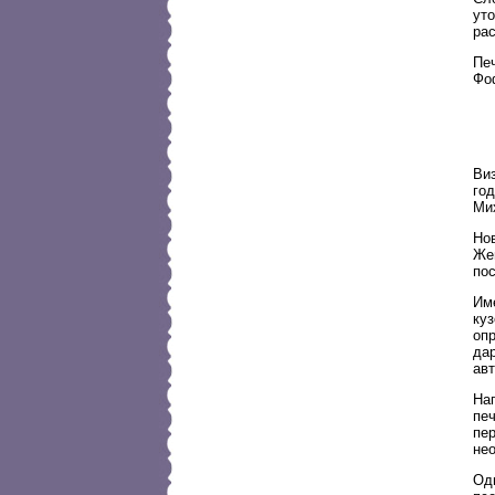
ут
ра
Пе
Фоф
Ви
го
Ми
Но
Жем
по
Им
ку
опр
да
авт
На
печ
пер
не
Од