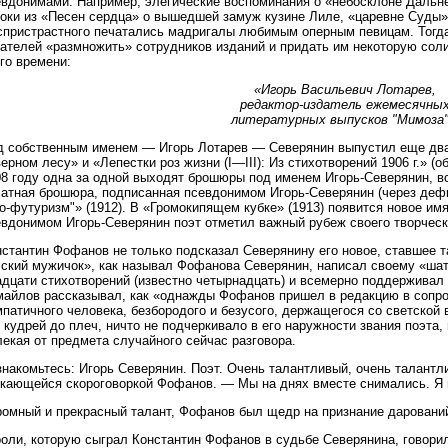
евдонимами. Например, элегические воспоминания о «небосклоне Дальне
роки из «Песен сердца» о вышедшей замуж кузине Лиле, «царевне Суды»
спристрастного печатались мадригалы любимым оперным певицам. Тогда
ателей «размножить» сотрудников изданий и придать им некоторую соли
го времени:
«Игорь Васильевич Лотарев,
редактор-издатель ежемесячны
литературных выпусков "Мимоза"
д собственным именем — Игорь Лотарев — Северянин выпустил еще два 
ерном лесу» и «Лепестки роз жизни (I—III): Из стихотворений 1906 г.» (о
08 году одна за одной выходят брошюры под именем Игорь-Северянин, в
атная брошюра, подписанная псевдонимом Игорь-Северянин (через дефис
о-футуризм"» (1912). В «Громокипящем кубке» (1913) появится новое им
евдонимом Игорь-Северянин поэт отметил важный рубеж своего творческ
стантин Фофанов не только подсказал Северянину его новое, ставшее т
сский мужичок», как называл Фофанова Северянин, написал своему «шат
адцати стихотворений (известно четырнадцать) и всемерно поддерживал
майлов рассказывал, как «однажды Фофанов пришел в редакцию в сопро
патичного человека, безбородого и безусого, держащегося со светской 
 кудрей до плеч, ничто не подчеркивало в его наружности звания поэта,
екая от предмета случайного сейчас разговора.
накомьтесь: Игорь Северянин. Поэт. Очень талантливый, очень талантл
икающейся скороговоркой Фофанов. — Мы на днях вместе снимались. Я в
ромный и прекрасный талант, Фофанов был щедр на признание даровани
оли, которую сыграл Константин Фофанов в судьбе Северянина, говорил