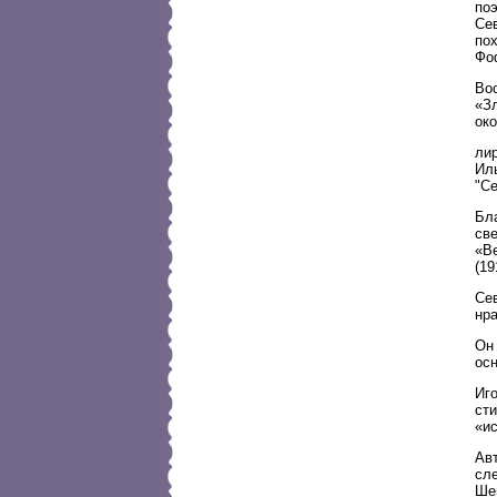
поэ
Сев
пох
Фо
Во
«З
око
ли
Иль
"С
Бл
све
«В
(19
Се
нр
Он 
осн
Иг
сти
«и
Ав
сл
Ше