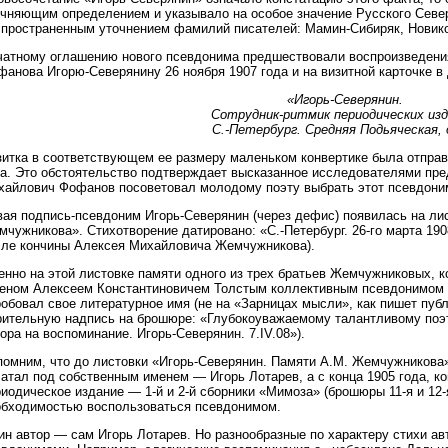
очняющим определением и указывало на особое значение Русского Севера
спространенным уточнением фамилий писателей: Мамин-Сибиряк, Новико
чатному оглашению нового псевдонима предшествовали воспроизведения
анова Игорю-Северянину 26 ноября 1907 года и на визитной карточке в 
«Игорь-Северянин.
Сотрудник-ритмик периодических изд
С.-Петербург. Средняя Подьяческая, д
зитка в соответствующем ее размеру маленьком конвертике была отправ
да. Это обстоятельство подтверждает высказанное исследователями пре
хайлович Фофанов посоветовал молодому поэту выбрать этот псевдони
вая подпись-псевдоним Игорь-Северянин (через дефис) появилась на ли
чужникова». Стихотворение датировано: «С.-Петербург. 26-го марта 190
сле кончины Алексея Михайловича Жемчужникова).
енно на этой листовке памяти одного из трех братьев Жемчужниковых, 
зеном Алексеем Константиновичем Толстым коллективным псевдонимом 
обовал свое литературное имя (не на «Зарницах мысли», как пишет пуб
рительную надпись на брошюре: «Глубокоуважаемому талантливому поэ
ора на воспоминание. Игорь-Северянин. 7.IV.08»).
помним, что до листовки «Игорь-Северянин. Памяти А.М. Жемчужникова
атал под собственным именем — Игорь Лотарев, а с конца 1905 года, ко
иодическое издание — 1-й и 2-й сборники «Мимоза» (брошюры 11-я и 12-
обходимостью воспользоваться псевдонимом.
ин автор — сам Игорь Лотарев. Но разнообразные по характеру стихи а