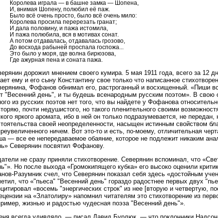
Королева играла — в башне замка — Шопена,
И, внимая Шопену, полюбил её паж.
Было всё очень просто, было всё очень мило:
Королева просила перерезать гранат;
И дала половину, и пажа истомила,
И пажа полюбила, вся в мотивах сонат.
А потом отдавалась, отдавалась грозово,
До восхода рабыней проспала госпожа...
Это было у моря, где волна бирюзова,
Где ажурная пена и соната пажа.
ерянин дорожил мнением своего кумира. 5 мая 1911 года, всего за 12 
ает ему и его сыну Константину свое только что написанное стихотворе
ерянина, Фофанов обнимал его, растроганный и восхищенный. «Пиши все
т "Весенний день", и ты будешь всенародным русским поэтом». В свою о
ого из русских поэтов нет того, что вы найдете у Фофанова относительн
торяю, почти недушистого, но такого пленительного своими возможност
кого яркого аромата, ибо в ней он только подразумевается, не передан, 
стоятельства своей неопределенности, насыщен истинным свойством бла
реувеличенного ничем. Вот это-то и есть, по-моему, отличительная черта
ша — все ее непередаваемое обаяние, которое не подлежит никаким ана
нь» Северянин посвятил Фофанову.
атели не сразу приняли стихотворение. Северянин вспоминал, что «Све
ь"». Но после выхода «Громокипящего кубка» его высоко оценили крити
анов-Разумник счел, что Северянин показал себя здесь «достойным уче
етил, что «"пьеса" "Весенний день" гораздо радостнее первых двух "пье
цитировал «восемь "энергических строк" из нее [вторую и четвертую, 
ецензии на «Златолиру» напомнил читателям это стихотворение из перв
пример, жизнью и радостью чудесная поэза "Весенний день"».
еня всегда удивляло, — писал Давид Бурлюк, — что поклонники Надсона