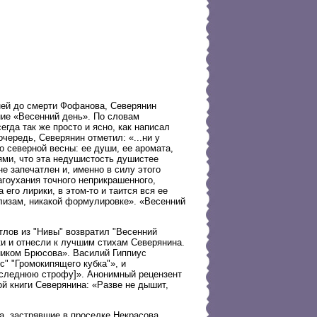
дней до смерти Фофанова, Северянин
ние «Весенний день». По словам
гда так же просто и ясно, как написал
чередь, Северянин отметил: «...ни у
о северной весны: ее души, ее аромата,
ями, что эта недушистость душистее
не запечатлен и, именно в силу этого
гоухания точного неприкрашенного,
 его лирики, в этом-то и таится вся ее
лизам, никакой формулировке». «Весенний
тлов из "Нивы" возвратил "Весенний
ки и отнесли к лучшим стихам Северянина.
ником Брюсова». Василий Гиппиус
с" "Громокипящего кубка"», и
последнюю строфу]». Анонимный рецензент
ой книги Северянина: «Разве не дышит,
, застрявшие в проселке Некрасова,