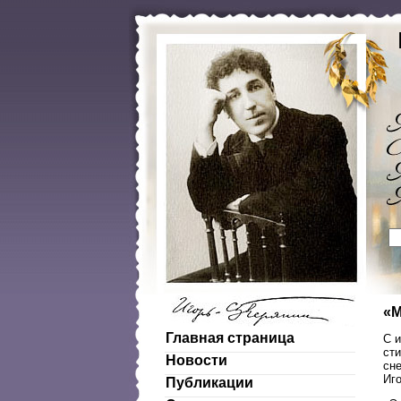
«М
Главная страница
С 
сти
Новости
сне
Иг
Публикации