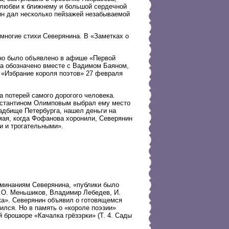
и любви к ближнему и большой сердечной
нин дал несколько пейзажей незабываемой
многие стихи Северянина. В «Заметках о
Оно было объявлено в афише «Первой
на обозначено вместе с Вадимом Баяном,
 «Избрание короля поэтов» 27 февраля
а потерей самого дорогого человека.
онстантином Олимповым выбрал ему место
адбище Петербурга, нашел деньги на
 мая, когда Фофанова хоронили, Северянин
и и трогательными».
оминаниям Северянина, «публики было
М.О. Меньшиков, Владимир Лебедев, И.
ика». Северянин объявил о готовящемся
лся. Но в память о «короле поэзии»
 брошюре «Качалка грёзэрки» (Т. 4. Сады