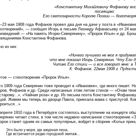
«Константину Михайловичу Фофанову во
посвящаю:
Его светозарности Королю Поэзии — боготворя
23 мая 1908 года Фофанов провел два дня на даче у поэта в «Ивановке
ихотворений», — сообщил Игорь в письме Леониду Афанасьеву от 24 мая
оизведений — «На память Игорю-Северянину», «Пророк Илья» и др. Бр
священиями Константина Фофанова.
о из них:
«Ничего лучшего не мог я придума
что мне показал Игорь Северянин. Чту Его д
Читаю Его стихи — и все говорит мне: в Т
К. Фофанов. 22мая 1908 г. Пудост
угое — стихотворение «Пророк Илья».
о 1909 года Северянин тоже проводит в «Ивановке», где много пишет. 
аров, Фофанов и др. Среди написанных этим летом стихов — «Очам твое
старому...», «Чайная роза» и др. Из письма поэта Константину Фофанов
щей. Живем мы теперь во дворце Павла; приехала мама с прислугой. Ком
роиться...»
апреля 1910 года в Петербурге состоялось выступление на концерте общ
ерянин читает стихи, в том числе недавно написанное стихотворение «
орое станет одним из самых популярных, войдет в сборник «Колье прин
Это было у моря, где ажурная пена,
Где встречается редко городской экипаж...