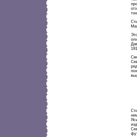
про
отз
тон
Ст
Мая
Эт
ол
Да
191
Сме
Се
ря
пох
выш
Ст
не
Яси
из
Се
фут