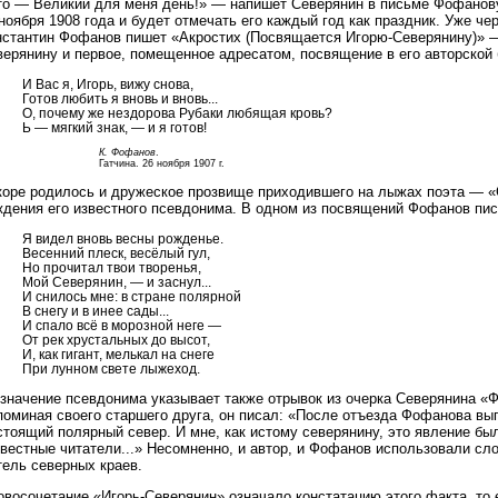
то — Великий для меня день!» — напишет Северянин в письме Фофанову
ноября 1908 года и будет отмечать его каждый год как праздник. Уже че
нстантин Фофанов пишет «Акростих (Посвящается Игорю-Северянину)» —
верянину и первое, помещенное адресатом, посвящение в его авторской
И Вас я, Игорь, вижу снова,
Готов любить я вновь и вновь...
О, почему же нездорова Рубаки любящая кровь?
Ь — мягкий знак, — и я готов!
К. Фофанов
.
Гатчина. 26 ноября 1907 г.
коре родилось и дружеское прозвище приходившего на лыжах поэта — «С
ждения его известного псевдонима. В одном из посвящений Фофанов пис
Я видел вновь весны рожденье.
Весенний плеск, весёлый гул,
Но прочитал твои творенья,
Мой Северянин, — и заснул...
И снилось мне: в стране полярной
В снегу и в инее сады...
И спало всё в морозной неге —
От рек хрустальных до высот,
И, как гигант, мелькал на снеге
При лунном свете лыжеход.
значение псевдонима указывает также отрывок из очерка Северянина «Ф
оминая своего старшего друга, он писал: «После отъезда Фофанова вып
тоящий полярный север. И мне, как истому северянину, это явление бы
вестные читатели...» Несомненно, и автор, и Фофанов использовали сл
тель северных краев.
овосочетание «Игорь-Северянин» означало констатацию этого факта, то