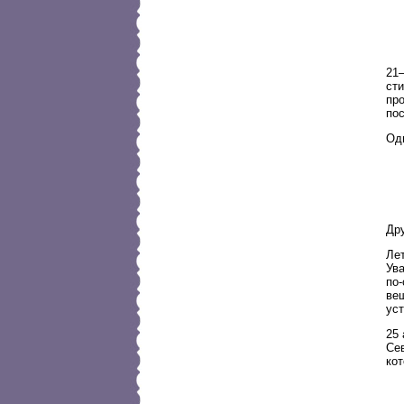
21—
ст
пр
по
Одн
Др
Лет
Ув
по-
ве
уст
25 
Сев
кот