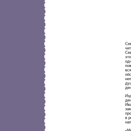
Сев
чит
Сев
это
одн
пов
вся
об
неп
ду
де
Изд
ден
Ив
зам
про
в р
на
«М