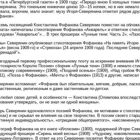
та в «Петербургской газете» в 1909 году: «Передо мною 6 изящных томи
ерянина. Это тоненькие книжечки ценою 10—15 копеек, но в них немало
вала, впрочем, мало значит: музу Игоря-Северянина отметил рядом дру
фанов».
семь посвящений Константина Фофанова Северянин поместил на обложк
лата» напечатаны стихотворение Фофанова «Акварель» и ответное стих
лдован "Акварелью"»... В трех брошюрах «Лунные тени: Часть 2», «Лаз
ры» Северянин опубликовал стихотворения Фофанова «На память Игорю С
я» (весна 1908-го) и «Стрекоза» (24 апреля 1909 года). Последнее Севе
еренадой"».
агодарный первому профессиональному поэту за искреннее внимание Иг
тозарности Королю Поэзии» сборник «Лунные тени» (1908) и немало стих
еликому современнику» (1909), «Поздней осенью» (1909), «Над гробом Ф
11), «Поэза о Фофанове», «Мечты о Фофанове» (1913) и другие, написал
верянин вспоминал: «Фофанов был обаятельным, мягким, добрым, ласко
авственным, религиозным и даже застенчивым по-детски.
любил своих детей, в особенности — Константина (Олимпова впоследств
ования утверждать, он не знал ни одной женщины».
орь Северянин вдохновлялся поэзией Фофанова, ее мотивами и стихотво
хах) и не скрывал ее влияния на свое творчество. В поэзии своего ста
стинную индивидуальность», «отрицание общепринятого», «несомненную
тограф Фофанова на его книге «Иллюзии» (1900), подаренной Игорю Сев
едующей брошюре «Сирень моей весны» (1908): «Чудному, новоявленном
ншину-Лотареву». В ответ на это Северянин посвятил Фофанову брошюру