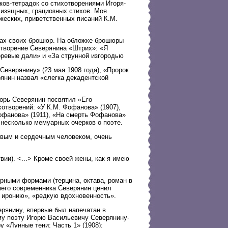
ков-тетрадок со стихотворениями Игоря-
 изящных, грациозных стихов. Моя
жеских, приветственных писаний К.М.
ах своих брошюр. На обложке брошюры
отворение Северянина «Штрих»: «Я
оревые дали» и «За струнной изгородью
еверянину» (23 мая 1908 года), «Пророк
рянин назвал «слегка декадентской
орь Северянин посвятил «Его
отворений: «У К.М. Фофанова» (1907),
офанова» (1911), «На смерть Фофанова»
 несколько мемуарных очерков о поэте.
вым и сердечным человеком, очень
ии). <...> Кроме своей жены, как я имею
рными формами (терцина, октава, роман в
ршего современника Северянин ценил
 иронию», «редкую вдохновенность».
ерянину, впервые был напечатан в
у поэту Игорю Васильевичу Северянину-
 «Лунные тени: Часть 1» (1908):