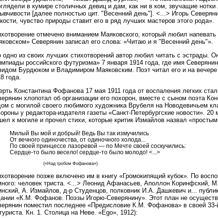
глядели в кумире столичных девиц и дам, как ни в ком, звучащие нотк
ывчивости [далее полностью цит. "Весенний день"]. <...> Игорь Северя
кости, чувство природы ставит его в ряд лучших мастеров этого рода».
ихотворение отмечено вниманием Маяковского, который любил напевать 
ковском» Северянин записал его слова: «Читаю и я "Весенний день"».
о одно из своих лучших стихотворений автор любил читать с эстрады. 
импиады российского футуризма» 7 января 1914 года, где имя Северяни
видом Бурдюком и Владимиром Маяковским. Поэт читал его и на вечере
8 года.
рть Константина Фофанова 17 мая 1911 года от воспаления легких стал
верянин хлопотал об организации его похорон, вместе с сыном поэта К
дом с могилой своего любимого художника Врубеля на Новодевичьем кл
ороны у редактора-издателя газеты «Санкт-Петербургские новости». 20
ел к могиле и прочел стихи, которые критик Измайлов назвал «простым
Милый Вы мой и добрый! Ведь Вы так измучились
От вечного одиночества, от одиночного холода...
По своей принцессе лазоревой — по Мечте своей соскучились:
Сердце-то было весело! сердце-то было молодо! <...>
(«Над гробом Фофанова»)
ихотворение позже включено им в книгу «Громокипящий кубок». По восп
много: человек триста. <...> Леонид Афанасьев, Аполлон Коринфский, 
нский, А. Измайлов, д-р Студенцов, полковник И.А. Дашкевич и... публ
дании «К.М. Фофанов. Поэзы Игорю-Северянину». Этот план не осуществи
верянин поместил последнее «Предисловие К.М. Фофанова» в своей 33-й
уриста. Кн. 1. Столица на Неве. «Ego», 1912):