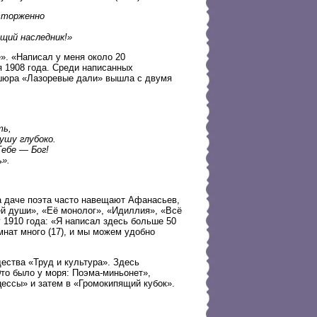
сторженно
щий наследник!»
». «Написал у меня около 20
 1908 года. Среди написанных
ошюра «Лазоревые дали» вышла с двумя
ть,
ушу глубоко.
ебе — Бог!
ь».
На даче поэта часто навещают Афанасьев,
й души», «Её монолог», «Идиллия», «Всё
у 1910 года: «Я написал здесь больше 50
нат много (17), и мы можем удобно
ества «Труд и культура». Здесь
Это было у моря: Поэма-миньонет»,
цессы» и затем в «Громокипящий кубок».