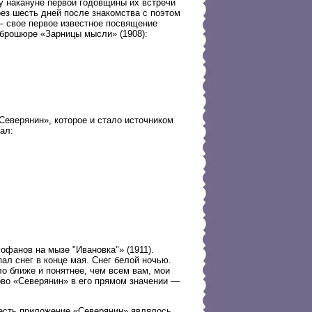
 накануне первой годовщины их встречи
рез шесть дней после знакомства с поэтом
 свое первое известное посвящение
 брошюре «Зарницы мысли» (1908):
еверянин», которое и стало источником
ал:
офанов на мызе "Ивановка"» (1911).
ал снег в конце мая. Снег белой ночью.
ло ближе и понятнее, чем всем вам, мои
ово «Северянин» в его прямом значении —
 есть приложение «Северянин» являлось