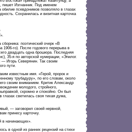
го Востока» принадлежат Квантунцу, а
, пишет Изгнанник. Под именем
 обилие псевдонимов позволяло в глазах
дность. Сохранилась и визитная карточка
х
».
сборника: поэтический очерк «В
ба 1906-го). После годового перерыва в
сего двадцать одна брошюра. Последняя
), 35-я по авторской нумерации, «Эпилог.
я — Игорь Северянин. Так своим
ого пути.
аким известным имя. «Герой, пророк и
енному трубадуру», по его словам, около
 его своим вниманием. Критик Александр
вождении молодого, стройного,
выправкой, скромно и спокойно. Он был
 в глазах светилась своя тихая дума,
ивый, — заговорил своей нервной,
ам принесу карточку.
й в начинающих».
ось в одной из ранних рецензий на стихи