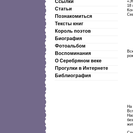
«Э
Ссылки
18 
Статьи
Ко
Се
Познакомиться
Тексты книг
Король поэтов
Биография
Фотоальбом
Вс
Воспоминания
ро
О Серебряном веке
Прогулки в Интернете
Библиография
На 
Всп
Нас
без
жи
Сл