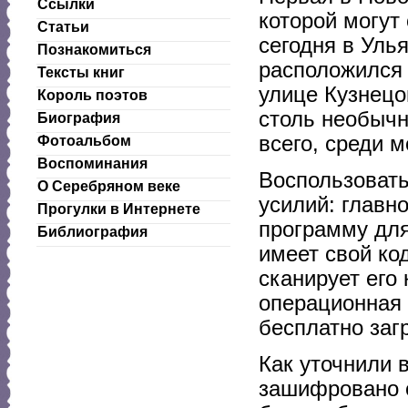
Ссылки
которой могут
Статьи
сегодня в Уль
Познакомиться
расположился 
Тексты книг
улице Кузнецо
Король поэтов
столь необычн
Биография
всего, среди 
Фотоальбом
Воспоминания
Воспользовать
О Серебряном веке
усилий: главн
Прогулки в Интернете
программу для
Библиография
имеет свой ко
сканирует его
операционная 
бесплатно загр
Как уточнили 
зашифровано о