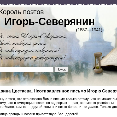
Король поэтов
Игорь-Северянин
(1887—1941)
рина Цветаева. Неотправленное письмо Игорю Север
ну с того, что это сказано Вам в письме только потому, что не может б
ому, что в эмиграции поэзия на задворках — раз, все места разобраны 
то более, там-то — другой «ович» и никто более, и так далее. Только дв
лица правды и поэзии приветствую Вас, дорогой.