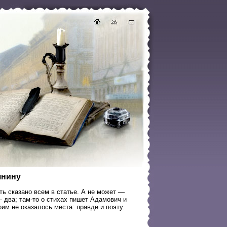
янину
ыть сказано всем в статье. А не может —
— два; там-то о стихах пишет Адамович и
оим не оказалось места: правде и поэту.