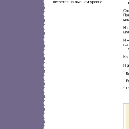
остается на высшем уровне.
— в
Сон
Пр
мн
И т
мо
И —
на
— 
Кон
Пр
1
. 
2
. 
3
. 