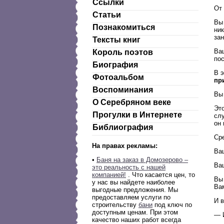
Ссылки
От 
Статьи
Вы
Познакомиться
ник
зан
Тексты книг
Ваш
Король поэтов
по
Биография
В э
Фотоальбом
пр
Воспоминания
Вы
О Серебряном веке
Это
Прогулки в Интернете
сл
он 
Библиография
Ср
На правах рекламы:
Ваш
•
Баня на заказ в Домозерово –
Ва
это реальность с нашей
компанией!
. Что касается цен, то
Вы
у нас вы найдете наиболее
Ва
выгодные предложения. Мы
предоставляем услуги по
И в
строительству
бани
под ключ по
доступным ценам. При этом
— 
качество наших работ всегда