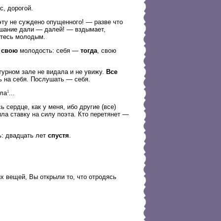
с, дорогой.
ту не суждено опущенного! — разве что
лушание дали — далей! — вздымает,
етесь молодым.
:
свою
молодость: себя —
тогда
, свою
турном зале не видала и не увижу.
Все
ь на себя. Послушать — себя.
1
ила
...
ь сердце, как у меня, ибо другие (все)
ла ставку на силу поэта. Кто перетянет —
ь: двадцать лет
спустя
.
 вещей, Вы открыли то, что отродясь