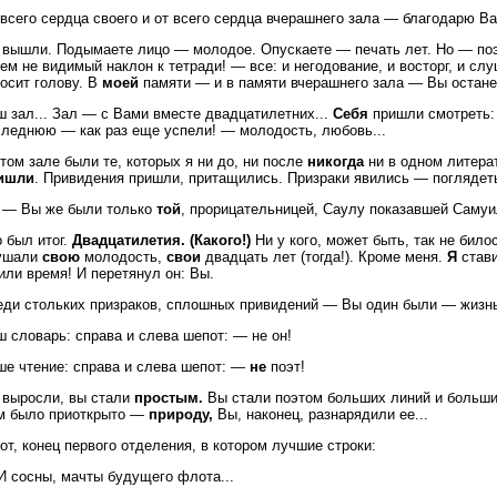
всего сердца своего и от всего сердца вчерашнего зала — благодарю Ва
 вышли. Подымаете лицо — молодое. Опускаете — печать лет. Но — поэ
ем не видимый наклон к тетради! — все: и негодование, и восторг, и с
осит голову. В
моей
памяти — и в памяти вчерашнего зала — Вы остан
 зал... Зал — с Вами вместе двадцатилетних...
Себя
пришли смотреть
следнюю — как раз еще успели! — молодость, любовь...
том зале были те, которых я ни до, ни после
никогда
ни в одном литера
ишли
. Привидения пришли, притащились. Призраки явились — поглядет
 — Вы же были только
той
, прорицательницей, Саулу показавшей Саму
 был итог.
Двадцатилетия. (Какого!)
Ни у кого, может быть, так не билос
ушали
свою
молодость,
свои
двадцать лет (тогда!). Кроме меня.
Я
стави
или время! И перетянул он: Вы.
еди стольких призраков, сплошных привидений — Вы один были — жизн
 словарь: справа и слева шепот: — не он!
ше чтение: справа и слева шепот: —
не
поэт!
 выросли, вы стали
простым.
Вы стали поэтом больших линий и больших
м было приоткрыто —
природу,
Вы, наконец, разнарядили ее...
от, конец первого отделения, в котором лучшие строки:
И сосны, мачты будущего флота...