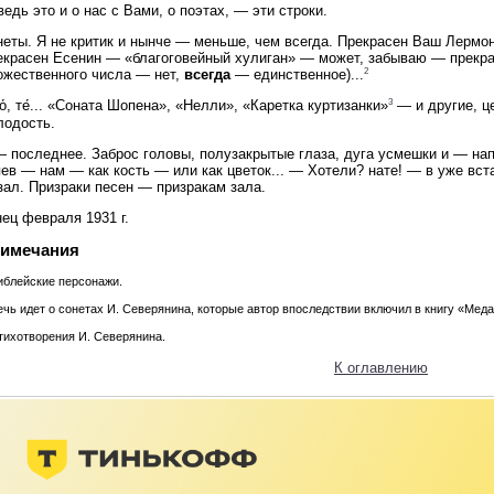
едь это и о нас с Вами, о поэтах, — эти строки.
еты. Я не критик и нынче — меньше, чем всегда. Прекрасен Ваш Лермон
екрасен Есенин — «благоговейный хулиган» — может, забываю — прекра
2
ожественного числа — нет,
всегда
— единственное)...
3
о́, те́... «Соната Шопена», «Нелли», «Каретка куртизанки»
— и другие, ц
лодость.
 последнее. Заброс головы, полузакрытые глаза, дуга усмешки и — напев
пев — нам — как кость — или как цветок... — Хотели? нате! — в уже в
зал. Призраки песен — призракам зала.
ец февраля 1931 г.
имечания
Библейские персонажи.
Речь идет о сонетах И. Северянина, которые автор впоследствии включил в книгу «Меда
Стихотворения И. Северянина.
К оглавлению