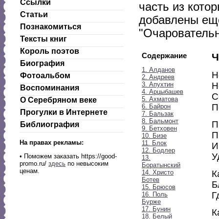
Ссылки
часть из котор
Статьи
добавлены еще
Познакомиться
"Очаровательн
Тексты книг
Король поэтов
Содержание
Ч
Биография
1. Алданов
Н
Фотоальбом
2. Андреев
3. Апухтин
Н
Воспоминания
4. Арцыбашев
С
5. Ахматова
О Серебряном веке
П
6. Байрон
Прогулки в Интернете
7. Бальзак
8. Бальмонт
П
Библиография
9. Бетховен
П
10. Бизе
На правах рекламы:
11. Блок
И
12. Бодлер
У
•
Поможем заказать https://good-
13.
promo.ru/
здесь
по невысоким
Боратынский
ценам.
14. Христо
К
Ботев
Б
15. Брюсов
Г
16. Поль
Бурже
17. Бунин
К
18. Белый