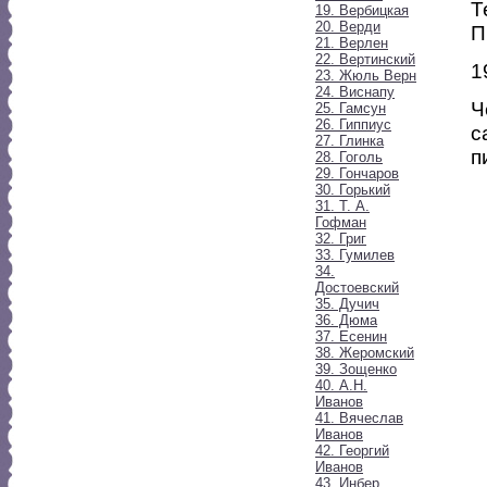
Т
19. Вербицкая
20. Верди
П
21. Верлен
22. Вертинский
1
23. Жюль Верн
24. Виснапу
Ч
25. Гамсун
26. Гиппиус
с
27. Глинка
п
28. Гоголь
29. Гончаров
30. Горький
31. Т. А.
Гофман
32. Григ
33. Гумилев
34.
Достоевский
35. Дучич
36. Дюма
37. Есенин
38. Жеромский
39. Зощенко
40. А.Н.
Иванов
41. Вячеслав
Иванов
42. Георгий
Иванов
43. Инбер