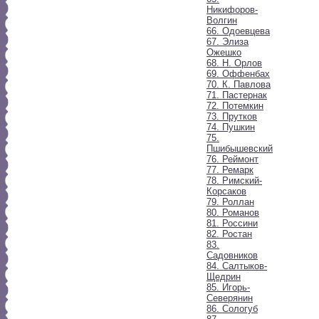
Никифоров-
Волгин
66. Одоевцева
67. Элиза
Ожешко
68. Н. Орлов
69. Оффенбах
70. К. Павлова
71. Пастернак
72. Потемкин
73. Прутков
74. Пушкин
75.
Пшибышевский
76. Реймонт
77. Ремарк
78. Римский-
Корсаков
79. Роллан
80. Романов
81. Россини
82. Ростан
83.
Садовников
84. Салтыков-
Щедрин
85. Игорь-
Северянин
86. Сологуб