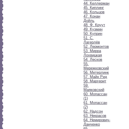
44. Келлерман
45. Киплинг
46. Кольцов
47. Конан
Дойль
48. Ф. Круут
49. Кузмин
50. Куприн
51. С.
Лагерлёв
52. Лермонтов
53. Мирра
Лохвицкая
54. Лесков
55.
Мережковский
56. Метерлинк
57. Майн Рид
58. Маргерит
59.
Маяковский
60. Мопассан
(1)
61. Мопассан
(2)
62. Надсон
63. Некрасов
64. Немирович-
Данченко
65.