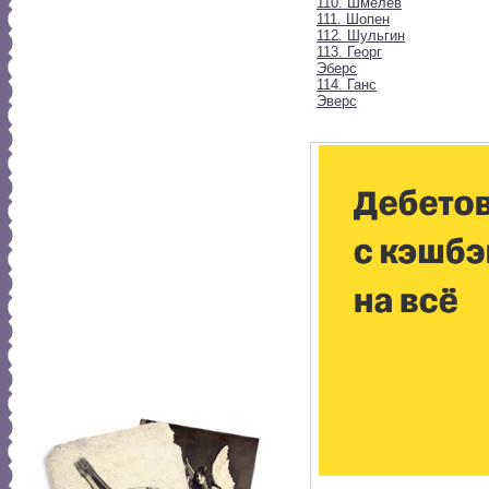
110. Шмелев
111. Шопен
112. Шульгин
113. Георг
Эберс
114. Ганс
Эверс