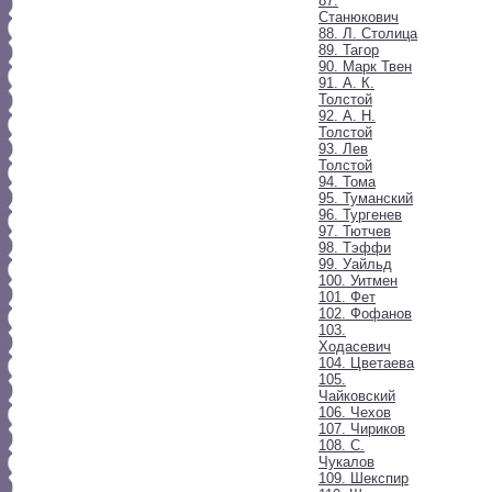
87.
Станюкович
88. Л. Столица
89. Тагор
90. Марк Твен
91. А. К.
Толстой
92. А. Н.
Толстой
93. Лев
Толстой
94. Тома
95. Туманский
96. Тургенев
97. Тютчев
98. Тэффи
99. Уайльд
100. Уитмен
101. Фет
102. Фофанов
103.
Ходасевич
104. Цветаева
105.
Чайковский
106. Чехов
107. Чириков
108. С.
Чукалов
109. Шекспир