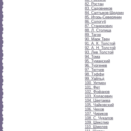
82. Ростан
83. Садовников
84. Салтыков-Щедрин
85. Игорь-Северянин
86. Сологуб
87. Станюкович
88. Л. Столица
89. Тагор
90. Марк Твен
91. А. К. Толстой
92. А. Н. Толстой
93. Лев Толстой
94. Тома
95. Туманский
96. Тургенев
97. Тютчев
98. Тэффи
99. Уайльд
100. Уитмен
101. Фет
102. Фофанов
103. Ходасевич
104. Цветаева
105. Чайковский
106. Чехов
107. Чириков
108. С. Чукалов
109. Шекспир
110. Шмелев