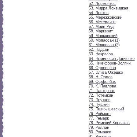
52. Лермонтов
53. Мирра Лохвицкая
54. Лесков
55. Мережковский
56. Метерлинк
57. Майн Рид
58. Маргерит
59. Маяковский
60. Мопассан (1)
61. Мопассан (2)
62. Надсон
63. Некрасов
64. Немирович-Данченко
65. Никифоров-Волгин
66. Одоевцева
67. Элиза Ожешко
68. Н. Орлов
69. Оффенбах
70. К. Павлова
71. Пастернак
72. Потемкин
73. Прутков
74. Пушкин
75. Пшибышевский
76. Реймонт
77. Ремарк
78. Римский-Корсаков
79. Роллан
80. Романов
81. Россини