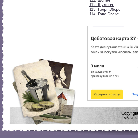
111. Шопен
112. Шульгин
113. Георг Эберс
114. Ганс Эверс
Copyrig
Публикац