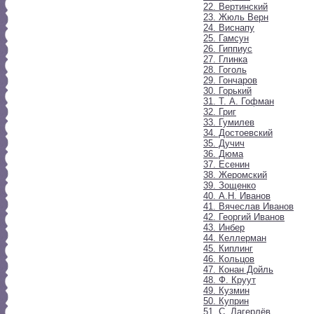
22. Вертинский
23. Жюль Верн
24. Виснапу
25. Гамсун
26. Гиппиус
27. Глинка
28. Гоголь
29. Гончаров
30. Горький
31. Т. А. Гофман
32. Григ
33. Гумилев
34. Достоевский
35. Дучич
36. Дюма
37. Есенин
38. Жеромский
39. Зощенко
40. А.Н. Иванов
41. Вячеслав Иванов
42. Георгий Иванов
43. Инбер
44. Келлерман
45. Киплинг
46. Кольцов
47. Конан Дойль
48. Ф. Круут
49. Кузмин
50. Куприн
51. С. Лагерлёв