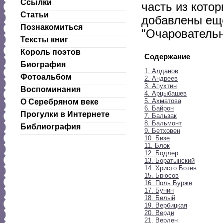
Ссылки
часть из котор
Статьи
добавлены еще
Познакомиться
"Очаровательн
Тексты книг
Король поэтов
Содержание
Биография
1. Алданов
Фотоальбом
2. Андреев
3. Апухтин
Воспоминания
4. Арцыбашев
5. Ахматова
О Серебряном веке
6. Байрон
Прогулки в Интернете
7. Бальзак
8. Бальмонт
Библиография
9. Бетховен
10. Бизе
11. Блок
12. Бодлер
13. Боратынский
14. Христо Ботев
15. Брюсов
16. Поль Бурже
17. Бунин
18. Белый
19. Вербицкая
20. Верди
21. Верлен