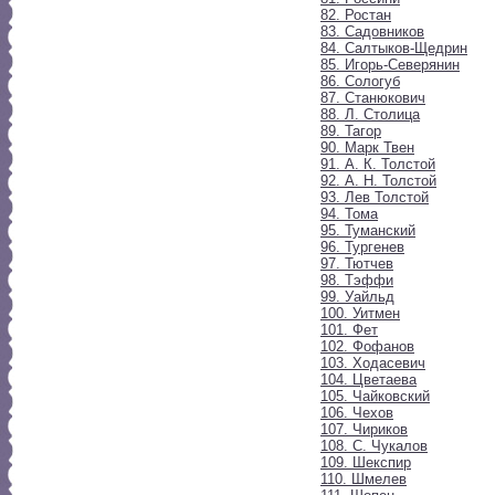
82. Ростан
83. Садовников
84. Салтыков-Щедрин
85. Игорь-Северянин
86. Сологуб
87. Станюкович
88. Л. Столица
89. Тагор
90. Марк Твен
91. А. К. Толстой
92. А. Н. Толстой
93. Лев Толстой
94. Тома
95. Туманский
96. Тургенев
97. Тютчев
98. Тэффи
99. Уайльд
100. Уитмен
101. Фет
102. Фофанов
103. Ходасевич
104. Цветаева
105. Чайковский
106. Чехов
107. Чириков
108. С. Чукалов
109. Шекспир
110. Шмелев