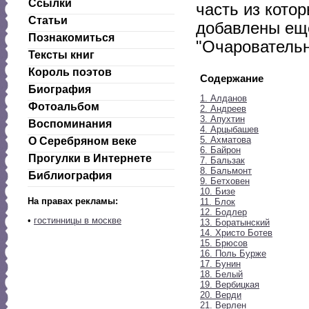
Ссылки
часть из котор
Статьи
добавлены еще
Познакомиться
"Очаровательн
Тексты книг
Король поэтов
Содержание
Биография
1. Алданов
Фотоальбом
2. Андреев
3. Апухтин
Воспоминания
4. Арцыбашев
5. Ахматова
О Серебряном веке
6. Байрон
Прогулки в Интернете
7. Бальзак
8. Бальмонт
Библиография
9. Бетховен
10. Бизе
На правах рекламы:
11. Блок
12. Бодлер
•
гостинницы в москве
13. Боратынский
14. Христо Ботев
15. Брюсов
16. Поль Бурже
17. Бунин
18. Белый
19. Вербицкая
20. Верди
21. Верлен