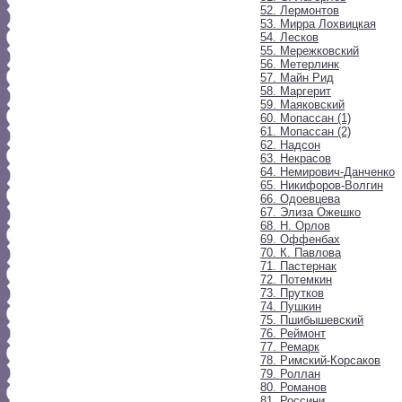
52. Лермонтов
53. Мирра Лохвицкая
54. Лесков
55. Мережковский
56. Метерлинк
57. Майн Рид
58. Маргерит
59. Маяковский
60. Мопассан (1)
61. Мопассан (2)
62. Надсон
63. Некрасов
64. Немирович-Данченко
65. Никифоров-Волгин
66. Одоевцева
67. Элиза Ожешко
68. Н. Орлов
69. Оффенбах
70. К. Павлова
71. Пастернак
72. Потемкин
73. Прутков
74. Пушкин
75. Пшибышевский
76. Реймонт
77. Ремарк
78. Римский-Корсаков
79. Роллан
80. Романов
81. Россини