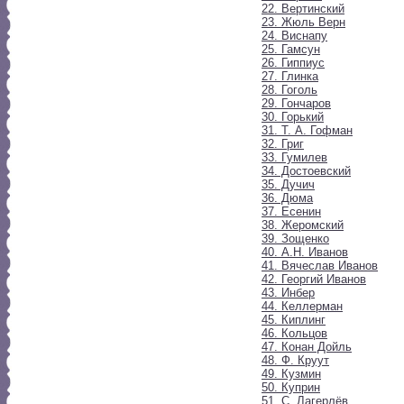
22. Вертинский
23. Жюль Верн
24. Виснапу
25. Гамсун
26. Гиппиус
27. Глинка
28. Гоголь
29. Гончаров
30. Горький
31. Т. А. Гофман
32. Григ
33. Гумилев
34. Достоевский
35. Дучич
36. Дюма
37. Есенин
38. Жеромский
39. Зощенко
40. А.Н. Иванов
41. Вячеслав Иванов
42. Георгий Иванов
43. Инбер
44. Келлерман
45. Киплинг
46. Кольцов
47. Конан Дойль
48. Ф. Круут
49. Кузмин
50. Куприн
51. С. Лагерлёв