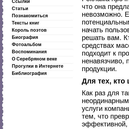
Ссылки
что она предл
Статьи
невозможно. Е
Познакомиться
потенциальным
Тексты книг
начать пользо
Король поэтов
решать вам. К
Биография
средствах мас
Фотоальбом
Воспоминания
подходит к пр
О Серебряном веке
ненавязчиво, 
Прогулки в Интернете
продукции.
Библиография
Для тех, кто
Как раз для та
неординарным 
услуги компан
тем, что прев
эффективной,