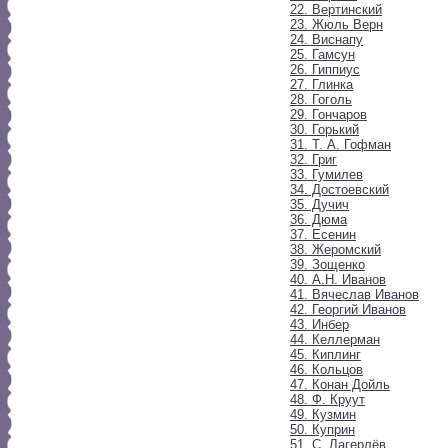
22. Вертинский
23. Жюль Верн
24. Виснапу
25. Гамсун
26. Гиппиус
27. Глинка
28. Гоголь
29. Гончаров
30. Горький
31. Т. А. Гофман
32. Григ
33. Гумилев
34. Достоевский
35. Дучич
36. Дюма
37. Есенин
38. Жеромский
39. Зощенко
40. А.Н. Иванов
41. Вячеслав Иванов
42. Георгий Иванов
43. Инбер
44. Келлерман
45. Киплинг
46. Кольцов
47. Конан Дойль
48. Ф. Круут
49. Кузмин
50. Куприн
51. С. Лагерлёв