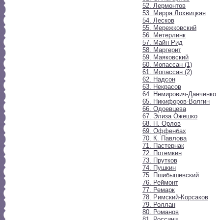
52. Лермонтов
53. Мирра Лохвицкая
54. Лесков
55. Мережковский
56. Метерлинк
57. Майн Рид
58. Маргерит
59. Маяковский
60. Мопассан (1)
61. Мопассан (2)
62. Надсон
63. Некрасов
64. Немирович-Данченко
65. Никифоров-Волгин
66. Одоевцева
67. Элиза Ожешко
68. Н. Орлов
69. Оффенбах
70. К. Павлова
71. Пастернак
72. Потемкин
73. Прутков
74. Пушкин
75. Пшибышевский
76. Реймонт
77. Ремарк
78. Римский-Корсаков
79. Роллан
80. Романов
81. Россини