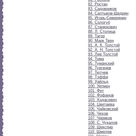
82. Ростан
83. Садовников
84. Салтыков-Щедрин
85. Игорь-Северянин
86. Сологуб
87. Станюкович
88. Л. Столица
89. Тагор
90. Марк Твен
91. А. К. Толстой
92. А. Н. Толстой
93. Лев Толстой
94. Тома
95. Туманский
96. Тургенев
97. Тютчев
98. Тэффи
99. Уайльд
100. Уитмен
101. Фет
102. Фофанов
103. Ходасевич
104. Цветаева
105. Чайковский
106. Чехов
107. Чириков
108. С. Чукалов
109. Шекспир
110. Шмелев