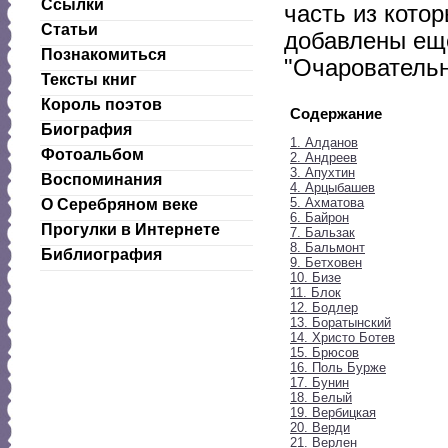
Ссылки
часть из котор
Статьи
добавлены еще
Познакомиться
"Очаровательн
Тексты книг
Король поэтов
Содержание
Биография
1. Алданов
Фотоальбом
2. Андреев
3. Апухтин
Воспоминания
4. Арцыбашев
5. Ахматова
О Серебряном веке
6. Байрон
Прогулки в Интернете
7. Бальзак
8. Бальмонт
Библиография
9. Бетховен
10. Бизе
11. Блок
12. Бодлер
13. Боратынский
14. Христо Ботев
15. Брюсов
16. Поль Бурже
17. Бунин
18. Белый
19. Вербицкая
20. Верди
21. Верлен