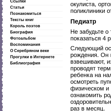
Ссылки
окулиста, орт
Статьи
поликлиники о
Познакомиться
Тексты книг
Педиатр
Король поэтов
Не забудьте о
Биография
показаться 4 р
Фотоальбом
Воспоминания
Следующий осм
О Серебряном веке
рождения. Он 
Прогулки в Интернете
взвешивают, и
Библиография
проводят терм
ребенка на на
осмотреть пуп
физическом и 
ознакомить ро
оздоровительн
раз в месяц.