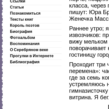
Ссылки
класса, через
Статьи
пишут: Юра Б
Познакомиться
Женечка Масси
Тексты книг
Король поэтов
Раннее утро; 
Биография
извозчиков: п
Фотоальбом
вижу мельком
Воспоминания
поворачивает 
О Серебряном веке
гостиницу горо
Прогулки в Интернете
Библиография
Проходит три 
перемена»: ча
где за семь к
устремляюсь н
гимназисточку
витрина. Я бе