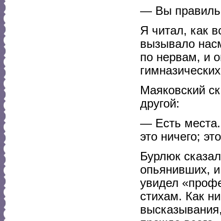
— Вы правильн
Я читал, как в
вызывало насм
по нервам, и 
гимназических
Маяковский ска
другой:
— Есть места.
это ничего; эт
Бурлюк сказал
опьянивших, и
увидел «профе
стихам. Как н
высказывания, 