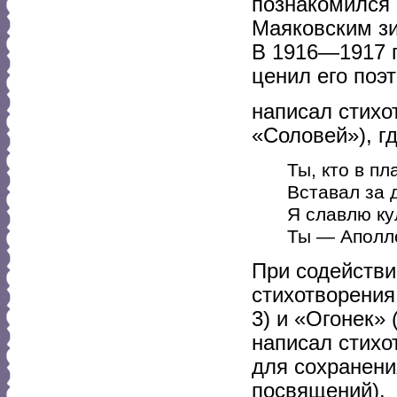
познакомился 
Маяковским зи
В 1916—1917 г
ценил его поэт
написал стихо
«Соловей»), гд
Ты, кто в п
Вставал за 
Я славлю ку
Ты — Аполло
При содействи
стихотворения
3) и «Огонек»
написал стихо
для сохранени
посвящений).