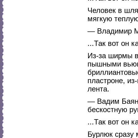
Человек в шля
мягкую теплую
— Владимир М
...Так вот он ка
Из-за ширмы в
пышными вьющ
бриллиантовы
пластроне, из
лента.
— Вадим Баян,
бескостную ру
...Так вот он ка
Бурлюк сразу 