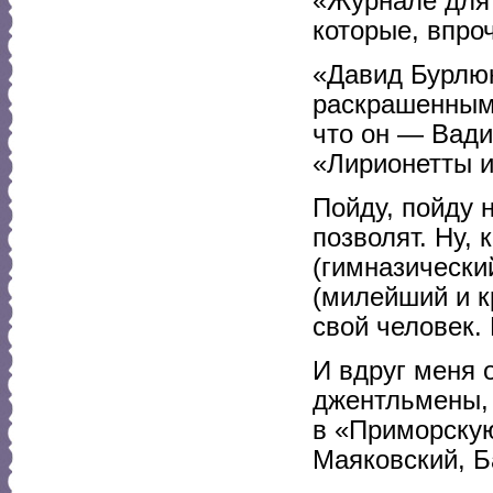
«Журнале для 
которые, впро
«Давид Бурлюк
раскрашенным 
что он — Вадим
«Лирионетты и
Пойду, пойду н
позволят. Ну, 
(гимназический
(милейший и к
свой человек.
И вдруг меня 
джентльмены, 
в «Приморскую
Маяковский, Б