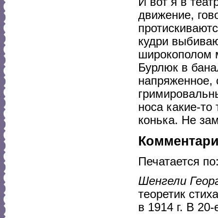
И вот я в теа
движение, гов
протискиваются
кудри выбиваю
широкополом 
Бурлюк в бана
напряженное, 
гримировальн
носа какие-то
конька. Не за
Комментар
Печатается по
Шенгели Геор
теоретик стих
в 1914 г. В 20