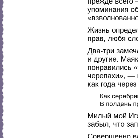
прежде всего 
упоминания об
«взволнованно
Жизнь определи
прав, любя сло
Два-три замеч
и другие. Мая
понравились «
черепахи», — 
как года через
Как серебря
В полдень п
Милый мой Иго
забыл, что зап
Совершенно вл