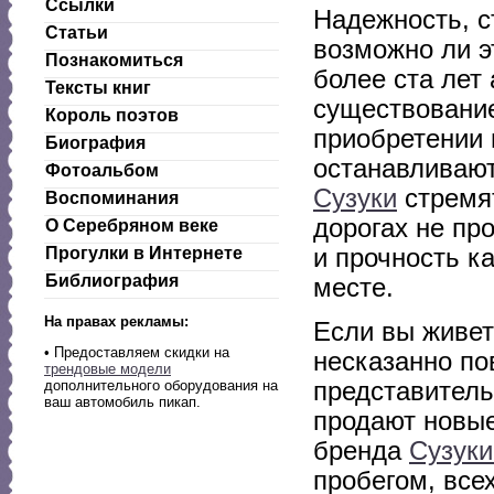
Ссылки
Надежность, с
Статьи
возможно ли э
Познакомиться
более ста лет
Тексты книг
существование
Король поэтов
приобретении 
Биография
останавливают
Фотоальбом
Сузуки
стремят
Воспоминания
дорогах не пр
О Серебряном веке
и прочность к
Прогулки в Интернете
Библиография
месте.
На правах рекламы:
Если вы живет
•
Предоставляем скидки на
несказанно по
трендовые модели
представитель
дополнительного оборудования на
ваш автомобиль пикап.
продают новые
бренда
Сузуки
пробегом, все