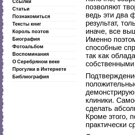
Ссылки
позволяют тво
Статьи
ведь эти два 
Познакомиться
результат, то
Тексты книг
иначе, все вы
Король поэтов
Именно поэтом
Биография
способные спр
Фотоальбом
Воспоминания
так как облад
О Серебряном веке
собственными
Прогулки в Интернете
Подтверждени
Библиография
положительные
демонстрирую
клиники. Само
сделать абсол
Кроме этого, 
практически с