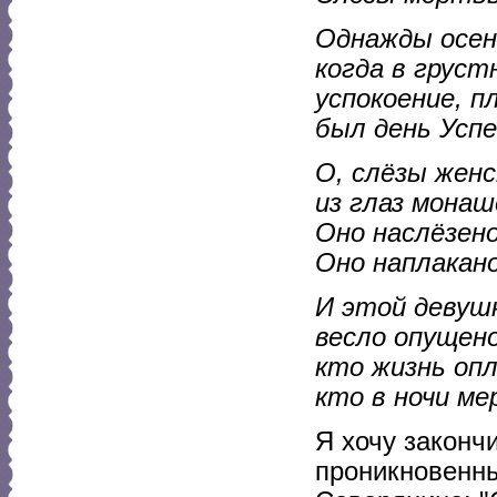
Однажды осен
когда в грус
успокоение, пл
был день Успе
О, слёзы женс
из глаз монаш
Оно наслёзено
Оно наплакано
И этой девушк
весло опущено 
кто жизнь опл
кто в ночи ме
Я хочу законч
проникновенны