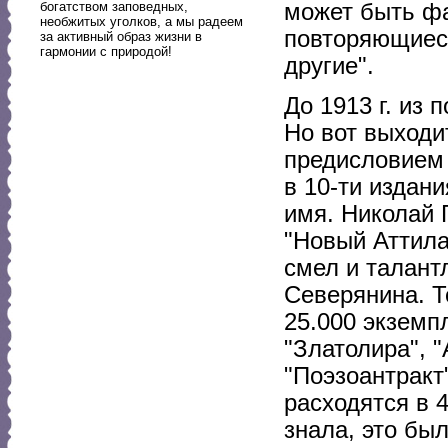
богатством заповедных,
может быть фа
необжитых уголков, а мы радеем
повторяющиеся
за активный образ жизни в
гармонии с природой!
другие".
До 1913 г. из
Но вот выходи
предисловием 
в 10-ти издан
имя. Николай 
"Новый Аттила
смел и талант
Северянина. Т
25.000 экземп
"Златолира", 
"Поэзоантракт"
расходятся в 
знала, это бы